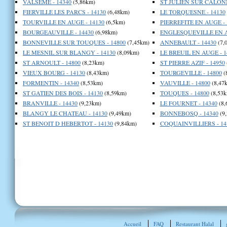
VALSEME - 14340
(5,86km)
ST JULIEN SUR CALONN
FIERVILLE LES PARCS - 14130
(6,48km)
LE TORQUESNE - 14130
TOURVILLE EN AUGE - 14130
(6,5km)
PIERREFITE EN AUGE - 
BOURGEAUVILLE - 14430
(6,98km)
ENGLESQUEVILLE EN A
BONNEVILLE SUR TOUQUES - 14800
(7,45km)
ANNEBAULT - 14430
(7,
LE MESNIL SUR BLANGY - 14130
(8,09km)
LE BREUIL EN AUGE - 1
ST ARNOULT - 14800
(8,23km)
ST PIERRE AZIF - 14950
VIEUX BOURG - 14130
(8,43km)
TOURGEVILLE - 14800
(
FORMENTIN - 14340
(8,53km)
VAUVILLE - 14800
(8,47
ST GATIEN DES BOIS - 14130
(8,59km)
TOUQUES - 14800
(8,53k
BRANVILLE - 14430
(9,23km)
LE FOURNET - 14340
(8,
BLANGY LE CHATEAU - 14130
(9,49km)
BONNEBOSQ - 14340
(9
ST BENOIT D HEBERTOT - 14130
(9,84km)
COQUAINVILLIERS - 14
Accueil
FAQ
Restaurant Halal