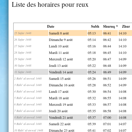
Liste des horaires pour reux
Date
Subh
Shuruq *
Zhur
Samedi 8 août
05:13
06:41
14:10
25 Safar 1448
Dimanche 9 août
05:14
06:42
14:10
26 Safar 1448
Lundi 10 août
05:16
06:44
14:10
27 Safar 1448
Mardi 11 août
05:18
06:45
14:10
28 Safar 1448
Mercredi 12 août
05:20
06:47
14:09
29 Safar 1448
Jeudi 13 août
05:22
06:48
14:09
30 Safar 1448
Vendredi 14 août
05:24
06:49
14:09
31 Safar 1448
Samedi 15 août
05:26
06:51
14:09
2 Rabi' al-awwal 1448
Dimanche 16 août
05:28
06:52
14:09
3 Rabi' al-awwal 1448
Lundi 17 août
05:30
06:54
14:08
4 Rabi' al-awwal 1448
Mardi 18 août
05:32
06:55
14:08
5 Rabi' al-awwal 1448
Mercredi 19 août
05:33
06:57
14:08
6 Rabi' al-awwal 1448
Jeudi 20 août
05:35
06:58
14:08
7 Rabi' al-awwal 1448
Vendredi 21 août
05:37
07:00
14:08
8 Rabi' al-awwal 1448
Samedi 22 août
05:39
07:01
14:07
9 Rabi' al-awwal 1448
Dimanche 23 août
05:41
07:02
14:07
10 Rabi' al-awwal 1448