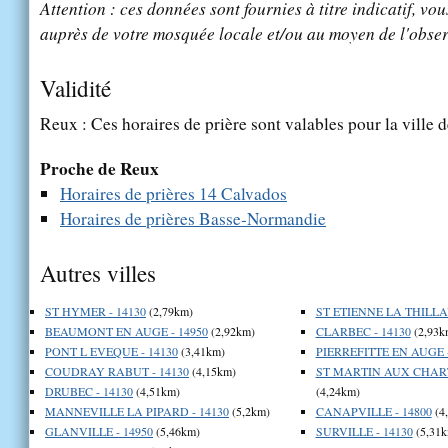
Attention : ces données sont fournies à titre indicatif, vou
auprès de votre mosquée locale et/ou au moyen de l'obser
Validité
Reux : Ces horaires de prière sont valables pour la ville 
Proche de Reux
Horaires de prières 14 Calvados
Horaires de prières Basse-Normandie
Autres villes
ST HYMER - 14130
(2,79km)
ST ETIENNE LA THILLAY
BEAUMONT EN AUGE - 14950
(2,92km)
CLARBEC - 14130
(2,93k
PONT L EVEQUE - 14130
(3,41km)
PIERREFITTE EN AUGE -
COUDRAY RABUT - 14130
(4,15km)
ST MARTIN AUX CHART
DRUBEC - 14130
(4,51km)
(4,24km)
MANNEVILLE LA PIPARD - 14130
(5,2km)
CANAPVILLE - 14800
(4
GLANVILLE - 14950
(5,46km)
SURVILLE - 14130
(5,31k