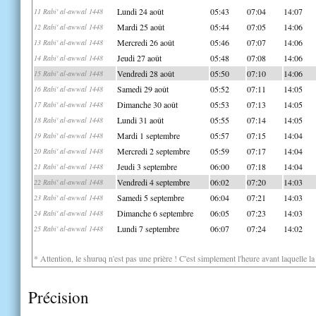
Lundi 24 août
05:43
07:04
14:07
11 Rabi' al-awwal 1448
Mardi 25 août
05:44
07:05
14:06
12 Rabi' al-awwal 1448
Mercredi 26 août
05:46
07:07
14:06
13 Rabi' al-awwal 1448
Jeudi 27 août
05:48
07:08
14:06
14 Rabi' al-awwal 1448
Vendredi 28 août
05:50
07:10
14:06
15 Rabi' al-awwal 1448
Samedi 29 août
05:52
07:11
14:05
16 Rabi' al-awwal 1448
Dimanche 30 août
05:53
07:13
14:05
17 Rabi' al-awwal 1448
Lundi 31 août
05:55
07:14
14:05
18 Rabi' al-awwal 1448
Mardi 1 septembre
05:57
07:15
14:04
19 Rabi' al-awwal 1448
Mercredi 2 septembre
05:59
07:17
14:04
20 Rabi' al-awwal 1448
Jeudi 3 septembre
06:00
07:18
14:04
21 Rabi' al-awwal 1448
Vendredi 4 septembre
06:02
07:20
14:03
22 Rabi' al-awwal 1448
Samedi 5 septembre
06:04
07:21
14:03
23 Rabi' al-awwal 1448
Dimanche 6 septembre
06:05
07:23
14:03
24 Rabi' al-awwal 1448
Lundi 7 septembre
06:07
07:24
14:02
25 Rabi' al-awwal 1448
* Attention, le shuruq n'est pas une prière ! C'est simplement l'heure avant laquelle l
Précision