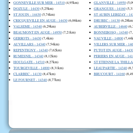
GONNEVILLE SUR MER - 14510
(4,95km)
GLANVILLE - 14950
(5,0
DOZULE - 14430
(5,25km)
GRANGUES - 14160
(5,3
ST JOUIN - 14430
(5,74km)
ST AUBIN LEBIZAY - 14
CRICQUEVILLE EN AUGE - 14430
(6,06km)
DRUBEC - 14130
(6,28km
VALSEME - 14340
(6,29km)
AUBERVILLE - 14640
(6,
BEAUMONT EN AUGE - 14950
(7,21km)
BONNEBOSQ - 14340
(7
GERROTS - 14430
(7,4km)
VAUVILLE - 14800
(7,44
AUVILLARS - 14340
(7,54km)
VILLERS SUR MER - 146
REPENTIGNY - 14340
(7,62km)
PUTOT EN AUGE - 1443
RUMESNIL - 14340
(8,12km)
PERIERS EN AUGE - 141
HOULGATE - 14510
(8,27km)
ST ETIENNE LA THILLAY
TOURGEVILLE - 14800
(8,31km)
LEAUPARTIE - 14340
(8,
CLARBEC - 14130
(8,47km)
BRUCOURT - 14160
(8,4
LE FOURNET - 14340
(8,77km)