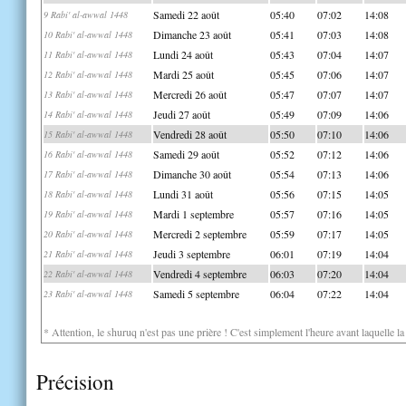
Samedi 22 août
05:40
07:02
14:08
9 Rabi' al-awwal 1448
Dimanche 23 août
05:41
07:03
14:08
10 Rabi' al-awwal 1448
Lundi 24 août
05:43
07:04
14:07
11 Rabi' al-awwal 1448
Mardi 25 août
05:45
07:06
14:07
12 Rabi' al-awwal 1448
Mercredi 26 août
05:47
07:07
14:07
13 Rabi' al-awwal 1448
Jeudi 27 août
05:49
07:09
14:06
14 Rabi' al-awwal 1448
Vendredi 28 août
05:50
07:10
14:06
15 Rabi' al-awwal 1448
Samedi 29 août
05:52
07:12
14:06
16 Rabi' al-awwal 1448
Dimanche 30 août
05:54
07:13
14:06
17 Rabi' al-awwal 1448
Lundi 31 août
05:56
07:15
14:05
18 Rabi' al-awwal 1448
Mardi 1 septembre
05:57
07:16
14:05
19 Rabi' al-awwal 1448
Mercredi 2 septembre
05:59
07:17
14:05
20 Rabi' al-awwal 1448
Jeudi 3 septembre
06:01
07:19
14:04
21 Rabi' al-awwal 1448
Vendredi 4 septembre
06:03
07:20
14:04
22 Rabi' al-awwal 1448
Samedi 5 septembre
06:04
07:22
14:04
23 Rabi' al-awwal 1448
* Attention, le shuruq n'est pas une prière ! C'est simplement l'heure avant laquelle l
Précision