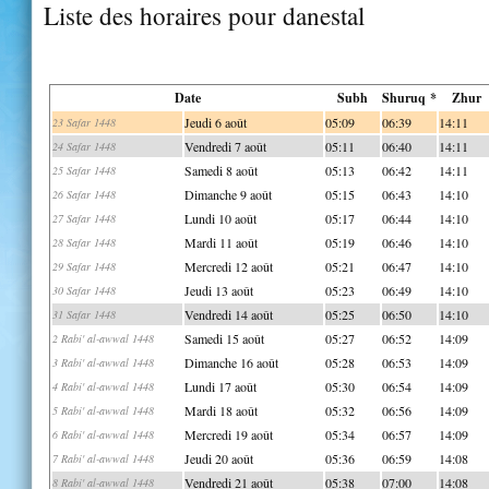
Liste des horaires pour danestal
Date
Subh
Shuruq *
Zhur
Jeudi 6 août
05:09
06:39
14:11
23 Safar 1448
Vendredi 7 août
05:11
06:40
14:11
24 Safar 1448
Samedi 8 août
05:13
06:42
14:11
25 Safar 1448
Dimanche 9 août
05:15
06:43
14:10
26 Safar 1448
Lundi 10 août
05:17
06:44
14:10
27 Safar 1448
Mardi 11 août
05:19
06:46
14:10
28 Safar 1448
Mercredi 12 août
05:21
06:47
14:10
29 Safar 1448
Jeudi 13 août
05:23
06:49
14:10
30 Safar 1448
Vendredi 14 août
05:25
06:50
14:10
31 Safar 1448
Samedi 15 août
05:27
06:52
14:09
2 Rabi' al-awwal 1448
Dimanche 16 août
05:28
06:53
14:09
3 Rabi' al-awwal 1448
Lundi 17 août
05:30
06:54
14:09
4 Rabi' al-awwal 1448
Mardi 18 août
05:32
06:56
14:09
5 Rabi' al-awwal 1448
Mercredi 19 août
05:34
06:57
14:09
6 Rabi' al-awwal 1448
Jeudi 20 août
05:36
06:59
14:08
7 Rabi' al-awwal 1448
Vendredi 21 août
05:38
07:00
14:08
8 Rabi' al-awwal 1448