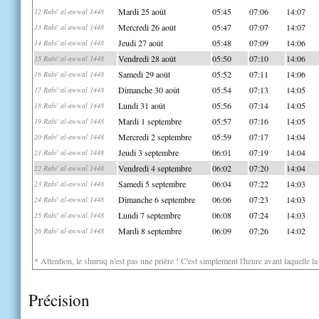
Mardi 25 août
05:45
07:06
14:07
12 Rabi' al-awwal 1448
Mercredi 26 août
05:47
07:07
14:07
13 Rabi' al-awwal 1448
Jeudi 27 août
05:48
07:09
14:06
14 Rabi' al-awwal 1448
Vendredi 28 août
05:50
07:10
14:06
15 Rabi' al-awwal 1448
Samedi 29 août
05:52
07:11
14:06
16 Rabi' al-awwal 1448
Dimanche 30 août
05:54
07:13
14:05
17 Rabi' al-awwal 1448
Lundi 31 août
05:56
07:14
14:05
18 Rabi' al-awwal 1448
Mardi 1 septembre
05:57
07:16
14:05
19 Rabi' al-awwal 1448
Mercredi 2 septembre
05:59
07:17
14:04
20 Rabi' al-awwal 1448
Jeudi 3 septembre
06:01
07:19
14:04
21 Rabi' al-awwal 1448
Vendredi 4 septembre
06:02
07:20
14:04
22 Rabi' al-awwal 1448
Samedi 5 septembre
06:04
07:22
14:03
23 Rabi' al-awwal 1448
Dimanche 6 septembre
06:06
07:23
14:03
24 Rabi' al-awwal 1448
Lundi 7 septembre
06:08
07:24
14:03
25 Rabi' al-awwal 1448
Mardi 8 septembre
06:09
07:26
14:02
26 Rabi' al-awwal 1448
* Attention, le shuruq n'est pas une prière ! C'est simplement l'heure avant laquelle l
Précision