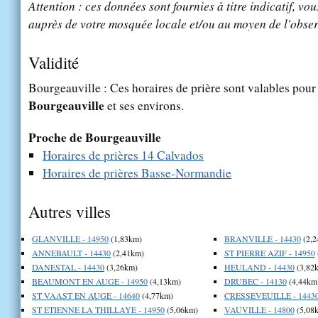
Attention : ces données sont fournies à titre indicatif, vou
auprès de votre mosquée locale et/ou au moyen de l'obser
Validité
Bourgeauville : Ces horaires de prière sont valables pour 
Bourgeauville
et ses environs.
Proche de Bourgeauville
Horaires de prières 14 Calvados
Horaires de prières Basse-Normandie
Autres villes
GLANVILLE - 14950
(1,83km)
BRANVILLE - 14430
(2,2
ANNEBAULT - 14430
(2,41km)
ST PIERRE AZIF - 14950
DANESTAL - 14430
(3,26km)
HEULAND - 14430
(3,82
BEAUMONT EN AUGE - 14950
(4,13km)
DRUBEC - 14130
(4,44km
ST VAAST EN AUGE - 14640
(4,77km)
CRESSEVEUILLE - 1443
ST ETIENNE LA THILLAYE - 14950
(5,06km)
VAUVILLE - 14800
(5,08