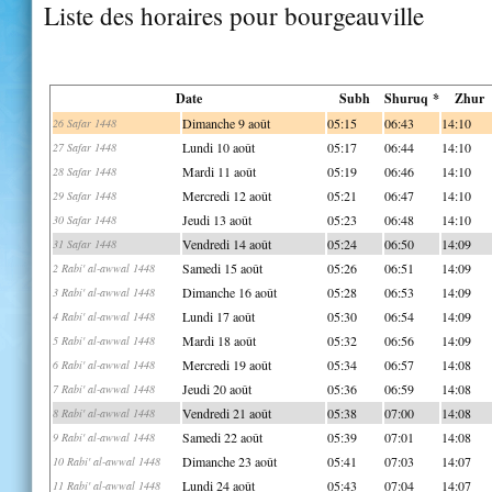
Liste des horaires pour bourgeauville
Date
Subh
Shuruq *
Zhur
Dimanche 9 août
05:15
06:43
14:10
26 Safar 1448
Lundi 10 août
05:17
06:44
14:10
27 Safar 1448
Mardi 11 août
05:19
06:46
14:10
28 Safar 1448
Mercredi 12 août
05:21
06:47
14:10
29 Safar 1448
Jeudi 13 août
05:23
06:48
14:10
30 Safar 1448
Vendredi 14 août
05:24
06:50
14:09
31 Safar 1448
Samedi 15 août
05:26
06:51
14:09
2 Rabi' al-awwal 1448
Dimanche 16 août
05:28
06:53
14:09
3 Rabi' al-awwal 1448
Lundi 17 août
05:30
06:54
14:09
4 Rabi' al-awwal 1448
Mardi 18 août
05:32
06:56
14:09
5 Rabi' al-awwal 1448
Mercredi 19 août
05:34
06:57
14:08
6 Rabi' al-awwal 1448
Jeudi 20 août
05:36
06:59
14:08
7 Rabi' al-awwal 1448
Vendredi 21 août
05:38
07:00
14:08
8 Rabi' al-awwal 1448
Samedi 22 août
05:39
07:01
14:08
9 Rabi' al-awwal 1448
Dimanche 23 août
05:41
07:03
14:07
10 Rabi' al-awwal 1448
Lundi 24 août
05:43
07:04
14:07
11 Rabi' al-awwal 1448