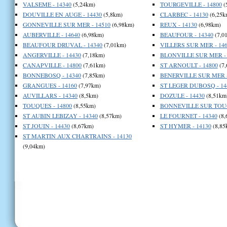
VALSEME - 14340
(5,24km)
TOURGEVILLE - 14800
(
DOUVILLE EN AUGE - 14430
(5,8km)
CLARBEC - 14130
(6,25k
GONNEVILLE SUR MER - 14510
(6,98km)
REUX - 14130
(6,98km)
AUBERVILLE - 14640
(6,98km)
BEAUFOUR - 14340
(7,0
BEAUFOUR DRUVAL - 14340
(7,01km)
VILLERS SUR MER - 146
ANGERVILLE - 14430
(7,18km)
BLONVILLE SUR MER - 
CANAPVILLE - 14800
(7,61km)
ST ARNOULT - 14800
(7,
BONNEBOSQ - 14340
(7,85km)
BENERVILLE SUR MER -
GRANGUES - 14160
(7,97km)
ST LEGER DUBOSQ - 14
AUVILLARS - 14340
(8,5km)
DOZULE - 14430
(8,51km
TOUQUES - 14800
(8,55km)
BONNEVILLE SUR TOUQ
ST AUBIN LEBIZAY - 14340
(8,57km)
LE FOURNET - 14340
(8,
ST JOUIN - 14430
(8,67km)
ST HYMER - 14130
(8,85
ST MARTIN AUX CHARTRAINS - 14130
(9,04km)