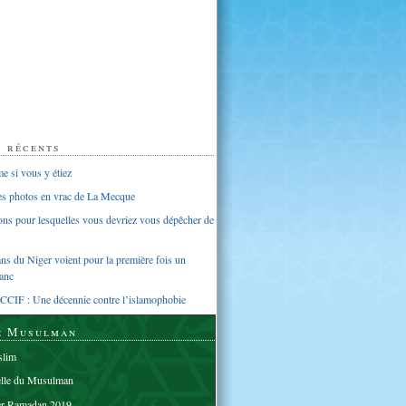
s récents
 si vous y étiez
ues photos en vrac de La Mecque
sons pour lesquelles vous devriez vous dépêcher de
s du Niger voient pour la première fois un
anc
CCIF : Une décennie contre l’islamophobie
e Musulman
lim
elle du Musulman
er Ramadan 2019