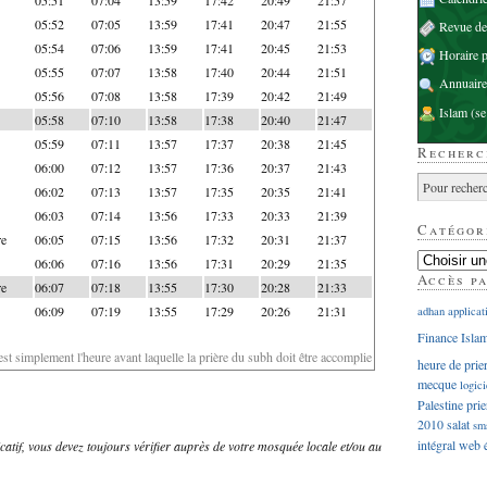
05:52
07:05
13:59
17:41
20:47
21:55
Revue d
05:54
07:06
13:59
17:41
20:45
21:53
Horaire p
05:55
07:07
13:58
17:40
20:44
21:51
Annuaire
05:56
07:08
13:58
17:39
20:42
21:49
Islam
(se
05:58
07:10
13:58
17:38
20:40
21:47
05:59
07:11
13:57
17:37
20:38
21:45
Recherc
06:00
07:12
13:57
17:36
20:37
21:43
06:02
07:13
13:57
17:35
20:35
21:41
06:03
07:14
13:56
17:33
20:33
21:39
Catégor
re
06:05
07:15
13:56
17:32
20:31
21:37
06:06
07:16
13:56
17:31
20:29
21:35
Accès p
re
06:07
07:18
13:55
17:30
20:28
21:33
06:09
07:19
13:55
17:29
20:26
21:31
adhan
applicat
Finance Isla
'est simplement l'heure avant laquelle la prière du subh doit être accomplie
heure de prie
mecque
logici
Palestine
prie
2010
salat
sm
intégral
web
dicatif, vous devez toujours vérifier auprès de votre mosquée locale et/ou au