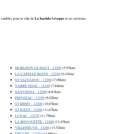
 valables pour la ville de
La bastide l eveque
et ses environs.
MORLHON LE HAUT - 12200
(5,97km)
LA CAPELLE BLEYS - 12240
(6,41km)
ST SALVADOU - 12200
(7,08km)
VABRE TIZAC - 12240
(7,84km)
SANVENSA - 12200
(8,81km)
PRIVEZAC - 12350
(9,02km)
ST REMY - 12200
(10,03km)
ST IGEST - 12260
(11,67km)
LUNAC - 12270
(11,79km)
LA ROUQUETTE - 12200
(13,45km)
VILLENEUVE - 12260
(13,52km)
DRULHE - 12350
(13,58km)