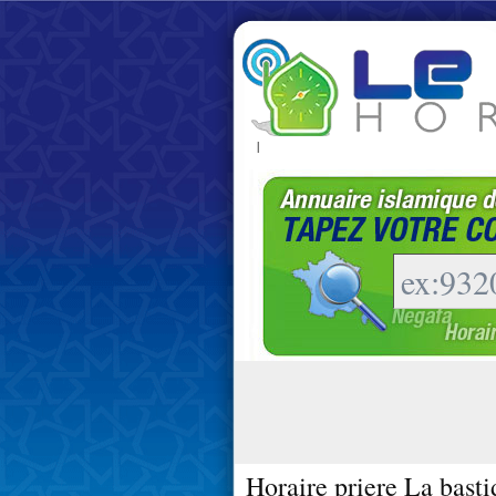
|
Horaire priere La basti