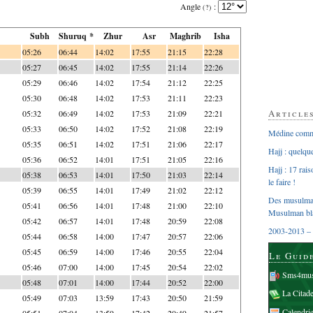
Angle
:
(?)
Subh
Shuruq *
Zhur
Asr
Maghrib
Isha
05:26
06:44
14:02
17:55
21:15
22:28
05:27
06:45
14:02
17:55
21:14
22:26
05:29
06:46
14:02
17:54
21:12
22:25
05:30
06:48
14:02
17:53
21:11
22:23
Article
05:32
06:49
14:02
17:53
21:09
22:21
05:33
06:50
14:02
17:52
21:08
22:19
Médine comme
05:35
06:51
14:02
17:51
21:06
22:17
Hajj : quelq
05:36
06:52
14:01
17:51
21:05
22:16
Hajj : 17 rai
05:38
06:53
14:01
17:50
21:03
22:14
le faire !
05:39
06:55
14:01
17:49
21:02
22:12
Des musulman
05:41
06:56
14:01
17:48
21:00
22:10
Musulman bl
05:42
06:57
14:01
17:48
20:59
22:08
2003-2013 – 
05:44
06:58
14:00
17:47
20:57
22:06
05:45
06:59
14:00
17:46
20:55
22:04
Le Guid
05:46
07:00
14:00
17:45
20:54
22:02
Sms4mus
05:48
07:01
14:00
17:44
20:52
22:00
La Citad
05:49
07:03
13:59
17:43
20:50
21:59
Calendri
05:51
07:04
13:59
17:42
20:49
21:57