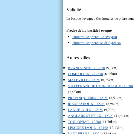
Validité
La bastide l eveque : Ces horaires de prière sont
Proche de La bastide l eveque
Horaires de prières 12 Aveyron
Horaires de prières Midi-Pyrénées
Autres villes
BRANDONNET - 12350
(5,3km)
COMPOLIBAT - 12350
(6,36km)
MALEVILLE - 12350
(6,76km)
VILLEFRANCHE DE ROUERGUE - 12200
(7,83km)
PREVINQUIERES - 12350
(8,53km)
RIEUPEYROUX - 12240
(8,96km)
LANUEJOULS - 12350
(9,7km)
ANGLARS ST FELIX - 12390
(11,44km)
TOULONJAC - 12200
(11,76km)
LESCURE JAOUL - 12440
(12,13km)
VAUREILLES - 12220
(13,48km)