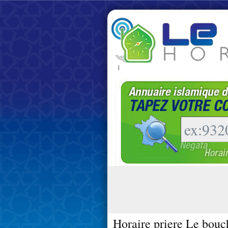
|
Horaire priere Le bouc