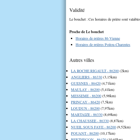
Validité
Le bouchet : Ces horaires de prière sont valables
Proche de Le bouchet
Horaires de prières 86 Vienne
Horaires de prières Poitou-Charentes
Autres villes
LA ROCHE RIGAULT - 86200
(2km)
ANGLIERS - 86330
(3,15km)
GUESNES - 86420
(4,71km)
MAULAY - 86200
(5,41km)
MESSEME - 86200
(5,98km)
PRINCAY - 86420
(7,5km)
LOUDUN - 86200
(7,97km)
MARTAIZE - 86330
(8,69km)
LA CHAUSSEE - 86330
(8,87km)
NUEIL SOUS FAYE - 86200
(9,52km)
POUANT - 86200
(10,17km)
BERTHEGON - 86420
(10,65km)