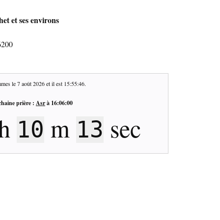
et et ses environs
6200
mes le
7 août 2026
et il est
15:55:47
.
haine prière :
Asr
à
16:06:00
h
m
sec
10
12