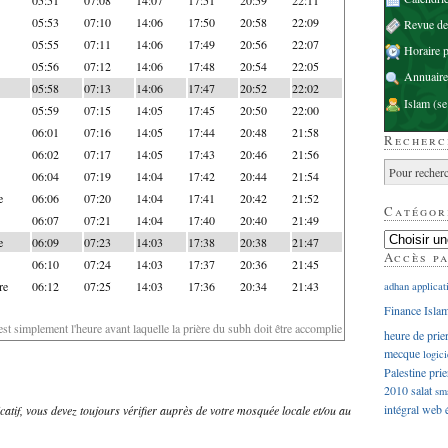
05:53
07:10
14:06
17:50
20:58
22:09
Revue d
05:55
07:11
14:06
17:49
20:56
22:07
Horaire p
05:56
07:12
14:06
17:48
20:54
22:05
Annuaire
05:58
07:13
14:06
17:47
20:52
22:02
Islam
(se
05:59
07:15
14:05
17:45
20:50
22:00
06:01
07:16
14:05
17:44
20:48
21:58
Recherc
06:02
07:17
14:05
17:43
20:46
21:56
06:04
07:19
14:04
17:42
20:44
21:54
e
06:06
07:20
14:04
17:41
20:42
21:52
Catégor
06:07
07:21
14:04
17:40
20:40
21:49
e
06:09
07:23
14:03
17:38
20:38
21:47
Accès p
06:10
07:24
14:03
17:37
20:36
21:45
re
06:12
07:25
14:03
17:36
20:34
21:43
adhan
applicat
Finance Isla
'est simplement l'heure avant laquelle la prière du subh doit être accomplie
heure de prie
mecque
logici
Palestine
prie
2010
salat
sm
intégral
web
dicatif, vous devez toujours vérifier auprès de votre mosquée locale et/ou au