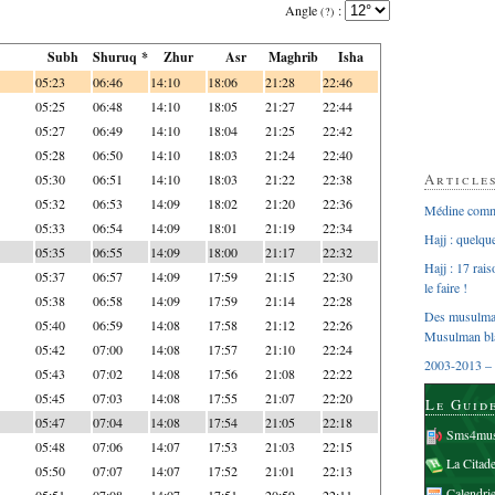
Angle
:
(?)
Subh
Shuruq *
Zhur
Asr
Maghrib
Isha
05:23
06:46
14:10
18:06
21:28
22:46
05:25
06:48
14:10
18:05
21:27
22:44
05:27
06:49
14:10
18:04
21:25
22:42
05:28
06:50
14:10
18:03
21:24
22:40
Article
05:30
06:51
14:10
18:03
21:22
22:38
05:32
06:53
14:09
18:02
21:20
22:36
Médine comme
05:33
06:54
14:09
18:01
21:19
22:34
Hajj : quelq
05:35
06:55
14:09
18:00
21:17
22:32
Hajj : 17 rai
05:37
06:57
14:09
17:59
21:15
22:30
le faire !
05:38
06:58
14:09
17:59
21:14
22:28
Des musulman
05:40
06:59
14:08
17:58
21:12
22:26
Musulman bl
05:42
07:00
14:08
17:57
21:10
22:24
2003-2013 – 
05:43
07:02
14:08
17:56
21:08
22:22
05:45
07:03
14:08
17:55
21:07
22:20
Le Guid
05:47
07:04
14:08
17:54
21:05
22:18
Sms4mus
05:48
07:06
14:07
17:53
21:03
22:15
La Citad
05:50
07:07
14:07
17:52
21:01
22:13
Calendri
05:51
07:08
14:07
17:51
20:59
22:11