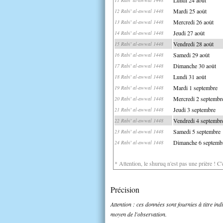
Mardi 25 août
12 Rabi' al-awwal 1448
Mercredi 26 août
13 Rabi' al-awwal 1448
Jeudi 27 août
14 Rabi' al-awwal 1448
Vendredi 28 août
15 Rabi' al-awwal 1448
Samedi 29 août
16 Rabi' al-awwal 1448
Dimanche 30 août
17 Rabi' al-awwal 1448
Lundi 31 août
18 Rabi' al-awwal 1448
Mardi 1 septembre
19 Rabi' al-awwal 1448
Mercredi 2 septembr
20 Rabi' al-awwal 1448
Jeudi 3 septembre
21 Rabi' al-awwal 1448
Vendredi 4 septembr
22 Rabi' al-awwal 1448
Samedi 5 septembre
23 Rabi' al-awwal 1448
Dimanche 6 septemb
24 Rabi' al-awwal 1448
* Attention, le shuruq n'est pas une prière ! C
Précision
Attention : ces données sont fournies à titre in
moyen de l'observation.