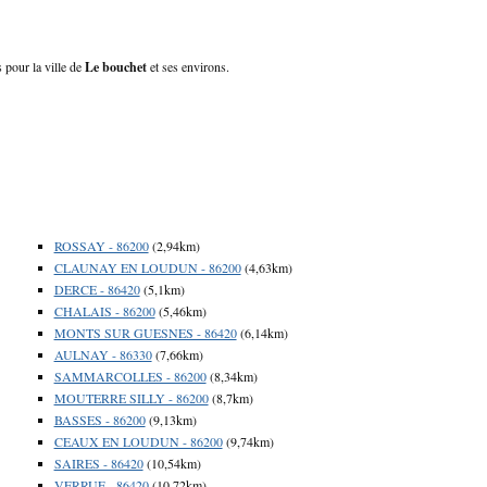
 pour la ville de
Le bouchet
et ses environs.
ROSSAY - 86200
(2,94km)
CLAUNAY EN LOUDUN - 86200
(4,63km)
DERCE - 86420
(5,1km)
CHALAIS - 86200
(5,46km)
MONTS SUR GUESNES - 86420
(6,14km)
AULNAY - 86330
(7,66km)
SAMMARCOLLES - 86200
(8,34km)
MOUTERRE SILLY - 86200
(8,7km)
BASSES - 86200
(9,13km)
CEAUX EN LOUDUN - 86200
(9,74km)
SAIRES - 86420
(10,54km)
VERRUE - 86420
(10,72km)