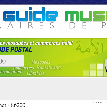
Publicit
het - 86200