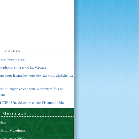
s récents
 si vous y étiez
ues photos en vrac de La Mecque
sons pour lesquelles vous devriez vous dépêcher de
s du Niger voient pour la première fois un
anc
CCIF : Une décennie contre l’islamophobie
e Musulman
lim
elle du Musulman
er Ramadan 2019