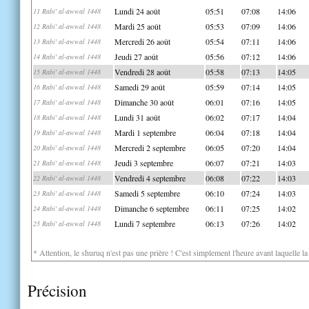
Lundi 24 août
05:51
07:08
14:06
11 Rabi' al-awwal 1448
Mardi 25 août
05:53
07:09
14:06
12 Rabi' al-awwal 1448
Mercredi 26 août
05:54
07:11
14:06
13 Rabi' al-awwal 1448
Jeudi 27 août
05:56
07:12
14:06
14 Rabi' al-awwal 1448
Vendredi 28 août
05:58
07:13
14:05
15 Rabi' al-awwal 1448
Samedi 29 août
05:59
07:14
14:05
16 Rabi' al-awwal 1448
Dimanche 30 août
06:01
07:16
14:05
17 Rabi' al-awwal 1448
Lundi 31 août
06:02
07:17
14:04
18 Rabi' al-awwal 1448
Mardi 1 septembre
06:04
07:18
14:04
19 Rabi' al-awwal 1448
Mercredi 2 septembre
06:05
07:20
14:04
20 Rabi' al-awwal 1448
Jeudi 3 septembre
06:07
07:21
14:03
21 Rabi' al-awwal 1448
Vendredi 4 septembre
06:08
07:22
14:03
22 Rabi' al-awwal 1448
Samedi 5 septembre
06:10
07:24
14:03
23 Rabi' al-awwal 1448
Dimanche 6 septembre
06:11
07:25
14:02
24 Rabi' al-awwal 1448
Lundi 7 septembre
06:13
07:26
14:02
25 Rabi' al-awwal 1448
* Attention, le shuruq n'est pas une prière ! C'est simplement l'heure avant laquelle l
Précision