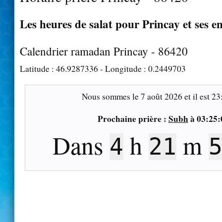
Les heures de salat pour Princay et ses e
Calendrier ramadan Princay - 86420
Latitude :
46.9287336
- Longitude :
0.2449703
Nous sommes le
7 août 2026
et il est
23
Prochaine prière :
Subh
à
03:25:
Dans
h
m
4
21