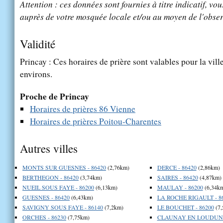
Attention : ces données sont fournies à titre indicatif, vou
auprès de votre mosquée locale et/ou au moyen de l'obser
Validité
Princay : Ces horaires de prière sont valables pour la vill
environs.
Proche de Princay
Horaires de prières 86 Vienne
Horaires de prières Poitou-Charentes
Autres villes
MONTS SUR GUESNES - 86420
(2,76km)
DERCE - 86420
(2,86km)
BERTHEGON - 86420
(3,74km)
SAIRES - 86420
(4,87km)
NUEIL SOUS FAYE - 86200
(6,13km)
MAULAY - 86200
(6,34k
GUESNES - 86420
(6,43km)
LA ROCHE RIGAULT - 8
SAVIGNY SOUS FAYE - 86140
(7,2km)
LE BOUCHET - 86200
(7,
ORCHES - 86230
(7,75km)
CLAUNAY EN LOUDUN -