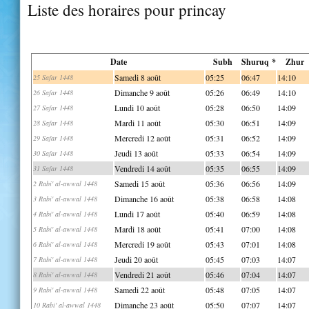
Liste des horaires pour princay
Date
Subh
Shuruq *
Zhur
Samedi 8 août
05:25
06:47
14:10
25 Safar 1448
Dimanche 9 août
05:26
06:49
14:10
26 Safar 1448
Lundi 10 août
05:28
06:50
14:09
27 Safar 1448
Mardi 11 août
05:30
06:51
14:09
28 Safar 1448
Mercredi 12 août
05:31
06:52
14:09
29 Safar 1448
Jeudi 13 août
05:33
06:54
14:09
30 Safar 1448
Vendredi 14 août
05:35
06:55
14:09
31 Safar 1448
Samedi 15 août
05:36
06:56
14:09
2 Rabi' al-awwal 1448
Dimanche 16 août
05:38
06:58
14:08
3 Rabi' al-awwal 1448
Lundi 17 août
05:40
06:59
14:08
4 Rabi' al-awwal 1448
Mardi 18 août
05:41
07:00
14:08
5 Rabi' al-awwal 1448
Mercredi 19 août
05:43
07:01
14:08
6 Rabi' al-awwal 1448
Jeudi 20 août
05:45
07:03
14:07
7 Rabi' al-awwal 1448
Vendredi 21 août
05:46
07:04
14:07
8 Rabi' al-awwal 1448
Samedi 22 août
05:48
07:05
14:07
9 Rabi' al-awwal 1448
Dimanche 23 août
05:50
07:07
14:07
10 Rabi' al-awwal 1448