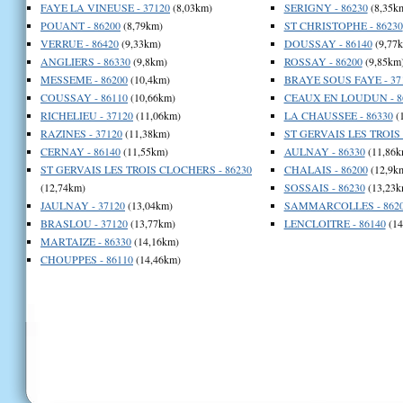
FAYE LA VINEUSE - 37120
(8,03km)
SERIGNY - 86230
(8,35k
POUANT - 86200
(8,79km)
ST CHRISTOPHE - 86230
VERRUE - 86420
(9,33km)
DOUSSAY - 86140
(9,77
ANGLIERS - 86330
(9,8km)
ROSSAY - 86200
(9,85km
MESSEME - 86200
(10,4km)
BRAYE SOUS FAYE - 37
COUSSAY - 86110
(10,66km)
CEAUX EN LOUDUN - 8
RICHELIEU - 37120
(11,06km)
LA CHAUSSEE - 86330
(
RAZINES - 37120
(11,38km)
ST GERVAIS LES TROIS 
CERNAY - 86140
(11,55km)
AULNAY - 86330
(11,86k
ST GERVAIS LES TROIS CLOCHERS - 86230
CHALAIS - 86200
(12,9k
(12,74km)
SOSSAIS - 86230
(13,23k
JAULNAY - 37120
(13,04km)
SAMMARCOLLES - 862
BRASLOU - 37120
(13,77km)
LENCLOITRE - 86140
(14
MARTAIZE - 86330
(14,16km)
CHOUPPES - 86110
(14,46km)