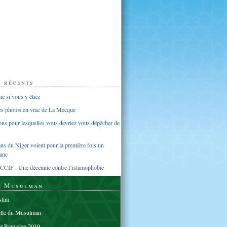
s récents
 si vous y étiez
ues photos en vrac de La Mecque
sons pour lesquelles vous devriez vous dépêcher de
s du Niger voient pour la première fois un
anc
CCIF : Une décennie contre l’islamophobie
e Musulman
lim
elle du Musulman
er Ramadan 2019