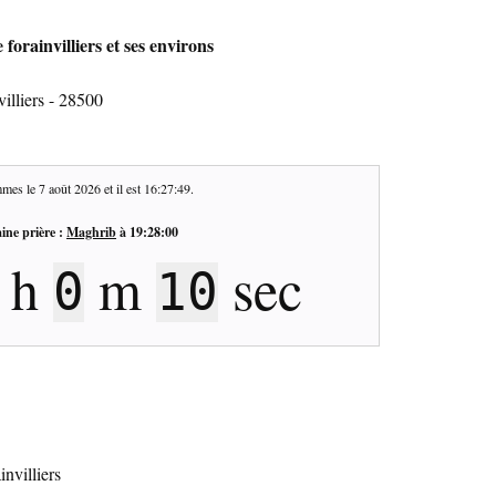
forainvilliers et ses environs
illiers - 28500
mes le
7 août 2026
et il est
16:27:50
.
ine prière :
Maghrib
à
19:28:00
h
m
sec
3
0
9
invilliers