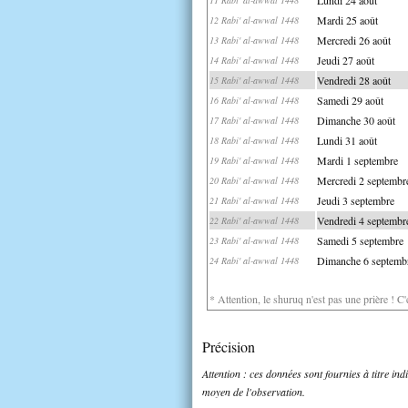
Mardi 25 août
12 Rabi' al-awwal 1448
Mercredi 26 août
13 Rabi' al-awwal 1448
Jeudi 27 août
14 Rabi' al-awwal 1448
Vendredi 28 août
15 Rabi' al-awwal 1448
Samedi 29 août
16 Rabi' al-awwal 1448
Dimanche 30 août
17 Rabi' al-awwal 1448
Lundi 31 août
18 Rabi' al-awwal 1448
Mardi 1 septembre
19 Rabi' al-awwal 1448
Mercredi 2 septembr
20 Rabi' al-awwal 1448
Jeudi 3 septembre
21 Rabi' al-awwal 1448
Vendredi 4 septembr
22 Rabi' al-awwal 1448
Samedi 5 septembre
23 Rabi' al-awwal 1448
Dimanche 6 septemb
24 Rabi' al-awwal 1448
* Attention, le shuruq n'est pas une prière ! C
Précision
Attention : ces données sont fournies à titre in
moyen de l'observation.