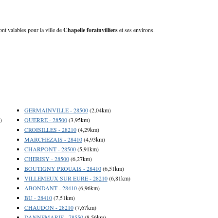
ont valables pour la ville de
Chapelle forainvilliers
et ses environs.
GERMAINVILLE - 28500
(2,04km)
)
OUERRE - 28500
(3,95km)
CROISILLES - 28210
(4,29km)
MARCHEZAIS - 28410
(4,93km)
CHARPONT - 28500
(5,91km)
CHERISY - 28500
(6,27km)
BOUTIGNY PROUAIS - 28410
(6,51km)
VILLEMEUX SUR EURE - 28210
(6,81km)
ABONDANT - 28410
(6,96km)
BU - 28410
(7,51km)
CHAUDON - 28210
(7,67km)
DANNEMARIE - 78550
(8,56km)