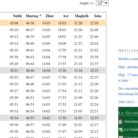
Angle
:
(?)
Subh
Shuruq *
Zhur
Asr
Maghrib
Isha
05:08
06:36
14:05
18:02
21:28
22:50
05:10
06:37
14:05
18:01
21:26
22:48
05:12
06:39
14:05
18:01
21:25
22:46
05:14
06:40
14:04
18:00
21:23
22:44
Article
05:16
06:41
14:04
17:59
21:21
22:42
05:18
06:43
14:04
17:58
21:20
22:39
Médine comme
05:20
06:44
14:04
17:57
21:18
22:37
Hajj : quelq
05:21
06:46
14:04
17:56
21:16
22:35
Hajj : 17 rai
05:23
06:47
14:03
17:56
21:14
22:33
le faire !
05:25
06:48
14:03
17:55
21:12
22:30
Des musulman
05:27
06:50
14:03
17:54
21:11
22:28
Musulman bl
05:29
06:51
14:03
17:53
21:09
22:26
2003-2013 – 
05:31
06:53
14:03
17:52
21:07
22:24
05:32
06:54
14:02
17:51
21:05
22:21
Le Guid
05:34
06:55
14:02
17:50
21:03
22:19
Sms4mus
05:36
06:57
14:02
17:49
21:01
22:17
La Citad
05:38
06:58
14:02
17:47
20:59
22:15
Calendri
05:39
07:00
14:01
17:46
20:57
22:12