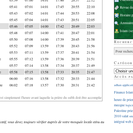
05:41
07:01
14:01
17:45
20:55
22:10
Revue d
05:43
07:02
14:01
17:44
20:53
22:08
Horaire p
05:45
07:04
14:01
17:43
20:51
22:05
Annuaire
05:46
07:05
14:00
17:42
20:49
22:03
Islam
(se
05:48
07:07
14:00
17:41
20:47
22:01
05:50
07:08
14:00
17:39
20:45
21:58
Recherc
05:52
07:09
13:59
17:38
20:43
21:56
05:53
07:11
13:59
17:37
20:41
21:54
e
05:55
07:12
13:59
17:36
20:39
21:51
Catégor
05:57
07:14
13:58
17:34
20:37
21:49
e
05:58
07:15
13:58
17:33
20:35
21:47
Accès p
06:00
07:16
13:58
17:32
20:33
21:44
re
06:02
07:18
13:57
17:30
20:31
21:42
adhan
applicat
Finance Isla
'est simplement l'heure avant laquelle la prière du subh doit être accomplie
heure de prie
mecque
logici
Palestine
prie
2010
salat
sm
intégral
web
dicatif, vous devez toujours vérifier auprès de votre mosquée locale et/ou au