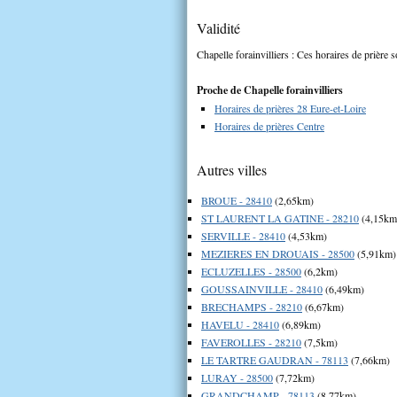
Validité
Chapelle forainvilliers : Ces horaires de prière s
Proche de Chapelle forainvilliers
Horaires de prières 28 Eure-et-Loire
Horaires de prières Centre
Autres villes
BROUE - 28410
(2,65km)
ST LAURENT LA GATINE - 28210
(4,15km
SERVILLE - 28410
(4,53km)
MEZIERES EN DROUAIS - 28500
(5,91km)
ECLUZELLES - 28500
(6,2km)
GOUSSAINVILLE - 28410
(6,49km)
BRECHAMPS - 28210
(6,67km)
HAVELU - 28410
(6,89km)
FAVEROLLES - 28210
(7,5km)
LE TARTRE GAUDRAN - 78113
(7,66km)
LURAY - 28500
(7,72km)
GRANDCHAMP - 78113
(8,77km)