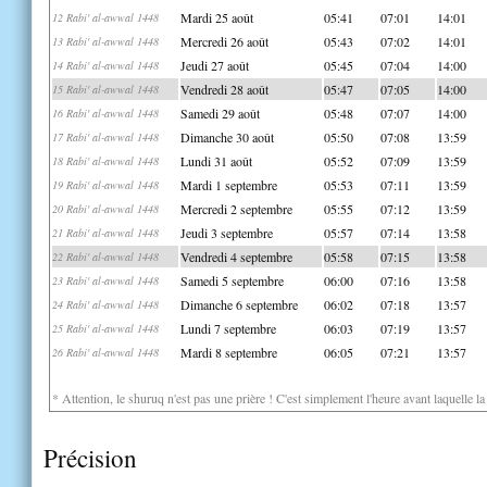
Mardi 25 août
05:41
07:01
14:01
12 Rabi' al-awwal 1448
Mercredi 26 août
05:43
07:02
14:01
13 Rabi' al-awwal 1448
Jeudi 27 août
05:45
07:04
14:00
14 Rabi' al-awwal 1448
Vendredi 28 août
05:47
07:05
14:00
15 Rabi' al-awwal 1448
Samedi 29 août
05:48
07:07
14:00
16 Rabi' al-awwal 1448
Dimanche 30 août
05:50
07:08
13:59
17 Rabi' al-awwal 1448
Lundi 31 août
05:52
07:09
13:59
18 Rabi' al-awwal 1448
Mardi 1 septembre
05:53
07:11
13:59
19 Rabi' al-awwal 1448
Mercredi 2 septembre
05:55
07:12
13:59
20 Rabi' al-awwal 1448
Jeudi 3 septembre
05:57
07:14
13:58
21 Rabi' al-awwal 1448
Vendredi 4 septembre
05:58
07:15
13:58
22 Rabi' al-awwal 1448
Samedi 5 septembre
06:00
07:16
13:58
23 Rabi' al-awwal 1448
Dimanche 6 septembre
06:02
07:18
13:57
24 Rabi' al-awwal 1448
Lundi 7 septembre
06:03
07:19
13:57
25 Rabi' al-awwal 1448
Mardi 8 septembre
06:05
07:21
13:57
26 Rabi' al-awwal 1448
* Attention, le shuruq n'est pas une prière ! C'est simplement l'heure avant laquelle l
Précision