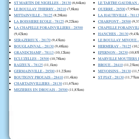
ST MARTIN DE NIGELLES - 28130
(6,64km)
LE TARTRE GAUDRAN -
LE BOULLAY THIERRY - 28210
(7,8km)
OUERRE - 28500
(7,95km
MITTAINVILLE - 78125
(8,28km)
LA HAUTEVILLE - 7811
LA BOISSIERE ECOLE - 78125
(9,22km)
CHARPONT - 28500
(9,3
LA CHAPELLE FORAINVILLIERS - 28500
CHAPELLE FORAINVILLI
(9,42km)
HANCHES - 28130
(9,43
SERAZEREUX - 28170
(9,43km)
LE BOULLAY MIVOYE - 
BOUGLAINVAL - 28130
(9,48km)
HERMERAY - 78125
(10,
GRANDCHAMP - 78113
(10,12km)
EPERNON - 28230
(10,85
ECLUZELLES - 28500
(10,78km)
MARVILLE MOUTIERS B
RAIZEUX - 78125
(11,1km)
BROUE - 28410
(11,23km
GERMAINVILLE - 28500
(11,22km)
MEVOISINS - 28130
(11,
BOUTIGNY PROUAIS - 28410
(11,4km)
ST PIAT - 28130
(11,77km
CHARTAINVILLIERS - 28130
(11,67km)
MEZIERES EN DROUAIS - 28500
(11,83km)