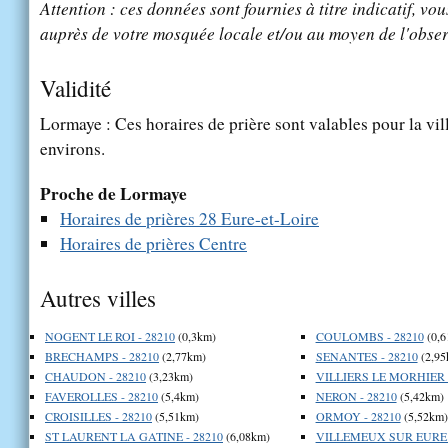
Attention : ces données sont fournies à titre indicatif, vou
auprès de votre mosquée locale et/ou au moyen de l'obser
Validité
Lormaye : Ces horaires de prière sont valables pour la vil
environs.
Proche de Lormaye
Horaires de prières 28 Eure-et-Loire
Horaires de prières Centre
Autres villes
NOGENT LE ROI - 28210
(0,3km)
COULOMBS - 28210
(0,6
BRECHAMPS - 28210
(2,77km)
SENANTES - 28210
(2,95
CHAUDON - 28210
(3,23km)
VILLIERS LE MORHIER -
FAVEROLLES - 28210
(5,4km)
NERON - 28210
(5,42km)
CROISILLES - 28210
(5,51km)
ORMOY - 28210
(5,52km)
ST LAURENT LA GATINE - 28210
(6,08km)
VILLEMEUX SUR EURE -