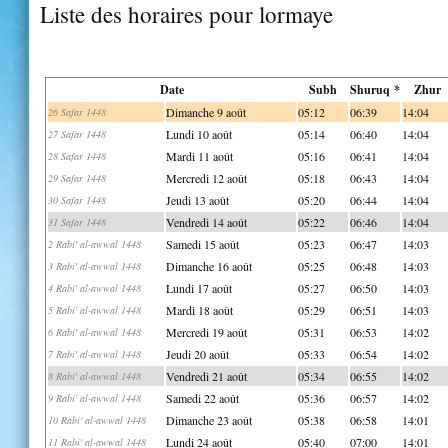
Liste des horaires pour lormaye
Date
Subh
Shuruq *
Zhur
Dimanche 9 août
05:12
06:39
14:04
26 Safar 1448
Lundi 10 août
05:14
06:40
14:04
27 Safar 1448
Mardi 11 août
05:16
06:41
14:04
28 Safar 1448
Mercredi 12 août
05:18
06:43
14:04
29 Safar 1448
Jeudi 13 août
05:20
06:44
14:04
30 Safar 1448
Vendredi 14 août
05:22
06:46
14:04
31 Safar 1448
Samedi 15 août
05:23
06:47
14:03
2 Rabi' al-awwal 1448
Dimanche 16 août
05:25
06:48
14:03
3 Rabi' al-awwal 1448
Lundi 17 août
05:27
06:50
14:03
4 Rabi' al-awwal 1448
Mardi 18 août
05:29
06:51
14:03
5 Rabi' al-awwal 1448
Mercredi 19 août
05:31
06:53
14:02
6 Rabi' al-awwal 1448
Jeudi 20 août
05:33
06:54
14:02
7 Rabi' al-awwal 1448
Vendredi 21 août
05:34
06:55
14:02
8 Rabi' al-awwal 1448
Samedi 22 août
05:36
06:57
14:02
9 Rabi' al-awwal 1448
Dimanche 23 août
05:38
06:58
14:01
10 Rabi' al-awwal 1448
Lundi 24 août
05:40
07:00
14:01
11 Rabi' al-awwal 1448