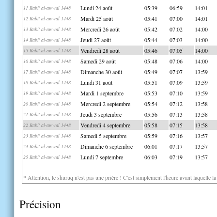
Lundi 24 août
05:39
06:59
14:01
11 Rabi' al-awwal 1448
Mardi 25 août
05:41
07:00
14:01
12 Rabi' al-awwal 1448
Mercredi 26 août
05:42
07:02
14:00
13 Rabi' al-awwal 1448
Jeudi 27 août
05:44
07:03
14:00
14 Rabi' al-awwal 1448
Vendredi 28 août
05:46
07:05
14:00
15 Rabi' al-awwal 1448
Samedi 29 août
05:48
07:06
14:00
16 Rabi' al-awwal 1448
Dimanche 30 août
05:49
07:07
13:59
17 Rabi' al-awwal 1448
Lundi 31 août
05:51
07:09
13:59
18 Rabi' al-awwal 1448
Mardi 1 septembre
05:53
07:10
13:59
19 Rabi' al-awwal 1448
Mercredi 2 septembre
05:54
07:12
13:58
20 Rabi' al-awwal 1448
Jeudi 3 septembre
05:56
07:13
13:58
21 Rabi' al-awwal 1448
Vendredi 4 septembre
05:58
07:15
13:58
22 Rabi' al-awwal 1448
Samedi 5 septembre
05:59
07:16
13:57
23 Rabi' al-awwal 1448
Dimanche 6 septembre
06:01
07:17
13:57
24 Rabi' al-awwal 1448
Lundi 7 septembre
06:03
07:19
13:57
25 Rabi' al-awwal 1448
* Attention, le shuruq n'est pas une prière ! C'est simplement l'heure avant laquelle l
Précision