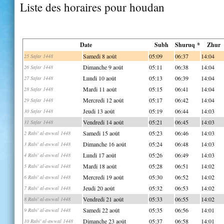
Liste des horaires pour houdan
Date
Subh
Shuruq *
Zhur
Samedi 8 août
05:09
06:37
14:04
25 Safar 1448
Dimanche 9 août
05:11
06:38
14:04
26 Safar 1448
Lundi 10 août
05:13
06:39
14:04
27 Safar 1448
Mardi 11 août
05:15
06:41
14:04
28 Safar 1448
Mercredi 12 août
05:17
06:42
14:04
29 Safar 1448
Jeudi 13 août
05:19
06:44
14:03
30 Safar 1448
Vendredi 14 août
05:21
06:45
14:03
31 Safar 1448
Samedi 15 août
05:23
06:46
14:03
2 Rabi' al-awwal 1448
Dimanche 16 août
05:24
06:48
14:03
3 Rabi' al-awwal 1448
Lundi 17 août
05:26
06:49
14:03
4 Rabi' al-awwal 1448
Mardi 18 août
05:28
06:51
14:02
5 Rabi' al-awwal 1448
Mercredi 19 août
05:30
06:52
14:02
6 Rabi' al-awwal 1448
Jeudi 20 août
05:32
06:53
14:02
7 Rabi' al-awwal 1448
Vendredi 21 août
05:33
06:55
14:02
8 Rabi' al-awwal 1448
Samedi 22 août
05:35
06:56
14:01
9 Rabi' al-awwal 1448
Dimanche 23 août
05:37
06:58
14:01
10 Rabi' al-awwal 1448