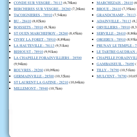
CONDE SUR VESGRE - 78113
(6,78km)
MARCHEZAIS - 28410
(6
BERCHERES SUR VESGRE - 28260
(7,26km)
BROUE - 28410
(7,35km)
TACOIGNIERES - 78910
(7,54km)
GRANDCHAMP - 78113
BU - 28410
(8,02km)
ADAINVILLE - 78113
(8,
BOISSETS - 78910
(8,3km)
ORVILLIERS - 78910
(8,
ST OUEN MARCHEFROY - 28260
(8,45km)
SERVILLE - 28410
(8,86k
CIVRY LA FORET - 78910
(8,89km)
ORGERUS - 78910
(8,93k
LA HAUTEVILLE - 78113
(9,51km)
PRUNAY LE TEMPLE - 7
BEHOUST - 78910
(9,91km)
LE TARTRE GAUDRAN -
LA CHAPELLE FORAINVILLIERS - 28500
CHAPELLE FORAINVILLI
(9,94km)
GAMBAISEUIL - 78490
(
ROUVRES - 28260
(10,09km)
TILLY - 78790
(10,51km)
GERMAINVILLE - 28500
(10,32km)
MULCENT - 78790
(10,6
ST LAURENT LA GATINE - 28210
(10,64km)
MILLEMONT - 78940
(10,7km)