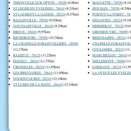
THIONVILLE SUR OPTON - 78550
(6,9km)
MAULETTE - 78550
(8,14
ST LEGER EN YVELINES - 78610
(8,21km)
HOUDAN - 78550
(8,29k
ST LAURENT LA GATINE - 28210
(8,57km)
POIGNY LA FORET - 78
BAZAINVILLE - 78550
(9,02km)
SENANTES - 28210
(9,18
GOUSSAINVILLE - 28410
(9,39km)
HERMERAY - 78125
(9,6
BROUE - 28410
(9,97km)
GROSROUVRE - 78490
(
RICHEBOURG - 78550
(10,74km)
BRECHAMPS - 28210
(11
LA CHAPELLE FORAINVILLIERS - 28500
CHAPELLE FORAINVILLI
(11,17km)
COULOMBS - 28210
(11,
RAIZEUX - 78125
(11,22km)
MARCHEZAIS - 28410
(1
HAVELU - 28410
(11,37km)
MILLEMONT - 78940
(11
CROISILLES - 28210
(11,85km)
LORMAYE - 28210
(11,9
LES BREVIAIRES - 78610
(11,89km)
LA QUEUE LES YVELINE
NOGENT LE ROI - 28210
(12,16km)
ST LUBIN DE LA HAYE - 28410
(12,34km)