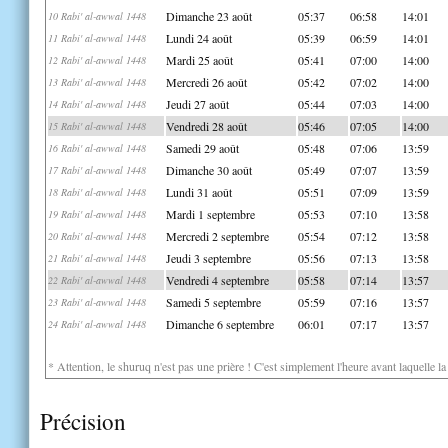
Dimanche 23 août
05:37
06:58
14:01
10 Rabi' al-awwal 1448
Lundi 24 août
05:39
06:59
14:01
11 Rabi' al-awwal 1448
Mardi 25 août
05:41
07:00
14:00
12 Rabi' al-awwal 1448
Mercredi 26 août
05:42
07:02
14:00
13 Rabi' al-awwal 1448
Jeudi 27 août
05:44
07:03
14:00
14 Rabi' al-awwal 1448
Vendredi 28 août
05:46
07:05
14:00
15 Rabi' al-awwal 1448
Samedi 29 août
05:48
07:06
13:59
16 Rabi' al-awwal 1448
Dimanche 30 août
05:49
07:07
13:59
17 Rabi' al-awwal 1448
Lundi 31 août
05:51
07:09
13:59
18 Rabi' al-awwal 1448
Mardi 1 septembre
05:53
07:10
13:58
19 Rabi' al-awwal 1448
Mercredi 2 septembre
05:54
07:12
13:58
20 Rabi' al-awwal 1448
Jeudi 3 septembre
05:56
07:13
13:58
21 Rabi' al-awwal 1448
Vendredi 4 septembre
05:58
07:14
13:57
22 Rabi' al-awwal 1448
Samedi 5 septembre
05:59
07:16
13:57
23 Rabi' al-awwal 1448
Dimanche 6 septembre
06:01
07:17
13:57
24 Rabi' al-awwal 1448
* Attention, le shuruq n'est pas une prière ! C'est simplement l'heure avant laquelle l
Précision