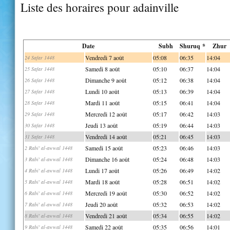
Liste des horaires pour adainville
Date
Subh
Shuruq *
Zhur
Vendredi 7 août
05:08
06:35
14:04
24 Safar 1448
Samedi 8 août
05:10
06:37
14:04
25 Safar 1448
Dimanche 9 août
05:12
06:38
14:04
26 Safar 1448
Lundi 10 août
05:13
06:39
14:04
27 Safar 1448
Mardi 11 août
05:15
06:41
14:04
28 Safar 1448
Mercredi 12 août
05:17
06:42
14:03
29 Safar 1448
Jeudi 13 août
05:19
06:44
14:03
30 Safar 1448
Vendredi 14 août
05:21
06:45
14:03
31 Safar 1448
Samedi 15 août
05:23
06:46
14:03
2 Rabi' al-awwal 1448
Dimanche 16 août
05:24
06:48
14:03
3 Rabi' al-awwal 1448
Lundi 17 août
05:26
06:49
14:02
4 Rabi' al-awwal 1448
Mardi 18 août
05:28
06:51
14:02
5 Rabi' al-awwal 1448
Mercredi 19 août
05:30
06:52
14:02
6 Rabi' al-awwal 1448
Jeudi 20 août
05:32
06:53
14:02
7 Rabi' al-awwal 1448
Vendredi 21 août
05:34
06:55
14:02
8 Rabi' al-awwal 1448
Samedi 22 août
05:35
06:56
14:01
9 Rabi' al-awwal 1448