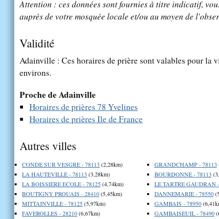
Attention : ces données sont fournies à titre indicatif, vou
auprès de votre mosquée locale et/ou au moyen de l'obser
Validité
Adainville : Ces horaires de prière sont valables pour la v
environs.
Proche de Adainville
Horaires de prières 78 Yvelines
Horaires de prières Ile de France
Autres villes
CONDE SUR VESGRE - 78113
(2,28km)
GRANDCHAMP - 78113
LA HAUTEVILLE - 78113
(3,28km)
BOURDONNE - 78113
(3
LA BOISSIERE ECOLE - 78125
(4,74km)
LE TARTRE GAUDRAN -
BOUTIGNY PROUAIS - 28410
(5,45km)
DANNEMARIE - 78550
(
MITTAINVILLE - 78125
(5,97km)
GAMBAIS - 78950
(6,41k
FAVEROLLES - 28210
(6,67km)
GAMBAISEUIL - 78490
(