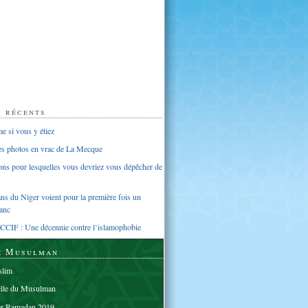
s récents
 si vous y étiez
ues photos en vrac de La Mecque
sons pour lesquelles vous devriez vous dépêcher de
s du Niger voient pour la première fois un
anc
CCIF : Une décennie contre l’islamophobie
e Musulman
lim
elle du Musulman
er Ramadan 2019