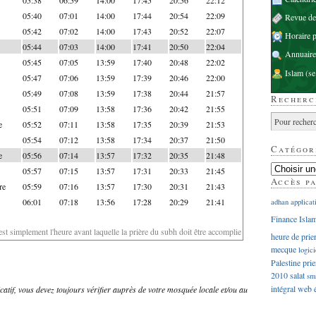
05:40
07:01
14:00
17:44
20:54
22:09
Revue d
05:42
07:02
14:00
17:43
20:52
22:07
Horaire p
05:44
07:03
14:00
17:41
20:50
22:04
Annuaire
05:45
07:05
13:59
17:40
20:48
22:02
Islam
(se
05:47
07:06
13:59
17:39
20:46
22:00
05:49
07:08
13:59
17:38
20:44
21:57
Recherc
05:51
07:09
13:58
17:36
20:42
21:55
e
05:52
07:11
13:58
17:35
20:39
21:53
05:54
07:12
13:58
17:34
20:37
21:50
Catégor
e
05:56
07:14
13:57
17:32
20:35
21:48
05:57
07:15
13:57
17:31
20:33
21:45
Accès p
re
05:59
07:16
13:57
17:30
20:31
21:43
06:01
07:18
13:56
17:28
20:29
21:41
adhan
applicat
Finance Isla
'est simplement l'heure avant laquelle la prière du subh doit être accomplie
heure de prie
mecque
logici
Palestine
prie
2010
salat
sm
intégral
web
dicatif, vous devez toujours vérifier auprès de votre mosquée locale et/ou au