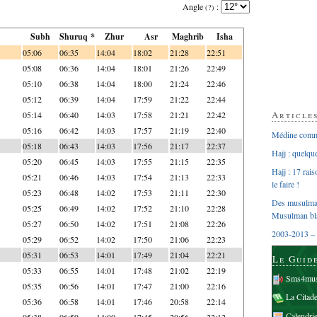
Angle
:
(?)
Subh
Shuruq *
Zhur
Asr
Maghrib
Isha
05:06
06:35
14:04
18:02
21:28
22:51
05:08
06:36
14:04
18:01
21:26
22:49
05:10
06:38
14:04
18:00
21:24
22:46
05:12
06:39
14:04
17:59
21:22
22:44
Article
05:14
06:40
14:03
17:58
21:21
22:42
05:16
06:42
14:03
17:57
21:19
22:40
Médine comme
05:18
06:43
14:03
17:56
21:17
22:37
Hajj : quelq
05:20
06:45
14:03
17:55
21:15
22:35
Hajj : 17 rai
05:21
06:46
14:03
17:54
21:13
22:33
le faire !
05:23
06:48
14:02
17:53
21:11
22:30
Des musulman
05:25
06:49
14:02
17:52
21:10
22:28
Musulman bl
05:27
06:50
14:02
17:51
21:08
22:26
2003-2013 – 
05:29
06:52
14:02
17:50
21:06
22:23
05:31
06:53
14:01
17:49
21:04
22:21
Le Guid
05:33
06:55
14:01
17:48
21:02
22:19
Sms4mus
05:35
06:56
14:01
17:47
21:00
22:16
La Citad
05:36
06:58
14:01
17:46
20:58
22:14
Calendri
05:38
06:59
14:00
17:45
20:56
22:12