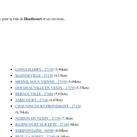
s pour la ville de
Heudicourt
et ses environs.
LONGCHAMPS - 27150
(3,96km)
MAINNEVILLE - 27150
(4,15km)
MESNIL SOUS VIENNE - 27150
(5,06km)
DOUDEAUVILLE EN VEXIN - 27150
(5,35km)
BERNOUVILLE - 27660
(5,82km)
AMECOURT - 27140
(6,65km)
CHAUVINCOURT PROVEMONT - 27150
(6,76km)
NOJEON EN VEXIN - 27150
(7,4km)
BAZINCOURT SUR EPTE - 27140
(8km)
SERIFONTAINE - 60590
(8,09km)
BEZU LA FORET - 27480
(8,19km)