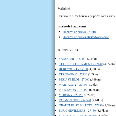
Validité
Heudicourt : Ces horaires de prière sont valable
Proche de Heudicourt
Horaires de prières 27 Eure
Horaires de prières Haute-Normandie
Autres villes
SANCOURT - 27150
(2,44km)
ST DENIS LE FERMENT - 27140
(4,05km)
HEBECOURT - 27150
(4,79km)
ETREPAGNY - 27150
(5,2km)
BEZU ST ELOI - 27660
(5,49km)
MARTAGNY - 27150
(6,33km)
PROVEMONT - 27150
(6,76km)
MORGNY - 27150
(7,27km)
TALMONTIERS - 60590
(7,64km)
NEAUFLES ST MARTIN - 27830
(8,08km)
BOUCHEVILLIERS - 27150
(8,17km)
ERAGNY SUR EPTE - 60590
(8,43km)