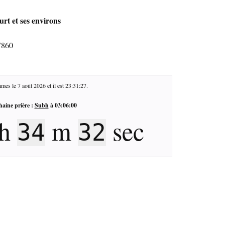
rt et ses environs
7860
mes le
7 août 2026
et il est
23:31:28
.
haine prière :
Subh
à
03:06:00
h
m
sec
34
31