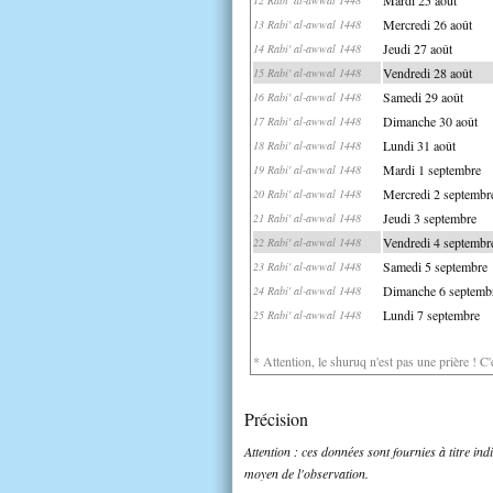
Mercredi 26 août
13 Rabi' al-awwal 1448
Jeudi 27 août
14 Rabi' al-awwal 1448
Vendredi 28 août
15 Rabi' al-awwal 1448
Samedi 29 août
16 Rabi' al-awwal 1448
Dimanche 30 août
17 Rabi' al-awwal 1448
Lundi 31 août
18 Rabi' al-awwal 1448
Mardi 1 septembre
19 Rabi' al-awwal 1448
Mercredi 2 septembr
20 Rabi' al-awwal 1448
Jeudi 3 septembre
21 Rabi' al-awwal 1448
Vendredi 4 septembr
22 Rabi' al-awwal 1448
Samedi 5 septembre
23 Rabi' al-awwal 1448
Dimanche 6 septemb
24 Rabi' al-awwal 1448
Lundi 7 septembre
25 Rabi' al-awwal 1448
* Attention, le shuruq n'est pas une prière ! C
Précision
Attention : ces données sont fournies à titre in
moyen de l'observation.