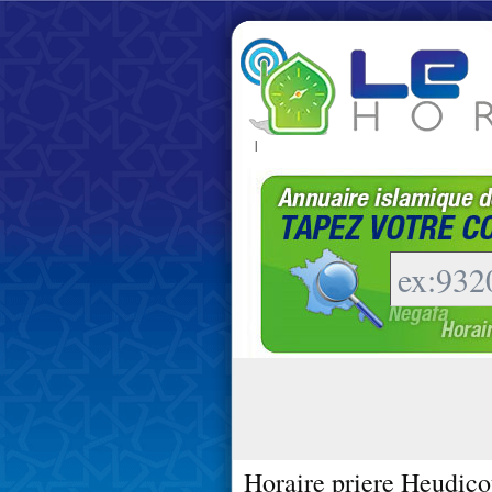
|
Horaire priere Heudico