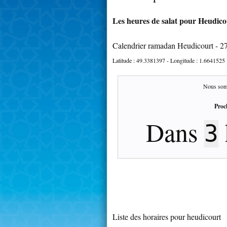
Les heures de salat pour Heudicou
Calendrier ramadan Heudicourt - 2
Latitude :
49.3381397
- Longitude :
1.6641525
Nous som
Proc
Dans
3
Liste des horaires pour heudicourt