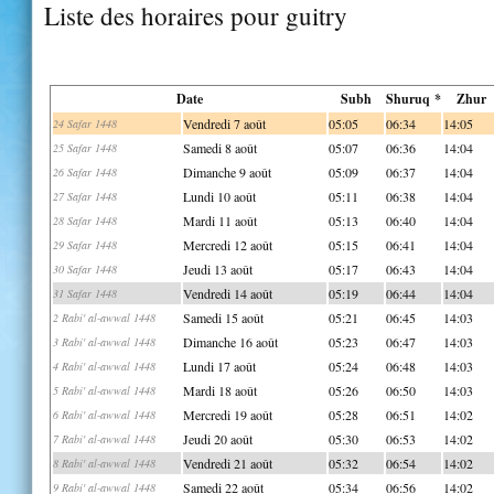
Liste des horaires pour guitry
Date
Subh
Shuruq *
Zhur
Vendredi 7 août
05:05
06:34
14:05
24 Safar 1448
Samedi 8 août
05:07
06:36
14:04
25 Safar 1448
Dimanche 9 août
05:09
06:37
14:04
26 Safar 1448
Lundi 10 août
05:11
06:38
14:04
27 Safar 1448
Mardi 11 août
05:13
06:40
14:04
28 Safar 1448
Mercredi 12 août
05:15
06:41
14:04
29 Safar 1448
Jeudi 13 août
05:17
06:43
14:04
30 Safar 1448
Vendredi 14 août
05:19
06:44
14:04
31 Safar 1448
Samedi 15 août
05:21
06:45
14:03
2 Rabi' al-awwal 1448
Dimanche 16 août
05:23
06:47
14:03
3 Rabi' al-awwal 1448
Lundi 17 août
05:24
06:48
14:03
4 Rabi' al-awwal 1448
Mardi 18 août
05:26
06:50
14:03
5 Rabi' al-awwal 1448
Mercredi 19 août
05:28
06:51
14:02
6 Rabi' al-awwal 1448
Jeudi 20 août
05:30
06:53
14:02
7 Rabi' al-awwal 1448
Vendredi 21 août
05:32
06:54
14:02
8 Rabi' al-awwal 1448
Samedi 22 août
05:34
06:56
14:02
9 Rabi' al-awwal 1448