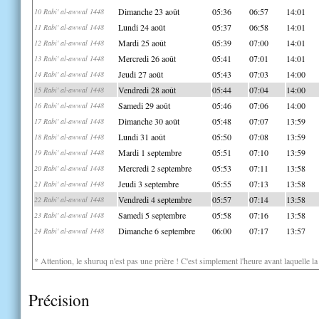
Dimanche 23 août
05:36
06:57
14:01
10 Rabi' al-awwal 1448
Lundi 24 août
05:37
06:58
14:01
11 Rabi' al-awwal 1448
Mardi 25 août
05:39
07:00
14:01
12 Rabi' al-awwal 1448
Mercredi 26 août
05:41
07:01
14:01
13 Rabi' al-awwal 1448
Jeudi 27 août
05:43
07:03
14:00
14 Rabi' al-awwal 1448
Vendredi 28 août
05:44
07:04
14:00
15 Rabi' al-awwal 1448
Samedi 29 août
05:46
07:06
14:00
16 Rabi' al-awwal 1448
Dimanche 30 août
05:48
07:07
13:59
17 Rabi' al-awwal 1448
Lundi 31 août
05:50
07:08
13:59
18 Rabi' al-awwal 1448
Mardi 1 septembre
05:51
07:10
13:59
19 Rabi' al-awwal 1448
Mercredi 2 septembre
05:53
07:11
13:58
20 Rabi' al-awwal 1448
Jeudi 3 septembre
05:55
07:13
13:58
21 Rabi' al-awwal 1448
Vendredi 4 septembre
05:57
07:14
13:58
22 Rabi' al-awwal 1448
Samedi 5 septembre
05:58
07:16
13:58
23 Rabi' al-awwal 1448
Dimanche 6 septembre
06:00
07:17
13:57
24 Rabi' al-awwal 1448
* Attention, le shuruq n'est pas une prière ! C'est simplement l'heure avant laquelle l
Précision