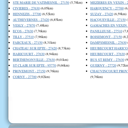
STE MARIE DE VATIMESNIL - 27150
(5,78km)
MEZIERES EN VEXIN - 
CIVIERES - 27630
(6,05km)
HARQUENCY - 27700
(6
HENNEZIS - 27700
(6,52km)
SUZAY - 27420
(6,59km)
AUTHEVERNES - 27420
(6,85km)
HACQUEVILLE - 27150
(
VESLY - 27870
(7,48km)
GAMACHES EN VEXIN -
ECOS - 27630
(7,76km)
PANILLEUSE - 27510
(7,
TILLY - 27510
(7,96km)
BOISEMONT - 27150
(8,
FARCEAUX - 27150
(8,31km)
DAMPSMESNIL - 27630
CHATEAU SUR EPTE - 27420
(8,73km)
HEUBECOURT HARICOUR
HARICOURT - 27630
(8,94km)
HEUBECOURT - 27630
(
BERTHENONVILLE - 27630
(9,01km)
BUS ST REMY - 27630
(9
ST CLAIR SUR EPTE - 95770
(9,66km)
GUERNY - 27720
(9,72km
PROVEMONT - 27150
(9,76km)
CHAUVINCOURT PROVE
CORNY - 27700
(9,82km)
(9,76km)