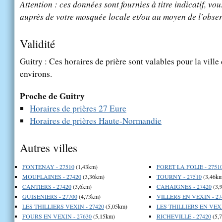
Attention : ces données sont fournies à titre indicatif, vou
auprès de votre mosquée locale et/ou au moyen de l'obser
Validité
Guitry : Ces horaires de prière sont valables pour la ville
environs.
Proche de Guitry
Horaires de prières 27 Eure
Horaires de prières Haute-Normandie
Autres villes
FONTENAY - 27510
(1,43km)
FORET LA FOLIE - 2751
MOUFLAINES - 27420
(3,36km)
TOURNY - 27510
(3,46km
CANTIERS - 27420
(3,6km)
CAHAIGNES - 27420
(3,
GUISENIERS - 27700
(4,73km)
VILLERS EN VEXIN - 27
LES THILLIERS VEXIN - 27420
(5,05km)
LES THILLIERS EN VEXI
FOURS EN VEXIN - 27630
(5,15km)
RICHEVILLE - 27420
(5,