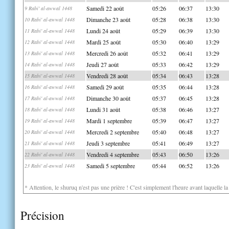
Samedi 22 août
05:26
06:37
13:30
9 Rabi' al-awwal 1448
Dimanche 23 août
05:28
06:38
13:30
10 Rabi' al-awwal 1448
Lundi 24 août
05:29
06:39
13:30
11 Rabi' al-awwal 1448
Mardi 25 août
05:30
06:40
13:29
12 Rabi' al-awwal 1448
Mercredi 26 août
05:32
06:41
13:29
13 Rabi' al-awwal 1448
Jeudi 27 août
05:33
06:42
13:29
14 Rabi' al-awwal 1448
Vendredi 28 août
05:34
06:43
13:28
15 Rabi' al-awwal 1448
Samedi 29 août
05:35
06:44
13:28
16 Rabi' al-awwal 1448
Dimanche 30 août
05:37
06:45
13:28
17 Rabi' al-awwal 1448
Lundi 31 août
05:38
06:46
13:27
18 Rabi' al-awwal 1448
Mardi 1 septembre
05:39
06:47
13:27
19 Rabi' al-awwal 1448
Mercredi 2 septembre
05:40
06:48
13:27
20 Rabi' al-awwal 1448
Jeudi 3 septembre
05:41
06:49
13:27
21 Rabi' al-awwal 1448
Vendredi 4 septembre
05:43
06:50
13:26
22 Rabi' al-awwal 1448
Samedi 5 septembre
05:44
06:52
13:26
23 Rabi' al-awwal 1448
* Attention, le shuruq n'est pas une prière ! C'est simplement l'heure avant laquelle l
Précision