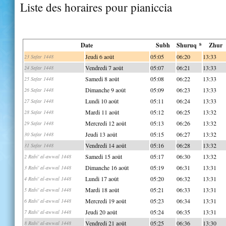
Liste des horaires pour pianiccia
Date
Subh
Shuruq *
Zhur
Jeudi 6 août
05:05
06:20
13:33
23 Safar 1448
Vendredi 7 août
05:07
06:21
13:33
24 Safar 1448
Samedi 8 août
05:08
06:22
13:33
25 Safar 1448
Dimanche 9 août
05:09
06:23
13:33
26 Safar 1448
Lundi 10 août
05:11
06:24
13:33
27 Safar 1448
Mardi 11 août
05:12
06:25
13:32
28 Safar 1448
Mercredi 12 août
05:13
06:26
13:32
29 Safar 1448
Jeudi 13 août
05:15
06:27
13:32
30 Safar 1448
Vendredi 14 août
05:16
06:28
13:32
31 Safar 1448
Samedi 15 août
05:17
06:30
13:32
2 Rabi' al-awwal 1448
Dimanche 16 août
05:19
06:31
13:31
3 Rabi' al-awwal 1448
Lundi 17 août
05:20
06:32
13:31
4 Rabi' al-awwal 1448
Mardi 18 août
05:21
06:33
13:31
5 Rabi' al-awwal 1448
Mercredi 19 août
05:23
06:34
13:31
6 Rabi' al-awwal 1448
Jeudi 20 août
05:24
06:35
13:31
7 Rabi' al-awwal 1448
Vendredi 21 août
05:25
06:36
13:30
8 Rabi' al-awwal 1448