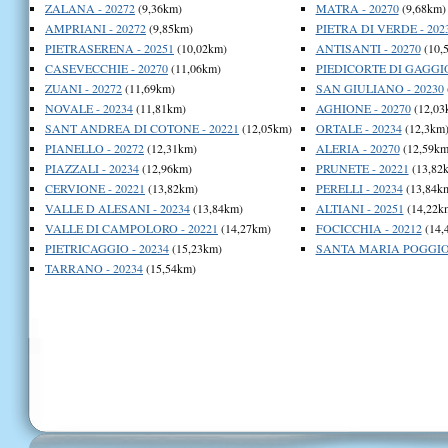
ZALANA - 20272
(9,36km)
MATRA - 20270
(9,68km)
AMPRIANI - 20272
(9,85km)
PIETRA DI VERDE - 202
PIETRASERENA - 20251
(10,02km)
ANTISANTI - 20270
(10,
CASEVECCHIE - 20270
(11,06km)
PIEDICORTE DI GAGGIO
ZUANI - 20272
(11,69km)
SAN GIULIANO - 20230
NOVALE - 20234
(11,81km)
AGHIONE - 20270
(12,03
SANT ANDREA DI COTONE - 20221
(12,05km)
ORTALE - 20234
(12,3km
PIANELLO - 20272
(12,31km)
ALERIA - 20270
(12,59km
PIAZZALI - 20234
(12,96km)
PRUNETE - 20221
(13,82
CERVIONE - 20221
(13,82km)
PERELLI - 20234
(13,84k
VALLE D ALESANI - 20234
(13,84km)
ALTIANI - 20251
(14,22k
VALLE DI CAMPOLORO - 20221
(14,27km)
FOCICCHIA - 20212
(14,
PIETRICAGGIO - 20234
(15,23km)
SANTA MARIA POGGIO 
TARRANO - 20234
(15,54km)