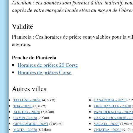
Attention : ces données sont fournies à titre indicatif, vou
auprès de votre mosquée locale et/ou au moyen de l'obser
Validité
Pianiccia : Ces horaires de prière sont valables pour la vi
environs.
Proche de Pianiccia
Horaires de prières 20 Corse
Horaires de prières Corse
Autres villes
TALLONE - 20270
(4,72km)
CASAPERTA - 20270
(5,
TOX - 20270
(5,31km)
LINGUIZZETTA - 20230
(
ALISTRO - 20230
(7,02km)
PANCHERACCIA - 2025
CAMPI - 20270
(7,5km)
CANALE DI VERDE - 20
GIUNCAGGIO - 20251
(7,85km)
VACAJA - 20270
(7,96km
MOITA - 20270
(8,78km)
CHIATRA - 20230
(9,17k