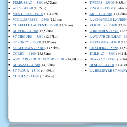
FERRUSSAC - 43300
(9,72km)
TIVIERS - 15100
(9,85km
ALLY - 43380
(10,2km)
PINOLS - 43300
(10,44km
MENTIERES - 15100
(11,43km)
ARLET - 43380
(11,87km)
VIEILLESPESSE - 15500
(12,1km)
LA CHAPELLE LAURENT 
CHAPELLE LAURENT - 15500
(12,33km)
VERNOLS - 15100
(12,39
AUVERS - 43300
(12,59km)
LORCIERES - 15320
(12,
ST CIRGUES - 43380
(12,67km)
LAVOUTE CHILHAC - 43
ST PONCY - 15500
(12,96km)
MERCOEUR - 43100
(13,
ST GEORGES - 15100
(13,52km)
CHALIERS - 15320
(13,5
COREN - 15100
(13,83km)
TAILHAC - 43300
(14,11k
ANGLARDS DE ST FLOUR - 15100
(14,24km)
BLASSAC - 43380
(14,36
AUBAZAT - 43380
(14,39km)
DESGES - 43300
(14,47k
ST FLOUR - 15100
(14,99km)
LA BESSEYRE ST MARY 
CHILHAC - 43380
(15,45km)