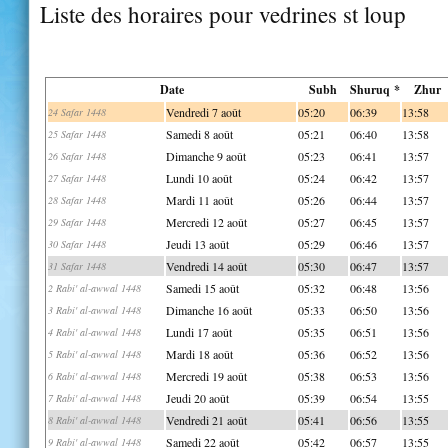
Liste des horaires pour vedrines st loup
Date
Subh
Shuruq *
Zhur
Vendredi 7 août
05:20
06:39
13:58
24 Safar 1448
Samedi 8 août
05:21
06:40
13:58
25 Safar 1448
Dimanche 9 août
05:23
06:41
13:57
26 Safar 1448
Lundi 10 août
05:24
06:42
13:57
27 Safar 1448
Mardi 11 août
05:26
06:44
13:57
28 Safar 1448
Mercredi 12 août
05:27
06:45
13:57
29 Safar 1448
Jeudi 13 août
05:29
06:46
13:57
30 Safar 1448
Vendredi 14 août
05:30
06:47
13:57
31 Safar 1448
Samedi 15 août
05:32
06:48
13:56
2 Rabi' al-awwal 1448
Dimanche 16 août
05:33
06:50
13:56
3 Rabi' al-awwal 1448
Lundi 17 août
05:35
06:51
13:56
4 Rabi' al-awwal 1448
Mardi 18 août
05:36
06:52
13:56
5 Rabi' al-awwal 1448
Mercredi 19 août
05:38
06:53
13:56
6 Rabi' al-awwal 1448
Jeudi 20 août
05:39
06:54
13:55
7 Rabi' al-awwal 1448
Vendredi 21 août
05:41
06:56
13:55
8 Rabi' al-awwal 1448
Samedi 22 août
05:42
06:57
13:55
9 Rabi' al-awwal 1448