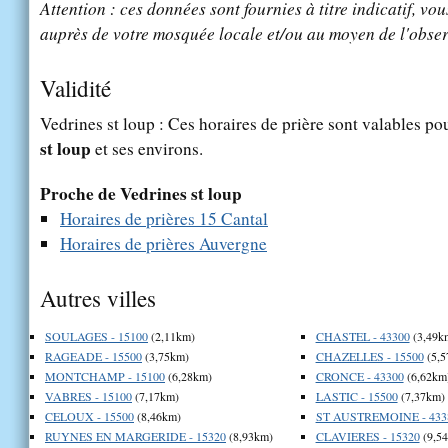
Attention : ces données sont fournies à titre indicatif, vou
auprès de votre mosquée locale et/ou au moyen de l'obser
Validité
Vedrines st loup : Ces horaires de prière sont valables pou
st loup
et ses environs.
Proche de Vedrines st loup
Horaires de prières 15 Cantal
Horaires de prières Auvergne
Autres villes
SOULAGES - 15100
(2,11km)
CHASTEL - 43300
(3,49k
RAGEADE - 15500
(3,75km)
CHAZELLES - 15500
(5,5
MONTCHAMP - 15100
(6,28km)
CRONCE - 43300
(6,62km
VABRES - 15100
(7,17km)
LASTIC - 15500
(7,37km)
CELOUX - 15500
(8,46km)
ST AUSTREMOINE - 433
RUYNES EN MARGERIDE - 15320
(8,93km)
CLAVIERES - 15320
(9,5