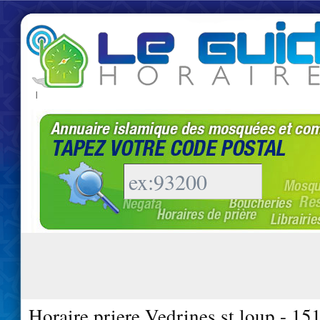
|
Horaire priere Vedrines st loup - 15