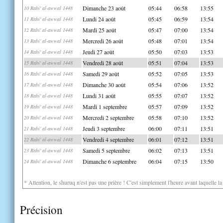
Dimanche 23 août
05:44
06:58
13:55
10 Rabi' al-awwal 1448
Lundi 24 août
05:45
06:59
13:54
11 Rabi' al-awwal 1448
Mardi 25 août
05:47
07:00
13:54
12 Rabi' al-awwal 1448
Mercredi 26 août
05:48
07:01
13:54
13 Rabi' al-awwal 1448
Jeudi 27 août
05:50
07:03
13:53
14 Rabi' al-awwal 1448
Vendredi 28 août
05:51
07:04
13:53
15 Rabi' al-awwal 1448
Samedi 29 août
05:52
07:05
13:53
16 Rabi' al-awwal 1448
Dimanche 30 août
05:54
07:06
13:52
17 Rabi' al-awwal 1448
Lundi 31 août
05:55
07:07
13:52
18 Rabi' al-awwal 1448
Mardi 1 septembre
05:57
07:09
13:52
19 Rabi' al-awwal 1448
Mercredi 2 septembre
05:58
07:10
13:52
20 Rabi' al-awwal 1448
Jeudi 3 septembre
06:00
07:11
13:51
21 Rabi' al-awwal 1448
Vendredi 4 septembre
06:01
07:12
13:51
22 Rabi' al-awwal 1448
Samedi 5 septembre
06:02
07:13
13:51
23 Rabi' al-awwal 1448
Dimanche 6 septembre
06:04
07:15
13:50
24 Rabi' al-awwal 1448
* Attention, le shuruq n'est pas une prière ! C'est simplement l'heure avant laquelle l
Précision