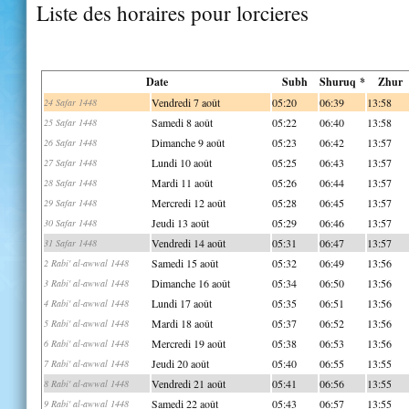
Liste des horaires pour lorcieres
Date
Subh
Shuruq *
Zhur
Vendredi 7 août
05:20
06:39
13:58
24 Safar 1448
Samedi 8 août
05:22
06:40
13:58
25 Safar 1448
Dimanche 9 août
05:23
06:42
13:57
26 Safar 1448
Lundi 10 août
05:25
06:43
13:57
27 Safar 1448
Mardi 11 août
05:26
06:44
13:57
28 Safar 1448
Mercredi 12 août
05:28
06:45
13:57
29 Safar 1448
Jeudi 13 août
05:29
06:46
13:57
30 Safar 1448
Vendredi 14 août
05:31
06:47
13:57
31 Safar 1448
Samedi 15 août
05:32
06:49
13:56
2 Rabi' al-awwal 1448
Dimanche 16 août
05:34
06:50
13:56
3 Rabi' al-awwal 1448
Lundi 17 août
05:35
06:51
13:56
4 Rabi' al-awwal 1448
Mardi 18 août
05:37
06:52
13:56
5 Rabi' al-awwal 1448
Mercredi 19 août
05:38
06:53
13:56
6 Rabi' al-awwal 1448
Jeudi 20 août
05:40
06:55
13:55
7 Rabi' al-awwal 1448
Vendredi 21 août
05:41
06:56
13:55
8 Rabi' al-awwal 1448
Samedi 22 août
05:43
06:57
13:55
9 Rabi' al-awwal 1448