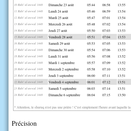
Dimanche 23 août
05:44
06:58
13:55
10 Rabi' al-awwal 1448
Lundi 24 août
05:46
06:59
13:54
11 Rabi' al-awwal 1448
Mardi 25 août
05:47
07:01
13:54
12 Rabi' al-awwal 1448
Mercredi 26 août
05:48
07:02
13:54
13 Rabi' al-awwal 1448
Jeudi 27 août
05:50
07:03
13:53
14 Rabi' al-awwal 1448
Vendredi 28 août
05:51
07:04
13:53
15 Rabi' al-awwal 1448
Samedi 29 août
05:53
07:05
13:53
16 Rabi' al-awwal 1448
Dimanche 30 août
05:54
07:06
13:53
17 Rabi' al-awwal 1448
Lundi 31 août
05:56
07:08
13:52
18 Rabi' al-awwal 1448
Mardi 1 septembre
05:57
07:09
13:52
19 Rabi' al-awwal 1448
Mercredi 2 septembre
05:58
07:10
13:52
20 Rabi' al-awwal 1448
Jeudi 3 septembre
06:00
07:11
13:51
21 Rabi' al-awwal 1448
Vendredi 4 septembre
06:01
07:12
13:51
22 Rabi' al-awwal 1448
Samedi 5 septembre
06:03
07:14
13:51
23 Rabi' al-awwal 1448
Dimanche 6 septembre
06:04
07:15
13:50
24 Rabi' al-awwal 1448
* Attention, le shuruq n'est pas une prière ! C'est simplement l'heure avant laquelle l
Précision