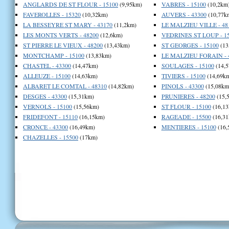
ANGLARDS DE ST FLOUR - 15100
(9,95km)
VABRES - 15100
(10,2km
FAVEROLLES - 15320
(10,32km)
AUVERS - 43300
(10,77k
LA BESSEYRE ST MARY - 43170
(11,2km)
LE MALZIEU VILLE - 48
LES MONTS VERTS - 48200
(12,6km)
VEDRINES ST LOUP - 1
ST PIERRE LE VIEUX - 48200
(13,43km)
ST GEORGES - 15100
(13
MONTCHAMP - 15100
(13,83km)
LE MALZIEU FORAIN - 
CHASTEL - 43300
(14,47km)
SOULAGES - 15100
(14,5
ALLEUZE - 15100
(14,63km)
TIVIERS - 15100
(14,69k
ALBARET LE COMTAL - 48310
(14,82km)
PINOLS - 43300
(15,08km
DESGES - 43300
(15,31km)
PRUNIERES - 48200
(15,
VERNOLS - 15100
(15,56km)
ST FLOUR - 15100
(16,13
FRIDEFONT - 15110
(16,15km)
RAGEADE - 15500
(16,31
CRONCE - 43300
(16,49km)
MENTIERES - 15100
(16,
CHAZELLES - 15500
(17km)