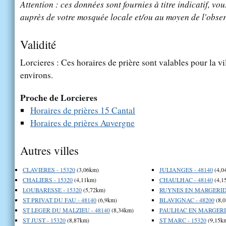
Attention : ces données sont fournies à titre indicatif, vou
auprès de votre mosquée locale et/ou au moyen de l'obser
Validité
Lorcieres : Ces horaires de prière sont valables pour la vi
environs.
Proche de Lorcieres
Horaires de prières 15 Cantal
Horaires de prières Auvergne
Autres villes
CLAVIERES - 15320
(3,06km)
JULIANGES - 48140
(4,0
CHALIERS - 15320
(4,11km)
CHAULHAC - 48140
(4,1
LOUBARESSE - 15320
(5,72km)
RUYNES EN MARGERIDE
ST PRIVAT DU FAU - 48140
(6,9km)
BLAVIGNAC - 48200
(8,
ST LEGER DU MALZIEU - 48140
(8,34km)
PAULHAC EN MARGERID
ST JUST - 15320
(8,87km)
ST MARC - 15320
(9,15k