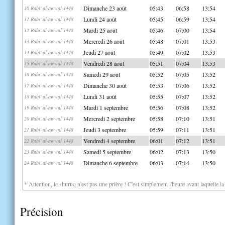
Dimanche 23 août
05:43
06:58
13:54
10 Rabi' al-awwal 1448
Lundi 24 août
05:45
06:59
13:54
11 Rabi' al-awwal 1448
Mardi 25 août
05:46
07:00
13:54
12 Rabi' al-awwal 1448
Mercredi 26 août
05:48
07:01
13:53
13 Rabi' al-awwal 1448
Jeudi 27 août
05:49
07:02
13:53
14 Rabi' al-awwal 1448
Vendredi 28 août
05:51
07:04
13:53
15 Rabi' al-awwal 1448
Samedi 29 août
05:52
07:05
13:52
16 Rabi' al-awwal 1448
Dimanche 30 août
05:53
07:06
13:52
17 Rabi' al-awwal 1448
Lundi 31 août
05:55
07:07
13:52
18 Rabi' al-awwal 1448
Mardi 1 septembre
05:56
07:08
13:52
19 Rabi' al-awwal 1448
Mercredi 2 septembre
05:58
07:10
13:51
20 Rabi' al-awwal 1448
Jeudi 3 septembre
05:59
07:11
13:51
21 Rabi' al-awwal 1448
Vendredi 4 septembre
06:01
07:12
13:51
22 Rabi' al-awwal 1448
Samedi 5 septembre
06:02
07:13
13:50
23 Rabi' al-awwal 1448
Dimanche 6 septembre
06:03
07:14
13:50
24 Rabi' al-awwal 1448
* Attention, le shuruq n'est pas une prière ! C'est simplement l'heure avant laquelle l
Précision