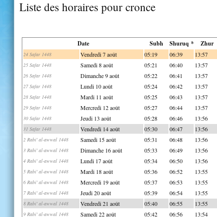
Liste des horaires pour cronce
Date
Subh
Shuruq *
Zhur
Vendredi 7 août
05:19
06:39
13:57
24 Safar 1448
Samedi 8 août
05:21
06:40
13:57
25 Safar 1448
Dimanche 9 août
05:22
06:41
13:57
26 Safar 1448
Lundi 10 août
05:24
06:42
13:57
27 Safar 1448
Mardi 11 août
05:25
06:43
13:57
28 Safar 1448
Mercredi 12 août
05:27
06:44
13:57
29 Safar 1448
Jeudi 13 août
05:28
06:46
13:56
30 Safar 1448
Vendredi 14 août
05:30
06:47
13:56
31 Safar 1448
Samedi 15 août
05:31
06:48
13:56
2 Rabi' al-awwal 1448
Dimanche 16 août
05:33
06:49
13:56
3 Rabi' al-awwal 1448
Lundi 17 août
05:34
06:50
13:56
4 Rabi' al-awwal 1448
Mardi 18 août
05:36
06:52
13:55
5 Rabi' al-awwal 1448
Mercredi 19 août
05:37
06:53
13:55
6 Rabi' al-awwal 1448
Jeudi 20 août
05:39
06:54
13:55
7 Rabi' al-awwal 1448
Vendredi 21 août
05:40
06:55
13:55
8 Rabi' al-awwal 1448
Samedi 22 août
05:42
06:56
13:54
9 Rabi' al-awwal 1448