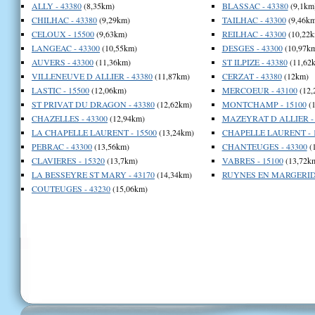
ALLY - 43380
(8,35km)
BLASSAC - 43380
(9,1km
CHILHAC - 43380
(9,29km)
TAILHAC - 43300
(9,46km
CELOUX - 15500
(9,63km)
REILHAC - 43300
(10,22k
LANGEAC - 43300
(10,55km)
DESGES - 43300
(10,97k
AUVERS - 43300
(11,36km)
ST ILPIZE - 43380
(11,62
VILLENEUVE D ALLIER - 43380
(11,87km)
CERZAT - 43380
(12km)
LASTIC - 15500
(12,06km)
MERCOEUR - 43100
(12,
ST PRIVAT DU DRAGON - 43380
(12,62km)
MONTCHAMP - 15100
(1
CHAZELLES - 43300
(12,94km)
MAZEYRAT D ALLIER - 
LA CHAPELLE LAURENT - 15500
(13,24km)
CHAPELLE LAURENT - 
PEBRAC - 43300
(13,56km)
CHANTEUGES - 43300
(
CLAVIERES - 15320
(13,7km)
VABRES - 15100
(13,72k
LA BESSEYRE ST MARY - 43170
(14,34km)
RUYNES EN MARGERIDE
COUTEUGES - 43230
(15,06km)