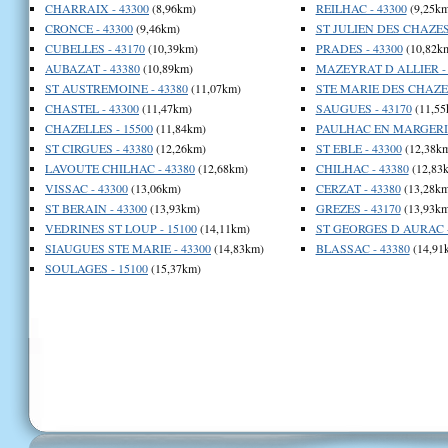
CHARRAIX - 43300
(8,96km)
REILHAC - 43300
(9,25km
CRONCE - 43300
(9,46km)
ST JULIEN DES CHAZES 
CUBELLES - 43170
(10,39km)
PRADES - 43300
(10,82k
AUBAZAT - 43380
(10,89km)
MAZEYRAT D ALLIER - 
ST AUSTREMOINE - 43380
(11,07km)
STE MARIE DES CHAZES
CHASTEL - 43300
(11,47km)
SAUGUES - 43170
(11,55
CHAZELLES - 15500
(11,84km)
PAULHAC EN MARGERID
ST CIRGUES - 43380
(12,26km)
ST EBLE - 43300
(12,38k
LAVOUTE CHILHAC - 43380
(12,68km)
CHILHAC - 43380
(12,83
VISSAC - 43300
(13,06km)
CERZAT - 43380
(13,28km
ST BERAIN - 43300
(13,93km)
GREZES - 43170
(13,93km
VEDRINES ST LOUP - 15100
(14,11km)
ST GEORGES D AURAC -
SIAUGUES STE MARIE - 43300
(14,83km)
BLASSAC - 43380
(14,91
SOULAGES - 15100
(15,37km)