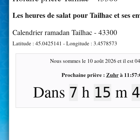
Les heures de salat pour Tailhac et ses e
Calendrier ramadan Tailhac - 43300
Latitude :
45.0425141
- Longitude :
3.4578573
Nous sommes le
10 août 2026
et il est
04
Prochaine prière :
Zuhr
à
11:57:
Dans
h
m
7
15