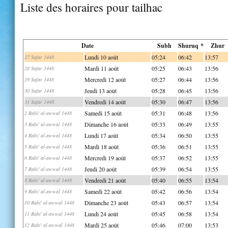
Liste des horaires pour tailhac
Date
Subh
Shuruq *
Zhur
Lundi 10 août
05:24
06:42
13:57
27 Safar 1448
Mardi 11 août
05:25
06:43
13:56
28 Safar 1448
Mercredi 12 août
05:27
06:44
13:56
29 Safar 1448
Jeudi 13 août
05:28
06:45
13:56
30 Safar 1448
Vendredi 14 août
05:30
06:47
13:56
31 Safar 1448
Samedi 15 août
05:31
06:48
13:56
2 Rabi' al-awwal 1448
Dimanche 16 août
05:33
06:49
13:55
3 Rabi' al-awwal 1448
Lundi 17 août
05:34
06:50
13:55
4 Rabi' al-awwal 1448
Mardi 18 août
05:36
06:51
13:55
5 Rabi' al-awwal 1448
Mercredi 19 août
05:37
06:52
13:55
6 Rabi' al-awwal 1448
Jeudi 20 août
05:39
06:54
13:55
7 Rabi' al-awwal 1448
Vendredi 21 août
05:40
06:55
13:54
8 Rabi' al-awwal 1448
Samedi 22 août
05:42
06:56
13:54
9 Rabi' al-awwal 1448
Dimanche 23 août
05:43
06:57
13:54
10 Rabi' al-awwal 1448
Lundi 24 août
05:45
06:58
13:54
11 Rabi' al-awwal 1448
Mardi 25 août
05:46
07:00
13:53
12 Rabi' al-awwal 1448