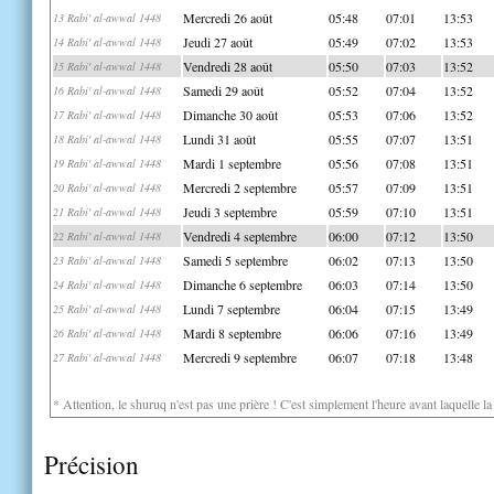
Mercredi 26 août
05:48
07:01
13:53
13 Rabi' al-awwal 1448
Jeudi 27 août
05:49
07:02
13:53
14 Rabi' al-awwal 1448
Vendredi 28 août
05:50
07:03
13:52
15 Rabi' al-awwal 1448
Samedi 29 août
05:52
07:04
13:52
16 Rabi' al-awwal 1448
Dimanche 30 août
05:53
07:06
13:52
17 Rabi' al-awwal 1448
Lundi 31 août
05:55
07:07
13:51
18 Rabi' al-awwal 1448
Mardi 1 septembre
05:56
07:08
13:51
19 Rabi' al-awwal 1448
Mercredi 2 septembre
05:57
07:09
13:51
20 Rabi' al-awwal 1448
Jeudi 3 septembre
05:59
07:10
13:51
21 Rabi' al-awwal 1448
Vendredi 4 septembre
06:00
07:12
13:50
22 Rabi' al-awwal 1448
Samedi 5 septembre
06:02
07:13
13:50
23 Rabi' al-awwal 1448
Dimanche 6 septembre
06:03
07:14
13:50
24 Rabi' al-awwal 1448
Lundi 7 septembre
06:04
07:15
13:49
25 Rabi' al-awwal 1448
Mardi 8 septembre
06:06
07:16
13:49
26 Rabi' al-awwal 1448
Mercredi 9 septembre
06:07
07:18
13:48
27 Rabi' al-awwal 1448
* Attention, le shuruq n'est pas une prière ! C'est simplement l'heure avant laquelle l
Précision