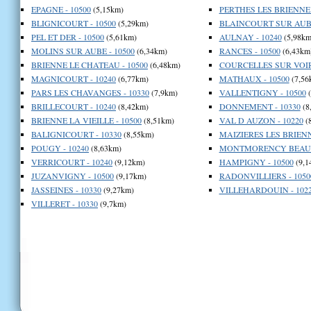
EPAGNE - 10500
(5,15km)
PERTHES LES BRIENNE 
BLIGNICOURT - 10500
(5,29km)
BLAINCOURT SUR AUBE
PEL ET DER - 10500
(5,61km)
AULNAY - 10240
(5,98km
MOLINS SUR AUBE - 10500
(6,34km)
RANCES - 10500
(6,43km
BRIENNE LE CHATEAU - 10500
(6,48km)
COURCELLES SUR VOIRE
MAGNICOURT - 10240
(6,77km)
MATHAUX - 10500
(7,56
PARS LES CHAVANGES - 10330
(7,9km)
VALLENTIGNY - 10500
(
BRILLECOURT - 10240
(8,42km)
DONNEMENT - 10330
(8
BRIENNE LA VIEILLE - 10500
(8,51km)
VAL D AUZON - 10220
(
BALIGNICOURT - 10330
(8,55km)
MAIZIERES LES BRIENN
POUGY - 10240
(8,63km)
MONTMORENCY BEAUFO
VERRICOURT - 10240
(9,12km)
HAMPIGNY - 10500
(9,1
JUZANVIGNY - 10500
(9,17km)
RADONVILLIERS - 1050
JASSEINES - 10330
(9,27km)
VILLEHARDOUIN - 102
VILLERET - 10330
(9,7km)