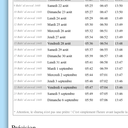
Samedi 22 août
05:25
06:45
13:50
9 Rabi' al-awwal 1448
Dimanche 23 août
05:27
06:47
13:50
10 Rabi' al-awwal 1448
Lundi 24 août
05:29
06:48
13:49
11 Rabi' al-awwal 1448
Mardi 25 août
05:30
06:50
13:49
12 Rabi' al-awwal 1448
Mercredi 26 août
05:32
06:51
13:49
13 Rabi' al-awwal 1448
Jeudi 27 août
05:34
06:52
13:49
14 Rabi' al-awwal 1448
Vendredi 28 août
05:36
06:54
13:48
15 Rabi' al-awwal 1448
Samedi 29 août
05:37
06:55
13:48
16 Rabi' al-awwal 1448
Dimanche 30 août
05:39
06:57
13:48
17 Rabi' al-awwal 1448
Lundi 31 août
05:41
06:58
13:47
18 Rabi' al-awwal 1448
Mardi 1 septembre
05:42
06:59
13:47
19 Rabi' al-awwal 1448
Mercredi 2 septembre
05:44
07:01
13:47
20 Rabi' al-awwal 1448
Jeudi 3 septembre
05:46
07:02
13:46
21 Rabi' al-awwal 1448
Vendredi 4 septembre
05:47
07:04
13:46
22 Rabi' al-awwal 1448
Samedi 5 septembre
05:49
07:05
13:46
23 Rabi' al-awwal 1448
Dimanche 6 septembre
05:50
07:06
13:45
24 Rabi' al-awwal 1448
* Attention, le shuruq n'est pas une prière ! C'est simplement l'heure avant laquelle l
Précision