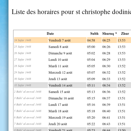
Liste des horaires pour st christophe dodini
Date
Subh
Shuruq *
Zhur
Vendredi 7 août
04:58
06:25
13:53
24 Safar 1448
Samedi 8 août
05:00
06:26
13:53
25 Safar 1448
Dimanche 9 août
05:02
06:28
13:53
26 Safar 1448
Lundi 10 août
05:04
06:29
13:53
27 Safar 1448
Mardi 11 août
05:05
06:30
13:52
28 Safar 1448
Mercredi 12 août
05:07
06:32
13:52
29 Safar 1448
Jeudi 13 août
05:09
06:33
13:52
30 Safar 1448
Vendredi 14 août
05:11
06:34
13:52
31 Safar 1448
Samedi 15 août
05:13
06:36
13:52
2 Rabi' al-awwal 1448
Dimanche 16 août
05:15
06:37
13:51
3 Rabi' al-awwal 1448
Lundi 17 août
05:16
06:39
13:51
4 Rabi' al-awwal 1448
Mardi 18 août
05:18
06:40
13:51
5 Rabi' al-awwal 1448
Mercredi 19 août
05:20
06:41
13:51
6 Rabi' al-awwal 1448
Jeudi 20 août
05:22
06:43
13:51
7 Rabi' al-awwal 1448
Vendredi 21 août
05:23
06:44
13:50
8 Rabi' al-awwal 1448