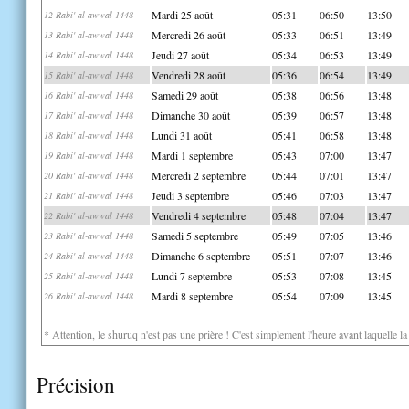
Mardi 25 août
05:31
06:50
13:50
12 Rabi' al-awwal 1448
Mercredi 26 août
05:33
06:51
13:49
13 Rabi' al-awwal 1448
Jeudi 27 août
05:34
06:53
13:49
14 Rabi' al-awwal 1448
Vendredi 28 août
05:36
06:54
13:49
15 Rabi' al-awwal 1448
Samedi 29 août
05:38
06:56
13:48
16 Rabi' al-awwal 1448
Dimanche 30 août
05:39
06:57
13:48
17 Rabi' al-awwal 1448
Lundi 31 août
05:41
06:58
13:48
18 Rabi' al-awwal 1448
Mardi 1 septembre
05:43
07:00
13:47
19 Rabi' al-awwal 1448
Mercredi 2 septembre
05:44
07:01
13:47
20 Rabi' al-awwal 1448
Jeudi 3 septembre
05:46
07:03
13:47
21 Rabi' al-awwal 1448
Vendredi 4 septembre
05:48
07:04
13:47
22 Rabi' al-awwal 1448
Samedi 5 septembre
05:49
07:05
13:46
23 Rabi' al-awwal 1448
Dimanche 6 septembre
05:51
07:07
13:46
24 Rabi' al-awwal 1448
Lundi 7 septembre
05:53
07:08
13:45
25 Rabi' al-awwal 1448
Mardi 8 septembre
05:54
07:09
13:45
26 Rabi' al-awwal 1448
* Attention, le shuruq n'est pas une prière ! C'est simplement l'heure avant laquelle l
Précision