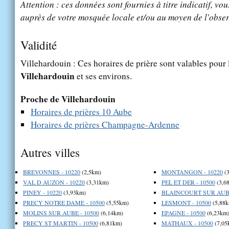
Attention : ces données sont fournies à titre indicatif, vou
auprès de votre mosquée locale et/ou au moyen de l'obser
Validité
Villehardouin : Ces horaires de prière sont valables pour l
Villehardouin
et ses environs.
Proche de Villehardouin
Horaires de prières 10 Aube
Horaires de prières Champagne-Ardenne
Autres villes
BREVONNES - 10220
(2,5km)
MONTANGON - 10220
(3
VAL D AUZON - 10220
(3,31km)
PEL ET DER - 10500
(3,6
PINEY - 10220
(3,93km)
BLAINCOURT SUR AUBE
PRECY NOTRE DAME - 10500
(5,55km)
LESMONT - 10500
(5,88k
MOLINS SUR AUBE - 10500
(6,14km)
EPAGNE - 10500
(6,23km
PRECY ST MARTIN - 10500
(6,81km)
MATHAUX - 10500
(7,05