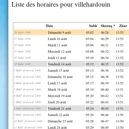
Liste des horaires pour villehardouin
Date
Subh
Shuruq *
Zhur
Dimanche 9 août
05:02
06:28
13:53
26 Safar 1448
Lundi 10 août
05:04
06:29
13:53
27 Safar 1448
Mardi 11 août
05:06
06:31
13:53
28 Safar 1448
Mercredi 12 août
05:08
06:32
13:53
29 Safar 1448
Jeudi 13 août
05:10
06:34
13:52
30 Safar 1448
Vendredi 14 août
05:12
06:35
13:52
31 Safar 1448
Samedi 15 août
05:13
06:36
13:52
2 Rabi' al-awwal 1448
Dimanche 16 août
05:15
06:38
13:52
3 Rabi' al-awwal 1448
Lundi 17 août
05:17
06:39
13:52
4 Rabi' al-awwal 1448
Mardi 18 août
05:19
06:40
13:51
5 Rabi' al-awwal 1448
Mercredi 19 août
05:20
06:42
13:51
6 Rabi' al-awwal 1448
Jeudi 20 août
05:22
06:43
13:51
7 Rabi' al-awwal 1448
Vendredi 21 août
05:24
06:45
13:51
8 Rabi' al-awwal 1448
Samedi 22 août
05:26
06:46
13:50
9 Rabi' al-awwal 1448
Dimanche 23 août
05:28
06:47
13:50
10 Rabi' al-awwal 1448
Lundi 24 août
05:29
06:49
13:50
11 Rabi' al-awwal 1448