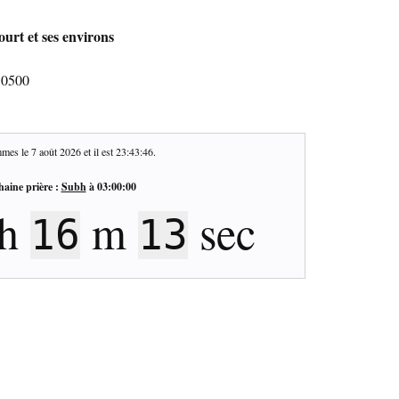
ourt et ses environs
10500
mes le
7 août 2026
et il est
23:43:47
.
haine prière :
Subh
à
03:00:00
h
m
sec
16
12