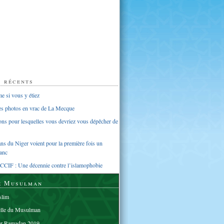
s récents
 si vous y étiez
ues photos en vrac de La Mecque
sons pour lesquelles vous devriez vous dépêcher de
s du Niger voient pour la première fois un
anc
CCIF : Une décennie contre l’islamophobie
e Musulman
lim
elle du Musulman
er Ramadan 2019