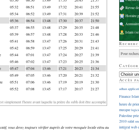
05:32
06:51
13:49
17:32
20:41
21:55
Revue d
05:34
06:52
13:49
17:31
20:39
21:52
Horaire p
05:36
06:54
13:48
17:30
20:37
21:50
Annuaire
05:37
06:55
13:48
17:29
20:35
21:48
Islam
(se
05:39
06:57
13:48
17:28
20:33
21:46
05:41
06:58
13:47
17:26
20:31
21:43
Recherc
05:42
06:59
13:47
17:25
20:29
21:41
e
05:44
07:01
13:47
17:24
20:27
21:39
05:46
07:02
13:47
17:23
20:25
21:36
Catégor
e
05:47
07:04
13:46
17:21
20:23
21:34
05:49
07:05
13:46
17:20
20:21
21:32
Accès p
re
05:51
07:06
13:46
17:19
20:19
21:30
05:52
07:08
13:45
17:17
20:17
21:27
adhan
applicat
Finance Isla
'est simplement l'heure avant laquelle la prière du subh doit être accomplie
heure de prie
mecque
logici
Palestine
prie
2010
salat
sm
intégral
web
dicatif, vous devez toujours vérifier auprès de votre mosquée locale et/ou au