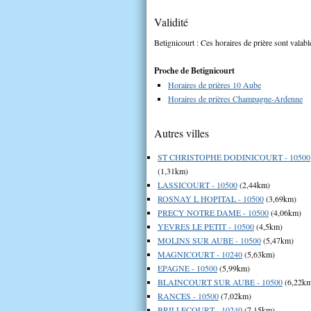
Validité
Betignicourt : Ces horaires de prière sont valabl
Proche de Betignicourt
Horaires de prières 10 Aube
Horaires de prières Champagne-Ardenne
Autres villes
ST CHRISTOPHE DODINICOURT - 10500
(1,31km)
LASSICOURT - 10500
(2,44km)
ROSNAY L HOPITAL - 10500
(3,69km)
PRECY NOTRE DAME - 10500
(4,06km)
YEVRES LE PETIT - 10500
(4,5km)
MOLINS SUR AUBE - 10500
(5,47km)
MAGNICOURT - 10240
(5,63km)
EPAGNE - 10500
(5,99km)
BLAINCOURT SUR AUBE - 10500
(6,22k
RANCES - 10500
(7,02km)
BRILLECOURT - 10240
(7,15km)