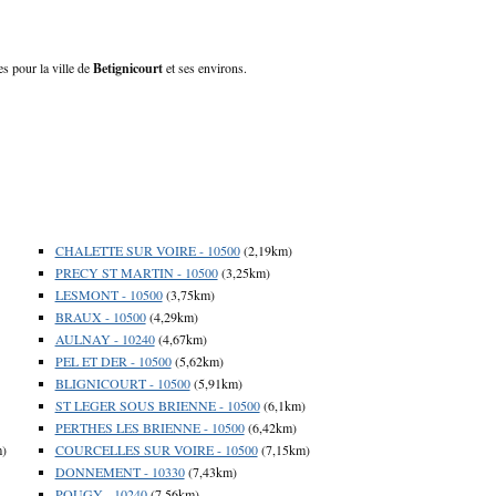
es pour la ville de
Betignicourt
et ses environs.
CHALETTE SUR VOIRE - 10500
(2,19km)
PRECY ST MARTIN - 10500
(3,25km)
LESMONT - 10500
(3,75km)
BRAUX - 10500
(4,29km)
AULNAY - 10240
(4,67km)
PEL ET DER - 10500
(5,62km)
BLIGNICOURT - 10500
(5,91km)
ST LEGER SOUS BRIENNE - 10500
(6,1km)
PERTHES LES BRIENNE - 10500
(6,42km)
m)
COURCELLES SUR VOIRE - 10500
(7,15km)
DONNEMENT - 10330
(7,43km)
POUGY - 10240
(7,56km)