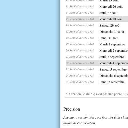
Mercredi 26 août
13 Rabi' al-awwal 1448
Jeudi 27 août
14 Rabi' al-awwal 1448
Vendredi 28 août
15 Rabi' al-awwal 1448
Samedi 29 août
16 Rabi' al-awwal 1448
Dimanche 30 août
17 Rabi' al-awwal 1448
Lundi 31 août
18 Rabi' al-awwal 1448
Mardi 1 septembre
19 Rabi' al-awwal 1448
Mercredi 2 septembr
20 Rabi' al-awwal 1448
Jeudi 3 septembre
21 Rabi' al-awwal 1448
Vendredi 4 septembr
22 Rabi' al-awwal 1448
Samedi 5 septembre
23 Rabi' al-awwal 1448
Dimanche 6 septemb
24 Rabi' al-awwal 1448
Lundi 7 septembre
25 Rabi' al-awwal 1448
* Attention, le shuruq n'est pas une prière ! C
Précision
Attention : ces données sont fournies à titre in
moyen de l'observation.