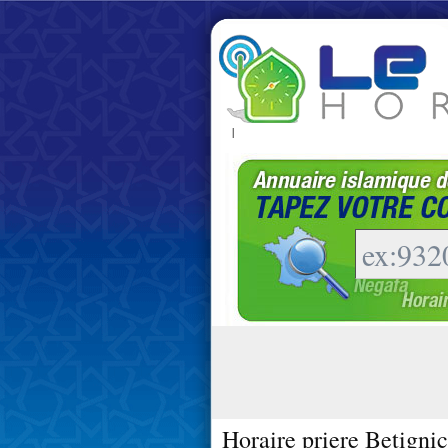
|
Horaire priere Betigni