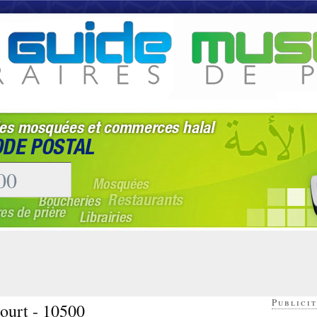
Publicit
court - 10500