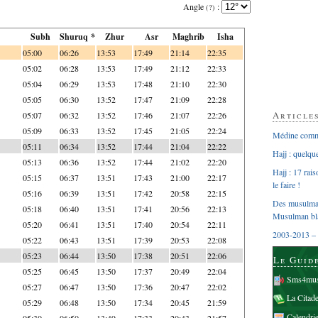
Angle
:
(?)
Subh
Shuruq *
Zhur
Asr
Maghrib
Isha
05:00
06:26
13:53
17:49
21:14
22:35
05:02
06:28
13:53
17:49
21:12
22:33
05:04
06:29
13:53
17:48
21:10
22:30
05:05
06:30
13:52
17:47
21:09
22:28
Article
05:07
06:32
13:52
17:46
21:07
22:26
05:09
06:33
13:52
17:45
21:05
22:24
Médine comme
05:11
06:34
13:52
17:44
21:04
22:22
Hajj : quelq
05:13
06:36
13:52
17:44
21:02
22:20
Hajj : 17 rai
05:15
06:37
13:51
17:43
21:00
22:17
le faire !
05:16
06:39
13:51
17:42
20:58
22:15
Des musulman
05:18
06:40
13:51
17:41
20:56
22:13
Musulman bl
05:20
06:41
13:51
17:40
20:54
22:11
2003-2013 – 
05:22
06:43
13:51
17:39
20:53
22:08
05:23
06:44
13:50
17:38
20:51
22:06
Le Guid
05:25
06:45
13:50
17:37
20:49
22:04
Sms4mus
05:27
06:47
13:50
17:36
20:47
22:02
La Citad
05:29
06:48
13:50
17:34
20:45
21:59
Calendri
05:30
06:50
13:49
17:33
20:43
21:57