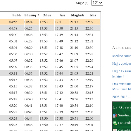
Angle
:
(?)
Subh
Shuruq *
Zhur
Asr
Maghrib
Isha
04:56
06:24
13:53
17:51
21:17
22:39
04:58
06:25
13:53
17:50
21:15
22:36
05:00
06:26
13:53
17:49
21:14
22:34
05:02
06:28
13:53
17:49
21:12
22:32
Article
05:04
06:29
13:53
17:48
21:10
22:30
05:06
06:30
13:52
17:47
21:09
22:28
Médine comme
05:07
06:32
13:52
17:46
21:07
22:26
Hajj : quelq
05:09
06:33
13:52
17:45
21:05
22:24
Hajj : 17 rai
05:11
06:35
13:52
17:44
21:03
22:21
le faire !
05:13
06:36
13:52
17:43
21:02
22:19
Des musulman
05:15
06:37
13:51
17:43
21:00
22:17
Musulman bl
05:17
06:39
13:51
17:42
20:58
22:15
2003-2013 – 
05:18
06:40
13:51
17:41
20:56
22:13
05:20
06:41
13:51
17:40
20:54
22:10
Le Guid
05:22
06:43
13:51
17:39
20:52
22:08
Sms4mus
05:24
06:44
13:50
17:38
20:51
22:06
La Citad
05:25
06:46
13:50
17:37
20:49
22:04
Calendri
05:27
06:47
13:50
17:35
20:47
22:01