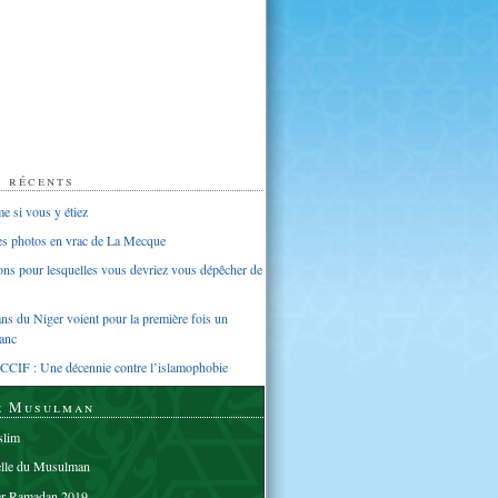
s récents
 si vous y étiez
ues photos en vrac de La Mecque
sons pour lesquelles vous devriez vous dépêcher de
s du Niger voient pour la première fois un
anc
CCIF : Une décennie contre l’islamophobie
e Musulman
lim
elle du Musulman
er Ramadan 2019