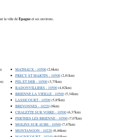
ur la ville de
Epagne
et ses environs.
m)
MATHAUX - 10500
(2,6km)
PRECY ST MARTIN - 10500
(2,81km)
m)
PEL ET DER - 10500
(3,75km)
RADONVILLIERS - 10500
(4,82km)
BRIENNE LA VIEILLE - 10500
(5,34km)
LASSICOURT - 10500
(5,85km)
BREVONNES - 10220
(6km)
CHALETTE SUR VOIRE - 10500
(6,37km)
PERTHES LES BRIENNE - 10500
(7,07km)
MOLINS SUR AUBE - 10500
(7,47km)
MONTANGON - 10220
(8,46km)
MAGNICOURT - 10240
(9,03km)