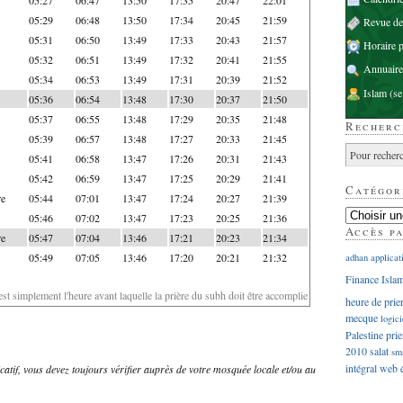
05:29
06:48
13:50
17:34
20:45
21:59
Revue d
05:31
06:50
13:49
17:33
20:43
21:57
Horaire p
05:32
06:51
13:49
17:32
20:41
21:55
Annuaire
05:34
06:53
13:49
17:31
20:39
21:52
Islam
(se
05:36
06:54
13:48
17:30
20:37
21:50
05:37
06:55
13:48
17:29
20:35
21:48
Recherc
05:39
06:57
13:48
17:27
20:33
21:45
05:41
06:58
13:47
17:26
20:31
21:43
05:42
06:59
13:47
17:25
20:29
21:41
Catégor
re
05:44
07:01
13:47
17:24
20:27
21:39
05:46
07:02
13:47
17:23
20:25
21:36
Accès p
re
05:47
07:04
13:46
17:21
20:23
21:34
05:49
07:05
13:46
17:20
20:21
21:32
adhan
applicat
Finance Isla
'est simplement l'heure avant laquelle la prière du subh doit être accomplie
heure de prie
mecque
logici
Palestine
prie
2010
salat
sm
intégral
web
dicatif, vous devez toujours vérifier auprès de votre mosquée locale et/ou au