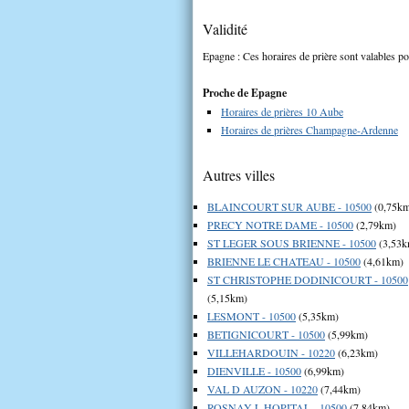
Validité
Epagne : Ces horaires de prière sont valables po
Proche de Epagne
Horaires de prières 10 Aube
Horaires de prières Champagne-Ardenne
Autres villes
BLAINCOURT SUR AUBE - 10500
(0,75k
PRECY NOTRE DAME - 10500
(2,79km)
ST LEGER SOUS BRIENNE - 10500
(3,53k
BRIENNE LE CHATEAU - 10500
(4,61km)
ST CHRISTOPHE DODINICOURT - 10500
(5,15km)
LESMONT - 10500
(5,35km)
BETIGNICOURT - 10500
(5,99km)
VILLEHARDOUIN - 10220
(6,23km)
DIENVILLE - 10500
(6,99km)
VAL D AUZON - 10220
(7,44km)
ROSNAY L HOPITAL - 10500
(7,84km)