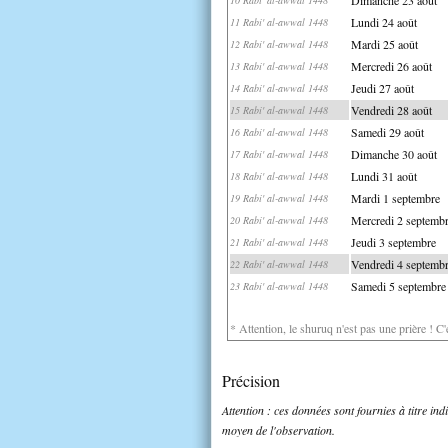
Lundi 24 août
11 Rabi' al-awwal 1448
Mardi 25 août
12 Rabi' al-awwal 1448
Mercredi 26 août
13 Rabi' al-awwal 1448
Jeudi 27 août
14 Rabi' al-awwal 1448
Vendredi 28 août
15 Rabi' al-awwal 1448
Samedi 29 août
16 Rabi' al-awwal 1448
Dimanche 30 août
17 Rabi' al-awwal 1448
Lundi 31 août
18 Rabi' al-awwal 1448
Mardi 1 septembre
19 Rabi' al-awwal 1448
Mercredi 2 septemb
20 Rabi' al-awwal 1448
Jeudi 3 septembre
21 Rabi' al-awwal 1448
Vendredi 4 septemb
22 Rabi' al-awwal 1448
Samedi 5 septembre
23 Rabi' al-awwal 1448
* Attention, le shuruq n'est pas une prière ! C
Précision
Attention : ces données sont fournies à titre in
moyen de l'observation.