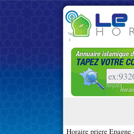
|
Horaire priere Epagne 