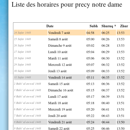
Liste des horaires pour precy notre dame
Date
Subh
Shuruq *
Zhur
Vendredi 7 août
04:58
06:25
13:53
24 Safar 1448
Samedi 8 août
05:00
06:26
13:53
25 Safar 1448
Dimanche 9 août
05:02
06:28
13:53
26 Safar 1448
Lundi 10 août
05:04
06:29
13:53
27 Safar 1448
Mardi 11 août
05:06
06:30
13:52
28 Safar 1448
Mercredi 12 août
05:07
06:32
13:52
29 Safar 1448
Jeudi 13 août
05:09
06:33
13:52
30 Safar 1448
Vendredi 14 août
05:11
06:35
13:52
31 Safar 1448
Samedi 15 août
05:13
06:36
13:52
2 Rabi' al-awwal 1448
Dimanche 16 août
05:15
06:37
13:52
3 Rabi' al-awwal 1448
Lundi 17 août
05:17
06:39
13:51
4 Rabi' al-awwal 1448
Mardi 18 août
05:18
06:40
13:51
5 Rabi' al-awwal 1448
Mercredi 19 août
05:20
06:41
13:51
6 Rabi' al-awwal 1448
Jeudi 20 août
05:22
06:43
13:51
7 Rabi' al-awwal 1448
Vendredi 21 août
05:24
06:44
13:50
8 Rabi' al-awwal 1448
Samedi 22 août
05:25
06:46
13:50
9 Rabi' al-awwal 1448