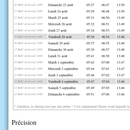
Dimanche 23 août
05:27
06:47
13:50
10 Rabi' al-awwal 1448
Lundi 24 août
05:29
06:48
13:50
11 Rabi' al-awwal 1448
Mardi 25 août
05:31
06:50
13:49
12 Rabi' al-awwal 1448
Mercredi 26 août
05:32
06:51
13:49
13 Rabi' al-awwal 1448
Jeudi 27 août
05:34
06:53
13:49
14 Rabi' al-awwal 1448
Vendredi 28 août
05:36
06:54
13:48
15 Rabi' al-awwal 1448
Samedi 29 août
05:37
06:55
13:48
16 Rabi' al-awwal 1448
Dimanche 30 août
05:39
06:57
13:48
17 Rabi' al-awwal 1448
Lundi 31 août
05:41
06:58
13:48
18 Rabi' al-awwal 1448
Mardi 1 septembre
05:42
07:00
13:47
19 Rabi' al-awwal 1448
Mercredi 2 septembre
05:44
07:01
13:47
20 Rabi' al-awwal 1448
Jeudi 3 septembre
05:46
07:02
13:47
21 Rabi' al-awwal 1448
Vendredi 4 septembre
05:47
07:04
13:46
22 Rabi' al-awwal 1448
Samedi 5 septembre
05:49
07:05
13:46
23 Rabi' al-awwal 1448
Dimanche 6 septembre
05:51
07:06
13:46
24 Rabi' al-awwal 1448
* Attention, le shuruq n'est pas une prière ! C'est simplement l'heure avant laquelle l
Précision