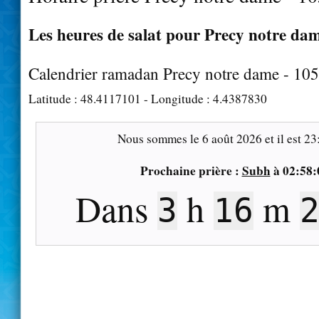
Les heures de salat pour Precy notre dam
Calendrier ramadan Precy notre dame - 10
Latitude :
48.4117101
- Longitude :
4.4387830
Nous sommes le
6 août 2026
et il est
23
Prochaine prière :
Subh
à
02:58:
Dans
h
m
3
16