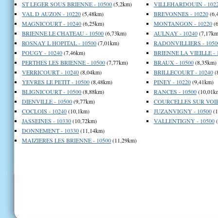
ST LEGER SOUS BRIENNE - 10500
(5,2km)
VILLEHARDOUIN - 102
VAL D AUZON - 10220
(5,48km)
BREVONNES - 10220
(6,
MAGNICOURT - 10240
(6,25km)
MONTANGON - 10220
(6
BRIENNE LE CHATEAU - 10500
(6,73km)
AULNAY - 10240
(7,17km
ROSNAY L HOPITAL - 10500
(7,01km)
RADONVILLIERS - 1050
POUGY - 10240
(7,46km)
BRIENNE LA VIEILLE - 
PERTHES LES BRIENNE - 10500
(7,77km)
BRAUX - 10500
(8,35km)
VERRICOURT - 10240
(8,04km)
BRILLECOURT - 10240
(
YEVRES LE PETIT - 10500
(8,48km)
PINEY - 10220
(9,41km)
BLIGNICOURT - 10500
(8,88km)
RANCES - 10500
(10,01k
DIENVILLE - 10500
(9,77km)
COURCELLES SUR VOIRE
COCLOIS - 10240
(10,1km)
JUZANVIGNY - 10500
(1
JASSEINES - 10330
(10,72km)
VALLENTIGNY - 10500
(
DONNEMENT - 10330
(11,14km)
MAIZIERES LES BRIENNE - 10500
(11,29km)