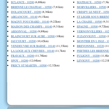
ECLANCE - 10200
(6,88km)
MATHAUX - 10500
(7,3k
BRIENNE LE CHATEAU - 10500
(7,81km)
MORVILLIERS - 10500
(8
DOLANCOURT - 10200
(8,36km)
CRESPY LE NEUF - 1050
ARGANCON - 10140
(9,13km)
ST LEGER SOUS BRIENN
MAGNY FOUCHARD - 10140
(9,22km)
LA CHAISE - 10500
(9,31
MAISON DES CHAMPS - 10140
(9,31km)
EPAGNE - 10500
(9,72km
ARSONVAL - 10200
(9,89km)
VERNONVILLIERS - 102
BLAINCOURT SUR AUBE - 10500
(10km)
JUZANVIGNY - 10500
(1
JAUCOURT - 10200
(10,42km)
MONTIER EN L ISLE - 1
VENDEUVRE SUR BARSE - 10140
(11,33km)
BREVONNES - 10220
(11
LA LOGE AUX CHEVRES - 10140
(11,7km)
PERTHES LES BRIENNE 
FRAVAUX - 10200
(11,78km)
FULIGNY - 10200
(11,8k
SPOY - 10200
(12,04km)
LEVIGNY - 10200
(12,21
PRECY ST MARTIN - 10500
(12,32km)