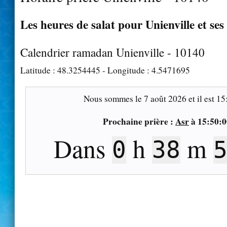
Les heures de salat pour Unienville et ses
Calendrier ramadan Unienville - 10140
Latitude :
48.3254445
- Longitude :
4.5471695
Nous sommes le
7 août 2026
et il est
15
Prochaine prière :
Asr
à
15:50:0
Dans
h
m
0
38