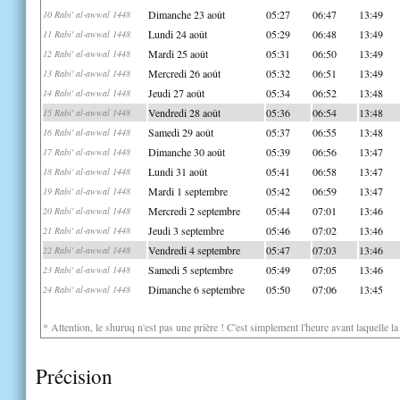
Dimanche 23 août
05:27
06:47
13:49
10 Rabi' al-awwal 1448
Lundi 24 août
05:29
06:48
13:49
11 Rabi' al-awwal 1448
Mardi 25 août
05:31
06:50
13:49
12 Rabi' al-awwal 1448
Mercredi 26 août
05:32
06:51
13:49
13 Rabi' al-awwal 1448
Jeudi 27 août
05:34
06:52
13:48
14 Rabi' al-awwal 1448
Vendredi 28 août
05:36
06:54
13:48
15 Rabi' al-awwal 1448
Samedi 29 août
05:37
06:55
13:48
16 Rabi' al-awwal 1448
Dimanche 30 août
05:39
06:56
13:47
17 Rabi' al-awwal 1448
Lundi 31 août
05:41
06:58
13:47
18 Rabi' al-awwal 1448
Mardi 1 septembre
05:42
06:59
13:47
19 Rabi' al-awwal 1448
Mercredi 2 septembre
05:44
07:01
13:46
20 Rabi' al-awwal 1448
Jeudi 3 septembre
05:46
07:02
13:46
21 Rabi' al-awwal 1448
Vendredi 4 septembre
05:47
07:03
13:46
22 Rabi' al-awwal 1448
Samedi 5 septembre
05:49
07:05
13:46
23 Rabi' al-awwal 1448
Dimanche 6 septembre
05:50
07:06
13:45
24 Rabi' al-awwal 1448
* Attention, le shuruq n'est pas une prière ! C'est simplement l'heure avant laquelle l
Précision