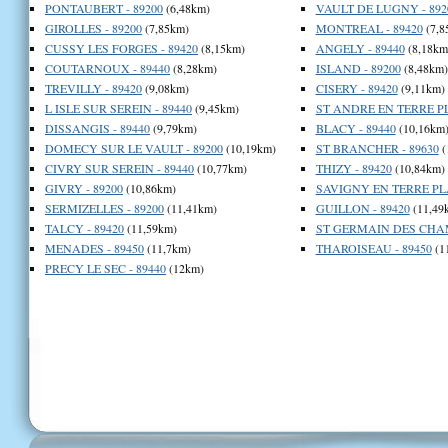
PONTAUBERT - 89200
(6,48km)
VAULT DE LUGNY - 892
GIROLLES - 89200
(7,85km)
MONTREAL - 89420
(7,8
CUSSY LES FORGES - 89420
(8,15km)
ANGELY - 89440
(8,18km
COUTARNOUX - 89440
(8,28km)
ISLAND - 89200
(8,48km)
TREVILLY - 89420
(9,08km)
CISERY - 89420
(9,11km)
L ISLE SUR SEREIN - 89440
(9,45km)
ST ANDRE EN TERRE PL
DISSANGIS - 89440
(9,79km)
BLACY - 89440
(10,16km
DOMECY SUR LE VAULT - 89200
(10,19km)
ST BRANCHER - 89630
(
CIVRY SUR SEREIN - 89440
(10,77km)
THIZY - 89420
(10,84km)
GIVRY - 89200
(10,86km)
SAVIGNY EN TERRE PLA
SERMIZELLES - 89200
(11,41km)
GUILLON - 89420
(11,49
TALCY - 89420
(11,59km)
ST GERMAIN DES CHAM
MENADES - 89450
(11,7km)
THAROISEAU - 89450
(1
PRECY LE SEC - 89440
(12km)