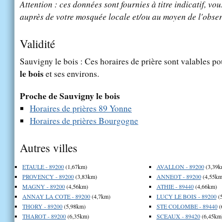
Attention : ces données sont fournies à titre indicatif, vou
auprès de votre mosquée locale et/ou au moyen de l'obser
Validité
Sauvigny le bois : Ces horaires de prière sont valables po
le bois
et ses environs.
Proche de Sauvigny le bois
Horaires de prières 89 Yonne
Horaires de prières Bourgogne
Autres villes
ETAULE - 89200
(1,67km)
AVALLON - 89200
(3,39k
PROVENCY - 89200
(3,83km)
ANNEOT - 89200
(4,55km
MAGNY - 89200
(4,56km)
ATHIE - 89440
(4,66km)
ANNAY LA COTE - 89200
(4,7km)
LUCY LE BOIS - 89200
(
THORY - 89200
(5,98km)
STE COLOMBE - 89440
(
THAROT - 89200
(6,35km)
SCEAUX - 89420
(6,45km