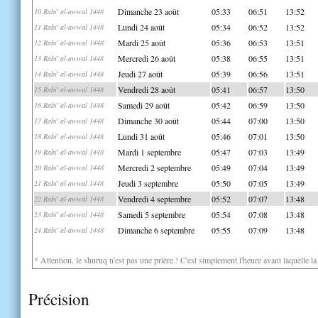
Dimanche 23 août
05:33
06:51
13:52
10 Rabi' al-awwal 1448
Lundi 24 août
05:34
06:52
13:52
11 Rabi' al-awwal 1448
Mardi 25 août
05:36
06:53
13:51
12 Rabi' al-awwal 1448
Mercredi 26 août
05:38
06:55
13:51
13 Rabi' al-awwal 1448
Jeudi 27 août
05:39
06:56
13:51
14 Rabi' al-awwal 1448
Vendredi 28 août
05:41
06:57
13:50
15 Rabi' al-awwal 1448
Samedi 29 août
05:42
06:59
13:50
16 Rabi' al-awwal 1448
Dimanche 30 août
05:44
07:00
13:50
17 Rabi' al-awwal 1448
Lundi 31 août
05:46
07:01
13:50
18 Rabi' al-awwal 1448
Mardi 1 septembre
05:47
07:03
13:49
19 Rabi' al-awwal 1448
Mercredi 2 septembre
05:49
07:04
13:49
20 Rabi' al-awwal 1448
Jeudi 3 septembre
05:50
07:05
13:49
21 Rabi' al-awwal 1448
Vendredi 4 septembre
05:52
07:07
13:48
22 Rabi' al-awwal 1448
Samedi 5 septembre
05:54
07:08
13:48
23 Rabi' al-awwal 1448
Dimanche 6 septembre
05:55
07:09
13:48
24 Rabi' al-awwal 1448
* Attention, le shuruq n'est pas une prière ! C'est simplement l'heure avant laquelle l
Précision