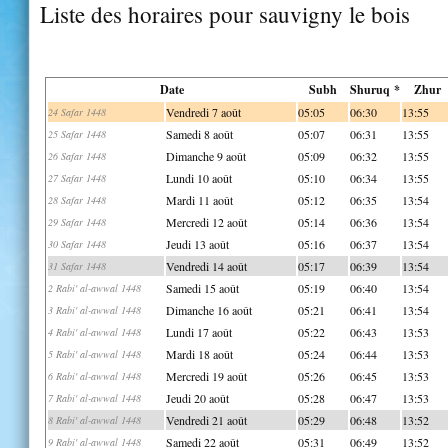
Liste des horaires pour sauvigny le bois
Date
Subh
Shuruq *
Zhur
Vendredi 7 août
05:05
06:30
13:55
24 Safar 1448
Samedi 8 août
05:07
06:31
13:55
25 Safar 1448
Dimanche 9 août
05:09
06:32
13:55
26 Safar 1448
Lundi 10 août
05:10
06:34
13:55
27 Safar 1448
Mardi 11 août
05:12
06:35
13:54
28 Safar 1448
Mercredi 12 août
05:14
06:36
13:54
29 Safar 1448
Jeudi 13 août
05:16
06:37
13:54
30 Safar 1448
Vendredi 14 août
05:17
06:39
13:54
31 Safar 1448
Samedi 15 août
05:19
06:40
13:54
2 Rabi' al-awwal 1448
Dimanche 16 août
05:21
06:41
13:54
3 Rabi' al-awwal 1448
Lundi 17 août
05:22
06:43
13:53
4 Rabi' al-awwal 1448
Mardi 18 août
05:24
06:44
13:53
5 Rabi' al-awwal 1448
Mercredi 19 août
05:26
06:45
13:53
6 Rabi' al-awwal 1448
Jeudi 20 août
05:28
06:47
13:53
7 Rabi' al-awwal 1448
Vendredi 21 août
05:29
06:48
13:52
8 Rabi' al-awwal 1448
Samedi 22 août
05:31
06:49
13:52
9 Rabi' al-awwal 1448