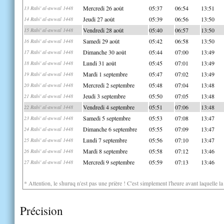
Mercredi 26 août
05:37
06:54
13:51
13 Rabi' al-awwal 1448
Jeudi 27 août
05:39
06:56
13:50
14 Rabi' al-awwal 1448
Vendredi 28 août
05:40
06:57
13:50
15 Rabi' al-awwal 1448
Samedi 29 août
05:42
06:58
13:50
16 Rabi' al-awwal 1448
Dimanche 30 août
05:44
07:00
13:49
17 Rabi' al-awwal 1448
Lundi 31 août
05:45
07:01
13:49
18 Rabi' al-awwal 1448
Mardi 1 septembre
05:47
07:02
13:49
19 Rabi' al-awwal 1448
Mercredi 2 septembre
05:48
07:04
13:48
20 Rabi' al-awwal 1448
Jeudi 3 septembre
05:50
07:05
13:48
21 Rabi' al-awwal 1448
Vendredi 4 septembre
05:51
07:06
13:48
22 Rabi' al-awwal 1448
Samedi 5 septembre
05:53
07:08
13:47
23 Rabi' al-awwal 1448
Dimanche 6 septembre
05:55
07:09
13:47
24 Rabi' al-awwal 1448
Lundi 7 septembre
05:56
07:10
13:47
25 Rabi' al-awwal 1448
Mardi 8 septembre
05:58
07:12
13:46
26 Rabi' al-awwal 1448
Mercredi 9 septembre
05:59
07:13
13:46
27 Rabi' al-awwal 1448
* Attention, le shuruq n'est pas une prière ! C'est simplement l'heure avant laquelle l
Précision