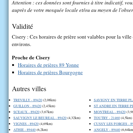
Attention : ces données sont fournies à titre indicatif, vou
auprès de votre mosquée locale et/ou au moyen de l'obser
Validité
Cisery : Ces horaires de prière sont valables pour la ville
environs.
Proche de Cisery
Horaires de prières 89 Yonne
Horaires de prières Bourgogne
Autres villes
TREVILLY - 89420
(2,08km)
SAVIGNY EN TERRE PLA
GUILLON - 89420
(2,43km)
ST ANDRE EN TERRE PL
SCEAUX - 89420
(3,67km)
MONTREAL - 89420
(3,9
SAUVIGNY LE BEUREAL - 89420
(4,32km)
TOUTRY - 21460
(4,5km)
VIGNES - 89420
(4,69km)
CUSSY LES FORGES - 8
ATHIE - 89440
(6,2km)
ANGELY - 89440
(6,64km