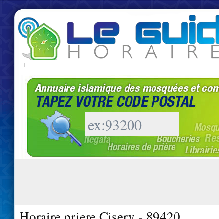
|
Horaire priere Cisery - 89420