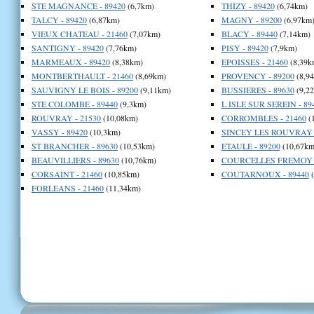
STE MAGNANCE - 89420
(6,7km)
THIZY - 89420
(6,74km)
TALCY - 89420
(6,87km)
MAGNY - 89200
(6,97km
VIEUX CHATEAU - 21460
(7,07km)
BLACY - 89440
(7,14km)
SANTIGNY - 89420
(7,76km)
PISY - 89420
(7,9km)
MARMEAUX - 89420
(8,38km)
EPOISSES - 21460
(8,39k
MONTBERTHAULT - 21460
(8,69km)
PROVENCY - 89200
(8,9
SAUVIGNY LE BOIS - 89200
(9,11km)
BUSSIERES - 89630
(9,2
STE COLOMBE - 89440
(9,3km)
L ISLE SUR SEREIN - 89
ROUVRAY - 21530
(10,08km)
CORROMBLES - 21460
(
VASSY - 89420
(10,3km)
SINCEY LES ROUVRAY -
ST BRANCHER - 89630
(10,53km)
ETAULE - 89200
(10,67km
BEAUVILLIERS - 89630
(10,76km)
COURCELLES FREMOY -
CORSAINT - 21460
(10,85km)
COUTARNOUX - 89440
(
FORLEANS - 21460
(11,34km)