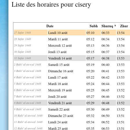
Liste des horaires pour cisery
Date
Subh
Shuruq *
Zhur
Lundi 10 août
05:10
06:33
13:54
27 Safar 1448
Mardi 11 août
05:12
06:34
13:54
28 Safar 1448
Mercredi 12 août
05:13
06:36
13:54
29 Safar 1448
Jeudi 13 août
05:15
06:37
13:54
30 Safar 1448
Vendredi 14 août
05:17
06:38
13:53
31 Safar 1448
Samedi 15 août
05:19
06:40
13:53
2 Rabi' al-awwal 1448
Dimanche 16 août
05:20
06:41
13:53
3 Rabi' al-awwal 1448
Lundi 17 août
05:22
06:42
13:53
4 Rabi' al-awwal 1448
Mardi 18 août
05:24
06:44
13:53
5 Rabi' al-awwal 1448
Mercredi 19 août
05:25
06:45
13:52
6 Rabi' al-awwal 1448
Jeudi 20 août
05:27
06:46
13:52
7 Rabi' al-awwal 1448
Vendredi 21 août
05:29
06:48
13:52
8 Rabi' al-awwal 1448
Samedi 22 août
05:30
06:49
13:52
9 Rabi' al-awwal 1448
Dimanche 23 août
05:32
06:50
13:51
10 Rabi' al-awwal 1448
Lundi 24 août
05:34
06:52
13:51
11 Rabi' al-awwal 1448
Mardi 25 août
05:35
06:53
13:51
12 Rabi' al-awwal 1448