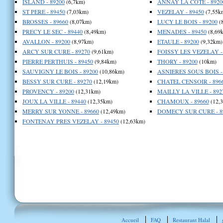
ISLAND - 89200
(6,7km)
ANNAY LA COTE - 8920
ST PERE - 89450
(7,03km)
VEZELAY - 89450
(7,55k
BROSSES - 89660
(8,07km)
LUCY LE BOIS - 89200
(
PRECY LE SEC - 89440
(8,49km)
MENADES - 89450
(8,69
AVALLON - 89200
(8,97km)
ETAULE - 89200
(9,32km)
ARCY SUR CURE - 89270
(9,61km)
FOISSY LES VEZELAY -
PIERRE PERTHUIS - 89450
(9,84km)
THORY - 89200
(10km)
SAUVIGNY LE BOIS - 89200
(10,86km)
ASNIERES SOUS BOIS -
BESSY SUR CURE - 89270
(12,19km)
CHATEL CENSOIR - 896
PROVENCY - 89200
(12,31km)
MAILLY LA VILLE - 892
JOUX LA VILLE - 89440
(12,35km)
CHAMOUX - 89660
(12,
MERRY SUR YONNE - 89660
(12,49km)
DOMECY SUR CURE - 8
FONTENAY PRES VEZELAY - 89450
(12,63km)
Accueil
FAQ
Restaurant Halal