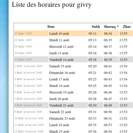
Liste des horaires pour givry
Date
Subh
Shuruq *
Zhur
Lundi 10 août
05:11
06:34
13:55
27 Safar 1448
Mardi 11 août
05:13
06:35
13:55
28 Safar 1448
Mercredi 12 août
05:14
06:37
13:55
29 Safar 1448
Jeudi 13 août
05:16
06:38
13:55
30 Safar 1448
Vendredi 14 août
05:18
06:39
13:55
31 Safar 1448
Samedi 15 août
05:20
06:41
13:54
2 Rabi' al-awwal 1448
Dimanche 16 août
05:21
06:42
13:54
3 Rabi' al-awwal 1448
Lundi 17 août
05:23
06:43
13:54
4 Rabi' al-awwal 1448
Mardi 18 août
05:25
06:45
13:54
5 Rabi' al-awwal 1448
Mercredi 19 août
05:26
06:46
13:53
6 Rabi' al-awwal 1448
Jeudi 20 août
05:28
06:47
13:53
7 Rabi' al-awwal 1448
Vendredi 21 août
05:30
06:49
13:53
8 Rabi' al-awwal 1448
Samedi 22 août
05:31
06:50
13:53
9 Rabi' al-awwal 1448
Dimanche 23 août
05:33
06:51
13:52
10 Rabi' al-awwal 1448
Lundi 24 août
05:35
06:53
13:52
11 Rabi' al-awwal 1448
Mardi 25 août
05:36
06:54
13:52
12 Rabi' al-awwal 1448