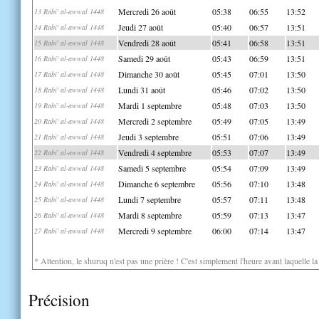
Mercredi 26 août
05:38
06:55
13:52
13 Rabi' al-awwal 1448
Jeudi 27 août
05:40
06:57
13:51
14 Rabi' al-awwal 1448
Vendredi 28 août
05:41
06:58
13:51
15 Rabi' al-awwal 1448
Samedi 29 août
05:43
06:59
13:51
16 Rabi' al-awwal 1448
Dimanche 30 août
05:45
07:01
13:50
17 Rabi' al-awwal 1448
Lundi 31 août
05:46
07:02
13:50
18 Rabi' al-awwal 1448
Mardi 1 septembre
05:48
07:03
13:50
19 Rabi' al-awwal 1448
Mercredi 2 septembre
05:49
07:05
13:49
20 Rabi' al-awwal 1448
Jeudi 3 septembre
05:51
07:06
13:49
21 Rabi' al-awwal 1448
Vendredi 4 septembre
05:53
07:07
13:49
22 Rabi' al-awwal 1448
Samedi 5 septembre
05:54
07:09
13:49
23 Rabi' al-awwal 1448
Dimanche 6 septembre
05:56
07:10
13:48
24 Rabi' al-awwal 1448
Lundi 7 septembre
05:57
07:11
13:48
25 Rabi' al-awwal 1448
Mardi 8 septembre
05:59
07:13
13:47
26 Rabi' al-awwal 1448
Mercredi 9 septembre
06:00
07:14
13:47
27 Rabi' al-awwal 1448
* Attention, le shuruq n'est pas une prière ! C'est simplement l'heure avant laquelle l
Précision