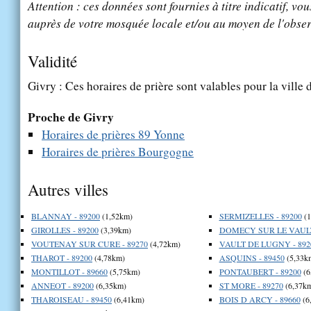
Attention : ces données sont fournies à titre indicatif, vou
auprès de votre mosquée locale et/ou au moyen de l'obser
Validité
Givry : Ces horaires de prière sont valables pour la ville
Proche de Givry
Horaires de prières 89 Yonne
Horaires de prières Bourgogne
Autres villes
BLANNAY - 89200
(1,52km)
SERMIZELLES - 89200
(1
GIROLLES - 89200
(3,39km)
DOMECY SUR LE VAULT 
VOUTENAY SUR CURE - 89270
(4,72km)
VAULT DE LUGNY - 892
THAROT - 89200
(4,78km)
ASQUINS - 89450
(5,33k
MONTILLOT - 89660
(5,75km)
PONTAUBERT - 89200
(6
ANNEOT - 89200
(6,35km)
ST MORE - 89270
(6,37k
THAROISEAU - 89450
(6,41km)
BOIS D ARCY - 89660
(6