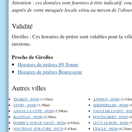
Attention : ces données sont fournies à titre indicatif, vou
auprès de votre mosquée locale et/ou au moyen de l'obser
Validité
Girolles : Ces horaires de prière sont valables pour la vil
environs.
Proche de Girolles
Horaires de prières 89 Yonne
Horaires de prières Bourgogne
Autres villes
THAROT - 89200
(1,51km)
ANNEOT - 89200
(3,31km
GIVRY - 89200
(3,39km)
SERMIZELLES - 89200
(3
ANNAY LA COTE - 89200
(3,59km)
VAULT DE LUGNY - 892
BLANNAY - 89200
(4,28km)
PONTAUBERT - 89200
(4
DOMECY SUR LE VAULT - 89200
(4,91km)
LUCY LE BOIS - 89200
(
VOUTENAY SUR CURE - 89270
(5,41km)
ETAULE - 89200
(6,21km)