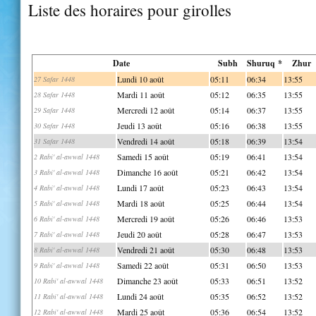
Liste des horaires pour girolles
Date
Subh
Shuruq *
Zhur
Lundi 10 août
05:11
06:34
13:55
27 Safar 1448
Mardi 11 août
05:12
06:35
13:55
28 Safar 1448
Mercredi 12 août
05:14
06:37
13:55
29 Safar 1448
Jeudi 13 août
05:16
06:38
13:55
30 Safar 1448
Vendredi 14 août
05:18
06:39
13:54
31 Safar 1448
Samedi 15 août
05:19
06:41
13:54
2 Rabi' al-awwal 1448
Dimanche 16 août
05:21
06:42
13:54
3 Rabi' al-awwal 1448
Lundi 17 août
05:23
06:43
13:54
4 Rabi' al-awwal 1448
Mardi 18 août
05:25
06:44
13:54
5 Rabi' al-awwal 1448
Mercredi 19 août
05:26
06:46
13:53
6 Rabi' al-awwal 1448
Jeudi 20 août
05:28
06:47
13:53
7 Rabi' al-awwal 1448
Vendredi 21 août
05:30
06:48
13:53
8 Rabi' al-awwal 1448
Samedi 22 août
05:31
06:50
13:53
9 Rabi' al-awwal 1448
Dimanche 23 août
05:33
06:51
13:52
10 Rabi' al-awwal 1448
Lundi 24 août
05:35
06:52
13:52
11 Rabi' al-awwal 1448
Mardi 25 août
05:36
06:54
13:52
12 Rabi' al-awwal 1448