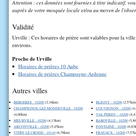
Attention : ces données sont fournies à titre indicatif, vou
auprès de votre mosquée locale et/ou au moyen de l'obser
Validité
Urville : Ces horaires de prière sont valables pour la vill
environs.
Proche de Urville
Horaires de prières 10 Aube
Horaires de prières Champagne-Ardenne
Autres villes
BERGERES - 10200
(2,16km)
BLIGNY - 10200
(2,57km
CHAMPIGNOL LEZ MONDEVILLE - 10200
COUVIGNON - 10200
(4
(4,06km)
VAL PERDU - 10200
(4,4
MEURVILLE - 10200
(4,13km)
BAROVILLE - 10200
(5,8
ARCONVILLE - 10200
(5,45km)
FONTAINE - 10200
(6,83
VITRY LE CROISE - 10110
(6,78km)
FRAVAUX - 10200
(7,57k