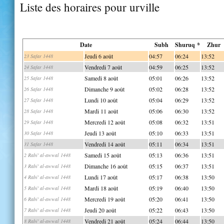
Liste des horaires pour urville
Date
Subh
Shuruq *
Zhur
Jeudi 6 août
04:57
06:24
13:52
23 Safar 1448
Vendredi 7 août
04:59
06:25
13:52
24 Safar 1448
Samedi 8 août
05:01
06:26
13:52
25 Safar 1448
Dimanche 9 août
05:02
06:28
13:52
26 Safar 1448
Lundi 10 août
05:04
06:29
13:52
27 Safar 1448
Mardi 11 août
05:06
06:30
13:52
28 Safar 1448
Mercredi 12 août
05:08
06:32
13:51
29 Safar 1448
Jeudi 13 août
05:10
06:33
13:51
30 Safar 1448
Vendredi 14 août
05:11
06:34
13:51
31 Safar 1448
Samedi 15 août
05:13
06:36
13:51
2 Rabi' al-awwal 1448
Dimanche 16 août
05:15
06:37
13:51
3 Rabi' al-awwal 1448
Lundi 17 août
05:17
06:38
13:50
4 Rabi' al-awwal 1448
Mardi 18 août
05:19
06:40
13:50
5 Rabi' al-awwal 1448
Mercredi 19 août
05:20
06:41
13:50
6 Rabi' al-awwal 1448
Jeudi 20 août
05:22
06:43
13:50
7 Rabi' al-awwal 1448
Vendredi 21 août
05:24
06:44
13:50
8 Rabi' al-awwal 1448