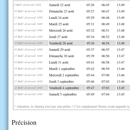
Samedi 22 août
05:26
06:45
13:49
9 Rabi' al-awwal 1448
Dimanche 23 août
05:27
06:47
13:49
10 Rabi' al-awwal 1448
Lundi 24 août
05:29
06:48
13:49
11 Rabi' al-awwal 1448
Mardi 25 août
05:31
06:49
13:48
12 Rabi' al-awwal 1448
Mercredi 26 août
05:32
06:51
13:48
13 Rabi' al-awwal 1448
Jeudi 27 août
05:34
06:52
13:48
14 Rabi' al-awwal 1448
Vendredi 28 août
05:36
06:54
13:48
15 Rabi' al-awwal 1448
Samedi 29 août
05:37
06:55
13:47
16 Rabi' al-awwal 1448
Dimanche 30 août
05:39
06:56
13:47
17 Rabi' al-awwal 1448
Lundi 31 août
05:41
06:58
13:47
18 Rabi' al-awwal 1448
Mardi 1 septembre
05:42
06:59
13:46
19 Rabi' al-awwal 1448
Mercredi 2 septembre
05:44
07:00
13:46
20 Rabi' al-awwal 1448
Jeudi 3 septembre
05:46
07:02
13:46
21 Rabi' al-awwal 1448
Vendredi 4 septembre
05:47
07:03
13:45
22 Rabi' al-awwal 1448
Samedi 5 septembre
05:49
07:04
13:45
23 Rabi' al-awwal 1448
* Attention, le shuruq n'est pas une prière ! C'est simplement l'heure avant laquelle l
Précision