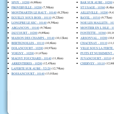
SPOY - 10200
(6,88km)
BAR SUR AUBE - 10200
(
PROVERVILLE - 10200
(7,58km)
ST USAGE - 10360
(8,4km
MONTMARTIN LE HAUT - 10140
(8,25km)
AILLEVILLE - 10200
(9,4
EGUILLY SOUS BOIS - 10110
(9,22km)
BAYEL - 10310
(9,77km)
LONGPRE LE SEC - 10140
(9,59km)
NOE LES MALLETS - 10
ARGANCON - 10140
(9,78km)
MONTIER EN L ISLE - 1
JAUCOURT - 10200
(9,89km)
FONTETTE - 10360
(10,1
MAISON DES CHAMPS - 10140
(10,12km)
ARSONVAL - 10200
(10,
BERTIGNOLLES - 10110
(10,8km)
CHACENAY - 10110
(11,
DOLANCOURT - 10200
(10,97km)
VILLE SOUS LA FERTE -
VOIGNY - 10200
(11,67km)
PUITS ET NUISEMENT -
MAGNY FOUCHARD - 10140
(11,8km)
JUVANCOURT - 10310
(
ARRENTIERES - 10200
(12,45km)
CHERVEY - 10110
(12,86
LAFERTE SUR AUBE - 52120
(12,79km)
BOSSANCOURT - 10140
(13,01km)