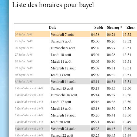
Liste des horaires pour bayel
Date
Subh
Shuruq *
Zhur
Vendredi 7 août
04:58
06:24
13:52
24 Safar 1448
Samedi 8 août
05:00
06:26
13:52
25 Safar 1448
Dimanche 9 août
05:02
06:27
13:51
26 Safar 1448
Lundi 10 août
05:04
06:28
13:51
27 Safar 1448
Mardi 11 août
05:05
06:30
13:51
28 Safar 1448
Mercredi 12 août
05:07
06:31
13:51
29 Safar 1448
Jeudi 13 août
05:09
06:32
13:51
30 Safar 1448
Vendredi 14 août
05:11
06:34
13:51
31 Safar 1448
Samedi 15 août
05:13
06:35
13:50
2 Rabi' al-awwal 1448
Dimanche 16 août
05:14
06:37
13:50
3 Rabi' al-awwal 1448
Lundi 17 août
05:16
06:38
13:50
4 Rabi' al-awwal 1448
Mardi 18 août
05:18
06:39
13:50
5 Rabi' al-awwal 1448
Mercredi 19 août
05:20
06:41
13:50
6 Rabi' al-awwal 1448
Jeudi 20 août
05:21
06:42
13:49
7 Rabi' al-awwal 1448
Vendredi 21 août
05:23
06:43
13:49
8 Rabi' al-awwal 1448
Samedi 22 août
05:25
06:45
13:49
9 Rabi' al-awwal 1448