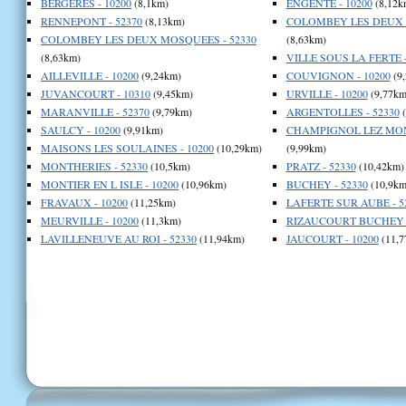
BERGERES - 10200
(8,1km)
ENGENTE - 10200
(8,12k
RENNEPONT - 52370
(8,13km)
COLOMBEY LES DEUX E
COLOMBEY LES DEUX MOSQUEES - 52330
(8,63km)
(8,63km)
VILLE SOUS LA FERTE -
AILLEVILLE - 10200
(9,24km)
COUVIGNON - 10200
(9
JUVANCOURT - 10310
(9,45km)
URVILLE - 10200
(9,77km
MARANVILLE - 52370
(9,79km)
ARGENTOLLES - 52330
(
SAULCY - 10200
(9,91km)
CHAMPIGNOL LEZ MOND
MAISONS LES SOULAINES - 10200
(10,29km)
(9,99km)
MONTHERIES - 52330
(10,5km)
PRATZ - 52330
(10,42km)
MONTIER EN L ISLE - 10200
(10,96km)
BUCHEY - 52330
(10,9km
FRAVAUX - 10200
(11,25km)
LAFERTE SUR AUBE - 5
MEURVILLE - 10200
(11,3km)
RIZAUCOURT BUCHEY -
LAVILLENEUVE AU ROI - 52330
(11,94km)
JAUCOURT - 10200
(11,7