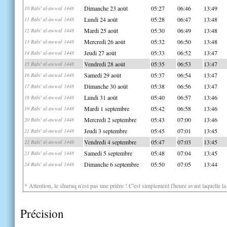
Dimanche 23 août
05:27
06:46
13:49
10 Rabi' al-awwal 1448
Lundi 24 août
05:28
06:47
13:48
11 Rabi' al-awwal 1448
Mardi 25 août
05:30
06:49
13:48
12 Rabi' al-awwal 1448
Mercredi 26 août
05:32
06:50
13:48
13 Rabi' al-awwal 1448
Jeudi 27 août
05:33
06:52
13:47
14 Rabi' al-awwal 1448
Vendredi 28 août
05:35
06:53
13:47
15 Rabi' al-awwal 1448
Samedi 29 août
05:37
06:54
13:47
16 Rabi' al-awwal 1448
Dimanche 30 août
05:38
06:56
13:47
17 Rabi' al-awwal 1448
Lundi 31 août
05:40
06:57
13:46
18 Rabi' al-awwal 1448
Mardi 1 septembre
05:42
06:58
13:46
19 Rabi' al-awwal 1448
Mercredi 2 septembre
05:43
07:00
13:46
20 Rabi' al-awwal 1448
Jeudi 3 septembre
05:45
07:01
13:45
21 Rabi' al-awwal 1448
Vendredi 4 septembre
05:47
07:03
13:45
22 Rabi' al-awwal 1448
Samedi 5 septembre
05:48
07:04
13:45
23 Rabi' al-awwal 1448
Dimanche 6 septembre
05:50
07:05
13:44
24 Rabi' al-awwal 1448
* Attention, le shuruq n'est pas une prière ! C'est simplement l'heure avant laquelle l
Précision