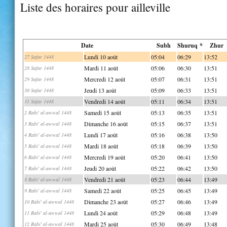
Liste des horaires pour ailleville
Date
Subh
Shuruq *
Zhur
Lundi 10 août
05:04
06:29
13:52
27 Safar 1448
Mardi 11 août
05:06
06:30
13:51
28 Safar 1448
Mercredi 12 août
05:07
06:31
13:51
29 Safar 1448
Jeudi 13 août
05:09
06:33
13:51
30 Safar 1448
Vendredi 14 août
05:11
06:34
13:51
31 Safar 1448
Samedi 15 août
05:13
06:35
13:51
2 Rabi' al-awwal 1448
Dimanche 16 août
05:15
06:37
13:51
3 Rabi' al-awwal 1448
Lundi 17 août
05:16
06:38
13:50
4 Rabi' al-awwal 1448
Mardi 18 août
05:18
06:39
13:50
5 Rabi' al-awwal 1448
Mercredi 19 août
05:20
06:41
13:50
6 Rabi' al-awwal 1448
Jeudi 20 août
05:22
06:42
13:50
7 Rabi' al-awwal 1448
Vendredi 21 août
05:23
06:44
13:49
8 Rabi' al-awwal 1448
Samedi 22 août
05:25
06:45
13:49
9 Rabi' al-awwal 1448
Dimanche 23 août
05:27
06:46
13:49
10 Rabi' al-awwal 1448
Lundi 24 août
05:29
06:48
13:49
11 Rabi' al-awwal 1448
Mardi 25 août
05:30
06:49
13:48
12 Rabi' al-awwal 1448