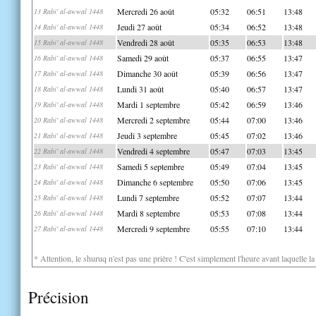
Mercredi 26 août
05:32
06:51
13:48
13 Rabi' al-awwal 1448
Jeudi 27 août
05:34
06:52
13:48
14 Rabi' al-awwal 1448
Vendredi 28 août
05:35
06:53
13:48
15 Rabi' al-awwal 1448
Samedi 29 août
05:37
06:55
13:47
16 Rabi' al-awwal 1448
Dimanche 30 août
05:39
06:56
13:47
17 Rabi' al-awwal 1448
Lundi 31 août
05:40
06:57
13:47
18 Rabi' al-awwal 1448
Mardi 1 septembre
05:42
06:59
13:46
19 Rabi' al-awwal 1448
Mercredi 2 septembre
05:44
07:00
13:46
20 Rabi' al-awwal 1448
Jeudi 3 septembre
05:45
07:02
13:46
21 Rabi' al-awwal 1448
Vendredi 4 septembre
05:47
07:03
13:45
22 Rabi' al-awwal 1448
Samedi 5 septembre
05:49
07:04
13:45
23 Rabi' al-awwal 1448
Dimanche 6 septembre
05:50
07:06
13:45
24 Rabi' al-awwal 1448
Lundi 7 septembre
05:52
07:07
13:44
25 Rabi' al-awwal 1448
Mardi 8 septembre
05:53
07:08
13:44
26 Rabi' al-awwal 1448
Mercredi 9 septembre
05:55
07:10
13:44
27 Rabi' al-awwal 1448
* Attention, le shuruq n'est pas une prière ! C'est simplement l'heure avant laquelle l
Précision