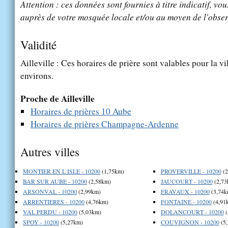
Attention : ces données sont fournies à titre indicatif, vou
auprès de votre mosquée locale et/ou au moyen de l'obser
Validité
Ailleville : Ces horaires de prière sont valables pour la vi
environs.
Proche de Ailleville
Horaires de prières 10 Aube
Horaires de prières Champagne-Ardenne
Autres villes
MONTIER EN L ISLE - 10200
(1,75km)
PROVERVILLE - 10200
(2
BAR SUR AUBE - 10200
(2,58km)
JAUCOURT - 10200
(2,73
ARSONVAL - 10200
(2,99km)
FRAVAUX - 10200
(3,74k
ARRENTIERES - 10200
(4,76km)
FONTAINE - 10200
(4,91
VAL PERDU - 10200
(5,03km)
DOLANCOURT - 10200
(
SPOY - 10200
(5,27km)
COUVIGNON - 10200
(5