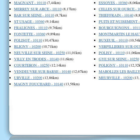
MAGNANT - 10110
(7,44km)
ESSOYES - 10360
(8,06k
MERREY SUR ARCE - 10110
(8,17km)
CELLES SUR OURCE - 1
BAR SUR SEINE - 10110
(8,7km)
THIEFFRAIN - 10140
(8,
ST USAGE - 10360
(9,14km)
PUITS ET NUISEMENT -
FRALIGNES - 10110
(9,76km)
BOURGUIGNONS - 1011
FONTETTE - 10360
(9,89km)
MONTMARTIN LE HAUT 
POLISOT - 10110
(10,47km)
BUXEUIL - 10110
(10,54
BLIGNY - 10200
(10,71km)
VERPILLIERES SUR OUR
NEUVILLE SUR SEINE - 10250
(11,01km)
POLISY - 10110
(11,06km
VILLY EN TRODES - 10140
(11,6km)
GYE SUR SEINE - 10250
COURTERON - 10250
(12,14km)
POLIGNY - 10110
(12,32
VENDEUVRE SUR BARSE - 10140
(12,67km)
MAROLLES LES BAILLY 
URVILLE - 10200
(12,86km)
MEURVILLE - 10200
(13,
MAGNY FOUCHARD - 10140
(13,58km)