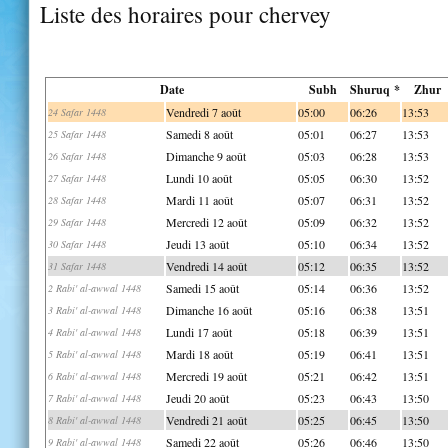
Liste des horaires pour chervey
Date
Subh
Shuruq *
Zhur
Vendredi 7 août
05:00
06:26
13:53
24 Safar 1448
Samedi 8 août
05:01
06:27
13:53
25 Safar 1448
Dimanche 9 août
05:03
06:28
13:53
26 Safar 1448
Lundi 10 août
05:05
06:30
13:52
27 Safar 1448
Mardi 11 août
05:07
06:31
13:52
28 Safar 1448
Mercredi 12 août
05:09
06:32
13:52
29 Safar 1448
Jeudi 13 août
05:10
06:34
13:52
30 Safar 1448
Vendredi 14 août
05:12
06:35
13:52
31 Safar 1448
Samedi 15 août
05:14
06:36
13:52
2 Rabi' al-awwal 1448
Dimanche 16 août
05:16
06:38
13:51
3 Rabi' al-awwal 1448
Lundi 17 août
05:18
06:39
13:51
4 Rabi' al-awwal 1448
Mardi 18 août
05:19
06:41
13:51
5 Rabi' al-awwal 1448
Mercredi 19 août
05:21
06:42
13:51
6 Rabi' al-awwal 1448
Jeudi 20 août
05:23
06:43
13:50
7 Rabi' al-awwal 1448
Vendredi 21 août
05:25
06:45
13:50
8 Rabi' al-awwal 1448
Samedi 22 août
05:26
06:46
13:50
9 Rabi' al-awwal 1448