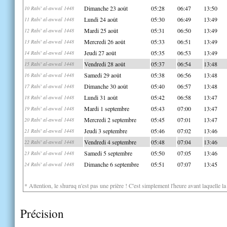
Dimanche 23 août
05:28
06:47
13:50
10 Rabi' al-awwal 1448
Lundi 24 août
05:30
06:49
13:49
11 Rabi' al-awwal 1448
Mardi 25 août
05:31
06:50
13:49
12 Rabi' al-awwal 1448
Mercredi 26 août
05:33
06:51
13:49
13 Rabi' al-awwal 1448
Jeudi 27 août
05:35
06:53
13:49
14 Rabi' al-awwal 1448
Vendredi 28 août
05:37
06:54
13:48
15 Rabi' al-awwal 1448
Samedi 29 août
05:38
06:56
13:48
16 Rabi' al-awwal 1448
Dimanche 30 août
05:40
06:57
13:48
17 Rabi' al-awwal 1448
Lundi 31 août
05:42
06:58
13:47
18 Rabi' al-awwal 1448
Mardi 1 septembre
05:43
07:00
13:47
19 Rabi' al-awwal 1448
Mercredi 2 septembre
05:45
07:01
13:47
20 Rabi' al-awwal 1448
Jeudi 3 septembre
05:46
07:02
13:46
21 Rabi' al-awwal 1448
Vendredi 4 septembre
05:48
07:04
13:46
22 Rabi' al-awwal 1448
Samedi 5 septembre
05:50
07:05
13:46
23 Rabi' al-awwal 1448
Dimanche 6 septembre
05:51
07:07
13:45
24 Rabi' al-awwal 1448
* Attention, le shuruq n'est pas une prière ! C'est simplement l'heure avant laquelle l
Précision