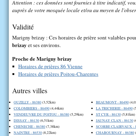
Attention : ces données sont fournies à titre indicatif, vou
auprès de votre mosquée locale et/ou au moyen de l'obser
Validité
Marigny brizay : Ces horaires de prière sont valables pour
brizay
et ses environs.
Proche de Marigny brizay
Horaires de prières 86 Vienne
Horaires de prières Poitou-Charentes
Autres villes
OUZILLY - 86380
(3,52km)
BEAUMONT - 86490
(4,0
COLOMBIERS - 86490
(4,44km)
LA TRICHERIE - 86490
(
VENDEUVRE DU POITOU - 86380
(5,29km)
ST CYR - 86130
(5,81km)
DISSAY - 86130
(6,51km)
JAUNAY CLAN - 86130
(
CHENECHE - 86380
(7,38km)
SCORBE CLAIRVAUX - 
NAINTRE - 86530
(8,22km)
CHABOURNAY - 86380
(