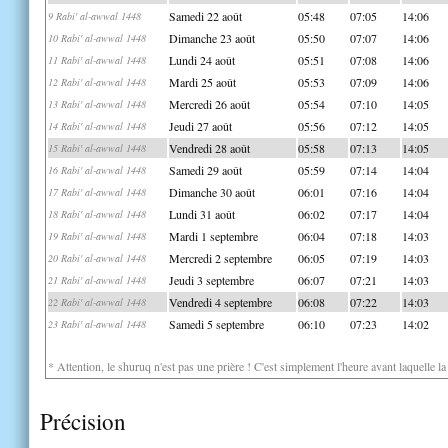
Samedi 22 août
05:48
07:05
14:06
9 Rabi' al-awwal 1448
Dimanche 23 août
05:50
07:07
14:06
10 Rabi' al-awwal 1448
Lundi 24 août
05:51
07:08
14:06
11 Rabi' al-awwal 1448
Mardi 25 août
05:53
07:09
14:06
12 Rabi' al-awwal 1448
Mercredi 26 août
05:54
07:10
14:05
13 Rabi' al-awwal 1448
Jeudi 27 août
05:56
07:12
14:05
14 Rabi' al-awwal 1448
Vendredi 28 août
05:58
07:13
14:05
15 Rabi' al-awwal 1448
Samedi 29 août
05:59
07:14
14:04
16 Rabi' al-awwal 1448
Dimanche 30 août
06:01
07:16
14:04
17 Rabi' al-awwal 1448
Lundi 31 août
06:02
07:17
14:04
18 Rabi' al-awwal 1448
Mardi 1 septembre
06:04
07:18
14:03
19 Rabi' al-awwal 1448
Mercredi 2 septembre
06:05
07:19
14:03
20 Rabi' al-awwal 1448
Jeudi 3 septembre
06:07
07:21
14:03
21 Rabi' al-awwal 1448
Vendredi 4 septembre
06:08
07:22
14:03
22 Rabi' al-awwal 1448
Samedi 5 septembre
06:10
07:23
14:02
23 Rabi' al-awwal 1448
* Attention, le shuruq n'est pas une prière ! C'est simplement l'heure avant laquelle l
Précision