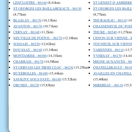
LENCLOITRE - 86140
(8,41km)
ST GENEST D AMBIERE 
ST GEORGES LES BAILLARGEAUX - 86130
ST GEORGES LES BAILL
(8,77km)
(8,77km)
BLASLAY - 86170
(10,13km)
THURAGEAU - 86110
(10
AVANTON - 86170
(10,71km)
CHASSENEUIL DU POITO
CERNAY - 86140
(11,2km)
THURE - 86540
(11,27km
NEUVILLE DE POITOU - 86170
(12,18km)
CENON SUR VIENNE - 8
SOSSAIS - 86230
(12,62km)
VOUNEUIL SUR VIENNE 
DOUSSAY - 86140
(13,34km)
VARENNES - 86110
(13,
MONTAMISE - 86360
(14,31km)
YVERSAY - 86170
(14,44
CHARRAIS - 86170
(14,58km)
MIGNE AUXANCES - 86
ST GERVAIS LES TROIS CLOC - 86230
(15,25km)
CHATELLERAULT - 8610
BUXEROLLES - 86180
(15,44km)
AVAILLES EN CHATELLE
SAVIGNY SOUS FAYE - 86140
(15,52km)
(15,46km)
ORCHES - 86230
(15,83km)
MIREBEAU - 86110
(15,5