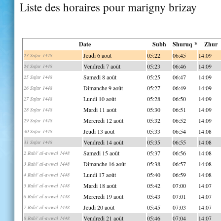
Liste des horaires pour marigny brizay
Date
Subh
Shuruq *
Zhur
Jeudi 6 août
05:22
06:45
14:09
23 Safar 1448
Vendredi 7 août
05:23
06:46
14:09
24 Safar 1448
Samedi 8 août
05:25
06:47
14:09
25 Safar 1448
Dimanche 9 août
05:27
06:49
14:09
26 Safar 1448
Lundi 10 août
05:28
06:50
14:09
27 Safar 1448
Mardi 11 août
05:30
06:51
14:09
28 Safar 1448
Mercredi 12 août
05:32
06:52
14:09
29 Safar 1448
Jeudi 13 août
05:33
06:54
14:08
30 Safar 1448
Vendredi 14 août
05:35
06:55
14:08
31 Safar 1448
Samedi 15 août
05:37
06:56
14:08
2 Rabi' al-awwal 1448
Dimanche 16 août
05:38
06:57
14:08
3 Rabi' al-awwal 1448
Lundi 17 août
05:40
06:59
14:08
4 Rabi' al-awwal 1448
Mardi 18 août
05:42
07:00
14:07
5 Rabi' al-awwal 1448
Mercredi 19 août
05:43
07:01
14:07
6 Rabi' al-awwal 1448
Jeudi 20 août
05:45
07:03
14:07
7 Rabi' al-awwal 1448
Vendredi 21 août
05:46
07:04
14:07
8 Rabi' al-awwal 1448