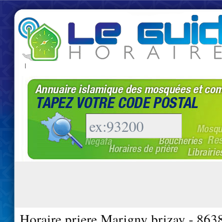
|
Horaire priere Marigny brizay - 863