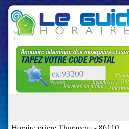
|
Horaire priere Thurageau - 86110