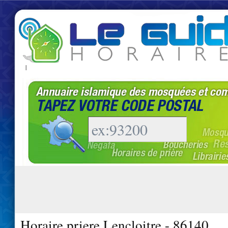
|
Horaire priere Lencloitre - 86140