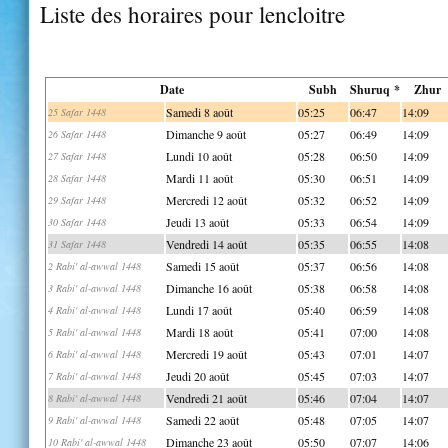
Liste des horaires pour lencloitre
Date
Subh
Shuruq *
Zhur
Samedi 8 août
05:25
06:47
14:09
25 Safar 1448
Dimanche 9 août
05:27
06:49
14:09
26 Safar 1448
Lundi 10 août
05:28
06:50
14:09
27 Safar 1448
Mardi 11 août
05:30
06:51
14:09
28 Safar 1448
Mercredi 12 août
05:32
06:52
14:09
29 Safar 1448
Jeudi 13 août
05:33
06:54
14:09
30 Safar 1448
Vendredi 14 août
05:35
06:55
14:08
31 Safar 1448
Samedi 15 août
05:37
06:56
14:08
2 Rabi' al-awwal 1448
Dimanche 16 août
05:38
06:58
14:08
3 Rabi' al-awwal 1448
Lundi 17 août
05:40
06:59
14:08
4 Rabi' al-awwal 1448
Mardi 18 août
05:41
07:00
14:08
5 Rabi' al-awwal 1448
Mercredi 19 août
05:43
07:01
14:07
6 Rabi' al-awwal 1448
Jeudi 20 août
05:45
07:03
14:07
7 Rabi' al-awwal 1448
Vendredi 21 août
05:46
07:04
14:07
8 Rabi' al-awwal 1448
Samedi 22 août
05:48
07:05
14:07
9 Rabi' al-awwal 1448
Dimanche 23 août
05:50
07:07
14:06
10 Rabi' al-awwal 1448