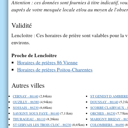
Attention : ces données sont fournies à titre indicatif, vou
auprès de votre mosquée locale et/ou au moyen de l'obser
Validité
Lencloitre : Ces horaires de prière sont valables pour la v
environs.
Proche de Lencloitre
Horaires de prières 86 Vienne
Horaires de prières Poitou-Charentes
Autres villes
CERNAY - 86140
(2,84km)
ST GENEST D AMBIERE 
OUZILLY - 86380
(4,94km)
DOUSSAY - 86140
(5,21
SOSSAIS - 86230
(6,68km)
SCORBE CLAIRVAUX - 
SAVIGNY SOUS FAYE - 86140
(7,11km)
ORCHES - 86230
(7,73km
THURAGEAU - 86110
(8,26km)
MARIGNY BRIZAY - 86
ST GERVAIS LES TROIS CLOC - 86230
(8,65km)
COLOMBIERS - 86490
(8