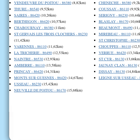
VENDEUVRE DU POITOU - 86380
(8,82km)
CHENECHE - 86380
(9,2
THURE - 86540
(9,52km)
COUSSAY - 86110
(9,92k
SAIRES - 86420
(10,26km)
SERIGNY - 86230
(10,44
BERTHEGON - 86420
(10,57km)
BLASLAY - 86170
(10,66
CHABOURNAY - 86380
(11km)
BEAUMONT - 86490
(11,
ST GERVAIS LES TROIS CLOCHERS - 86230
MIREBEAU - 86110
(11,6
(11,42km)
ST CHRISTOPHE - 86230
VARENNES - 86110
(11,62km)
CHOUPPES - 86110
(12,5
LA TRICHERIE - 86490
(12,53km)
VERRUE - 86420
(13,34k
NAINTRE - 86530
(12,93km)
ST CYR - 86130
(13,66km
AMBERRE - 86110
(13,58km)
JAUNAY CLAN - 86130
(
PRINCAY - 86420
(14,31km)
DISSAY - 86130
(14,84km
MONTS SUR GUESNES - 86420
(14,67km)
LEIGNE SUR USSEAU - 
USSEAU - 86230
(15,42km)
NEUVILLE DE POITOU - 86170
(15,68km)