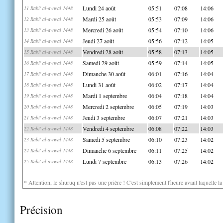
Lundi 24 août
05:51
07:08
14:06
11 Rabi' al-awwal 1448
Mardi 25 août
05:53
07:09
14:06
12 Rabi' al-awwal 1448
Mercredi 26 août
05:54
07:10
14:06
13 Rabi' al-awwal 1448
Jeudi 27 août
05:56
07:12
14:05
14 Rabi' al-awwal 1448
Vendredi 28 août
05:58
07:13
14:05
15 Rabi' al-awwal 1448
Samedi 29 août
05:59
07:14
14:05
16 Rabi' al-awwal 1448
Dimanche 30 août
06:01
07:16
14:04
17 Rabi' al-awwal 1448
Lundi 31 août
06:02
07:17
14:04
18 Rabi' al-awwal 1448
Mardi 1 septembre
06:04
07:18
14:04
19 Rabi' al-awwal 1448
Mercredi 2 septembre
06:05
07:19
14:03
20 Rabi' al-awwal 1448
Jeudi 3 septembre
06:07
07:21
14:03
21 Rabi' al-awwal 1448
Vendredi 4 septembre
06:08
07:22
14:03
22 Rabi' al-awwal 1448
Samedi 5 septembre
06:10
07:23
14:02
23 Rabi' al-awwal 1448
Dimanche 6 septembre
06:11
07:25
14:02
24 Rabi' al-awwal 1448
Lundi 7 septembre
06:13
07:26
14:02
25 Rabi' al-awwal 1448
* Attention, le shuruq n'est pas une prière ! C'est simplement l'heure avant laquelle l
Précision