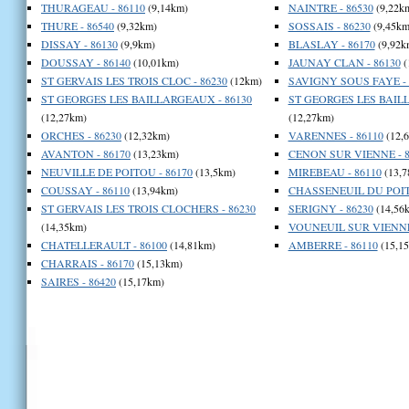
THURAGEAU - 86110
(9,14km)
NAINTRE - 86530
(9,22k
THURE - 86540
(9,32km)
SOSSAIS - 86230
(9,45km
DISSAY - 86130
(9,9km)
BLASLAY - 86170
(9,92k
DOUSSAY - 86140
(10,01km)
JAUNAY CLAN - 86130
(
ST GERVAIS LES TROIS CLOC - 86230
(12km)
SAVIGNY SOUS FAYE - 
ST GEORGES LES BAILLARGEAUX - 86130
ST GEORGES LES BAILL
(12,27km)
(12,27km)
ORCHES - 86230
(12,32km)
VARENNES - 86110
(12,
AVANTON - 86170
(13,23km)
CENON SUR VIENNE - 8
NEUVILLE DE POITOU - 86170
(13,5km)
MIREBEAU - 86110
(13,7
COUSSAY - 86110
(13,94km)
CHASSENEUIL DU POITO
ST GERVAIS LES TROIS CLOCHERS - 86230
SERIGNY - 86230
(14,56
(14,35km)
VOUNEUIL SUR VIENNE 
CHATELLERAULT - 86100
(14,81km)
AMBERRE - 86110
(15,1
CHARRAIS - 86170
(15,13km)
SAIRES - 86420
(15,17km)