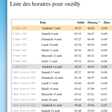
Liste des horaires pour ouzilly
Date
Subh
Shuruq *
Zhur
Vendredi 7 août
05:23
06:46
14:09
24 Safar 1448
Samedi 8 août
05:25
06:47
14:09
25 Safar 1448
Dimanche 9 août
05:27
06:49
14:09
26 Safar 1448
Lundi 10 août
05:28
06:50
14:09
27 Safar 1448
Mardi 11 août
05:30
06:51
14:09
28 Safar 1448
Mercredi 12 août
05:32
06:52
14:09
29 Safar 1448
Jeudi 13 août
05:33
06:54
14:08
30 Safar 1448
Vendredi 14 août
05:35
06:55
14:08
31 Safar 1448
Samedi 15 août
05:37
06:56
14:08
2 Rabi' al-awwal 1448
Dimanche 16 août
05:38
06:57
14:08
3 Rabi' al-awwal 1448
Lundi 17 août
05:40
06:59
14:08
4 Rabi' al-awwal 1448
Mardi 18 août
05:42
07:00
14:07
5 Rabi' al-awwal 1448
Mercredi 19 août
05:43
07:01
14:07
6 Rabi' al-awwal 1448
Jeudi 20 août
05:45
07:03
14:07
7 Rabi' al-awwal 1448
Vendredi 21 août
05:46
07:04
14:07
8 Rabi' al-awwal 1448
Samedi 22 août
05:48
07:05
14:06
9 Rabi' al-awwal 1448