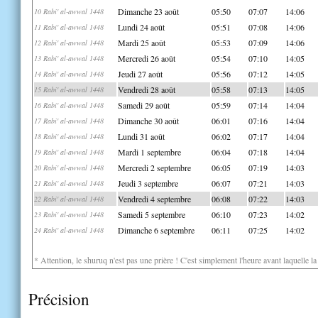
Dimanche 23 août
05:50
07:07
14:06
10 Rabi' al-awwal 1448
Lundi 24 août
05:51
07:08
14:06
11 Rabi' al-awwal 1448
Mardi 25 août
05:53
07:09
14:06
12 Rabi' al-awwal 1448
Mercredi 26 août
05:54
07:10
14:05
13 Rabi' al-awwal 1448
Jeudi 27 août
05:56
07:12
14:05
14 Rabi' al-awwal 1448
Vendredi 28 août
05:58
07:13
14:05
15 Rabi' al-awwal 1448
Samedi 29 août
05:59
07:14
14:04
16 Rabi' al-awwal 1448
Dimanche 30 août
06:01
07:16
14:04
17 Rabi' al-awwal 1448
Lundi 31 août
06:02
07:17
14:04
18 Rabi' al-awwal 1448
Mardi 1 septembre
06:04
07:18
14:04
19 Rabi' al-awwal 1448
Mercredi 2 septembre
06:05
07:19
14:03
20 Rabi' al-awwal 1448
Jeudi 3 septembre
06:07
07:21
14:03
21 Rabi' al-awwal 1448
Vendredi 4 septembre
06:08
07:22
14:03
22 Rabi' al-awwal 1448
Samedi 5 septembre
06:10
07:23
14:02
23 Rabi' al-awwal 1448
Dimanche 6 septembre
06:11
07:25
14:02
24 Rabi' al-awwal 1448
* Attention, le shuruq n'est pas une prière ! C'est simplement l'heure avant laquelle l
Précision