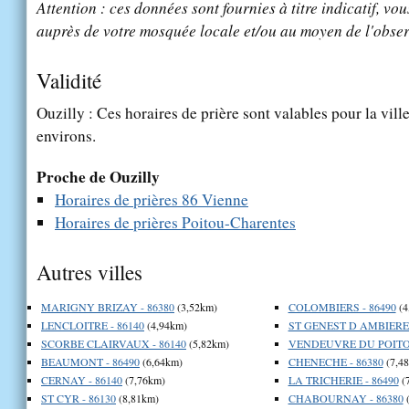
Attention : ces données sont fournies à titre indicatif, vou
auprès de votre mosquée locale et/ou au moyen de l'obser
Validité
Ouzilly : Ces horaires de prière sont valables pour la vill
environs.
Proche de Ouzilly
Horaires de prières 86 Vienne
Horaires de prières Poitou-Charentes
Autres villes
MARIGNY BRIZAY - 86380
(3,52km)
COLOMBIERS - 86490
(4
LENCLOITRE - 86140
(4,94km)
ST GENEST D AMBIERE 
SCORBE CLAIRVAUX - 86140
(5,82km)
VENDEUVRE DU POITOU
BEAUMONT - 86490
(6,64km)
CHENECHE - 86380
(7,4
CERNAY - 86140
(7,76km)
LA TRICHERIE - 86490
(
ST CYR - 86130
(8,81km)
CHABOURNAY - 86380
(