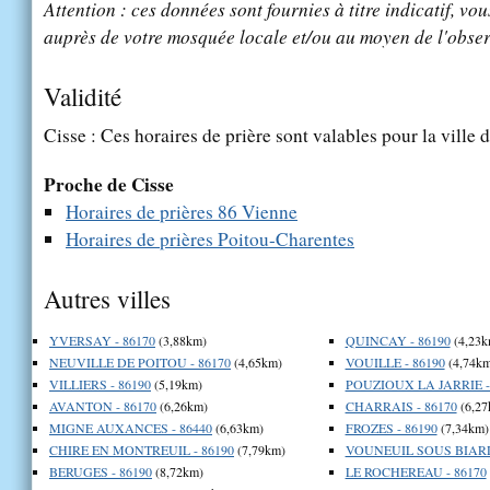
Attention : ces données sont fournies à titre indicatif, vou
auprès de votre mosquée locale et/ou au moyen de l'obser
Validité
Cisse : Ces horaires de prière sont valables pour la ville 
Proche de Cisse
Horaires de prières 86 Vienne
Horaires de prières Poitou-Charentes
Autres villes
YVERSAY - 86170
(3,88km)
QUINCAY - 86190
(4,23k
NEUVILLE DE POITOU - 86170
(4,65km)
VOUILLE - 86190
(4,74km
VILLIERS - 86190
(5,19km)
POUZIOUX LA JARRIE -
AVANTON - 86170
(6,26km)
CHARRAIS - 86170
(6,27
MIGNE AUXANCES - 86440
(6,63km)
FROZES - 86190
(7,34km)
CHIRE EN MONTREUIL - 86190
(7,79km)
VOUNEUIL SOUS BIARD 
BERUGES - 86190
(8,72km)
LE ROCHEREAU - 86170