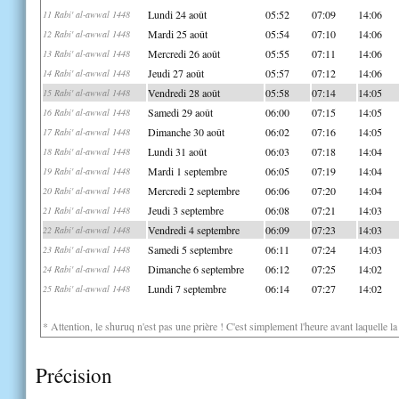
Lundi 24 août
05:52
07:09
14:06
11 Rabi' al-awwal 1448
Mardi 25 août
05:54
07:10
14:06
12 Rabi' al-awwal 1448
Mercredi 26 août
05:55
07:11
14:06
13 Rabi' al-awwal 1448
Jeudi 27 août
05:57
07:12
14:06
14 Rabi' al-awwal 1448
Vendredi 28 août
05:58
07:14
14:05
15 Rabi' al-awwal 1448
Samedi 29 août
06:00
07:15
14:05
16 Rabi' al-awwal 1448
Dimanche 30 août
06:02
07:16
14:05
17 Rabi' al-awwal 1448
Lundi 31 août
06:03
07:18
14:04
18 Rabi' al-awwal 1448
Mardi 1 septembre
06:05
07:19
14:04
19 Rabi' al-awwal 1448
Mercredi 2 septembre
06:06
07:20
14:04
20 Rabi' al-awwal 1448
Jeudi 3 septembre
06:08
07:21
14:03
21 Rabi' al-awwal 1448
Vendredi 4 septembre
06:09
07:23
14:03
22 Rabi' al-awwal 1448
Samedi 5 septembre
06:11
07:24
14:03
23 Rabi' al-awwal 1448
Dimanche 6 septembre
06:12
07:25
14:02
24 Rabi' al-awwal 1448
Lundi 7 septembre
06:14
07:27
14:02
25 Rabi' al-awwal 1448
* Attention, le shuruq n'est pas une prière ! C'est simplement l'heure avant laquelle l
Précision