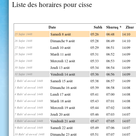
Liste des horaires pour cisse
Date
Subh
Shuruq *
Zhur
Samedi 8 août
05:26
06:48
14:10
25 Safar 1448
Dimanche 9 août
05:28
06:49
14:10
26 Safar 1448
Lundi 10 août
05:29
06:51
14:09
27 Safar 1448
Mardi 11 août
05:31
06:52
14:09
28 Safar 1448
Mercredi 12 août
05:33
06:53
14:09
29 Safar 1448
Jeudi 13 août
05:34
06:54
14:09
30 Safar 1448
Vendredi 14 août
05:36
06:56
14:09
31 Safar 1448
Samedi 15 août
05:38
06:57
14:09
2 Rabi' al-awwal 1448
Dimanche 16 août
05:39
06:58
14:08
3 Rabi' al-awwal 1448
Lundi 17 août
05:41
07:00
14:08
4 Rabi' al-awwal 1448
Mardi 18 août
05:43
07:01
14:08
5 Rabi' al-awwal 1448
Mercredi 19 août
05:44
07:02
14:08
6 Rabi' al-awwal 1448
Jeudi 20 août
05:46
07:03
14:07
7 Rabi' al-awwal 1448
Vendredi 21 août
05:47
07:05
14:07
8 Rabi' al-awwal 1448
Samedi 22 août
05:49
07:06
14:07
9 Rabi' al-awwal 1448
Dimanche 23 août
05:51
07:07
14:07
10 Rabi' al-awwal 1448