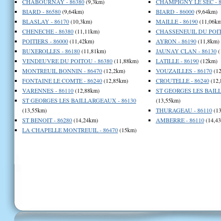
CHABOURNAY - 86380
(9,3km)
CHAMPIGNY LE SEC - 8
BIARD - 86580
(9,64km)
BIARD - 86000
(9,64km)
BLASLAY - 86170
(10,3km)
MAILLE - 86190
(11,06km
CHENECHE - 86380
(11,11km)
CHASSENEUIL DU POITO
POITIERS - 86000
(11,42km)
AYRON - 86190
(11,8km)
BUXEROLLES - 86180
(11,81km)
JAUNAY CLAN - 86130
(
VENDEUVRE DU POITOU - 86380
(11,88km)
LATILLE - 86190
(12km)
MONTREUIL BONNIN - 86470
(12,2km)
VOUZAILLES - 86170
(12
FONTAINE LE COMTE - 86240
(12,85km)
CROUTELLE - 86240
(12,
VARENNES - 86110
(12,88km)
ST GEORGES LES BAILL
ST GEORGES LES BAILLARGEAUX - 86130
(13,55km)
(13,55km)
THURAGEAU - 86110
(13
ST BENOIT - 86280
(14,24km)
AMBERRE - 86110
(14,4
LA CHAPELLE MONTREUIL - 86470
(15km)