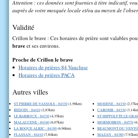
Attention : ces données sont fournies à titre indicatif, vou
auprès de votre mosquée locale et/ou au moyen de l'obser
Validité
Crillon le brave : Ces horaires de prière sont valables pou
brave
et ses environs.
Proche de Crillon le brave
Horaires de prières 84 Vaucluse
Horaires de prières PACA
Autres villes
ST PIERRE DE VASSOLS - 84330
(1,98km)
MODENE - 84330
(2,37k
BEDOIN - 84410
(2,83km)
CAROMB - 84330
(3,14k
LE BARROUX - 84330
(4,35km)
ST HIPPOLYTE LE GRAV
MALAUCENE - 84340
(6,07km)
MORMOIRON - 84570
(6
LA ROQUE ALRIC - 84190
(6,96km)
BEAUMONT DU VENTOU
FLASSAN - 84410
(7,84km)
MAZAN - 84380
(7,92km)