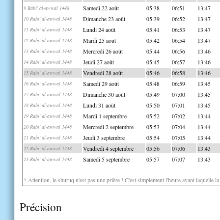
Samedi 22 août
05:38
06:51
13:47
9 Rabi' al-awwal 1448
Dimanche 23 août
05:39
06:52
13:47
10 Rabi' al-awwal 1448
Lundi 24 août
05:41
06:53
13:47
11 Rabi' al-awwal 1448
Mardi 25 août
05:42
06:54
13:47
12 Rabi' al-awwal 1448
Mercredi 26 août
05:44
06:56
13:46
13 Rabi' al-awwal 1448
Jeudi 27 août
05:45
06:57
13:46
14 Rabi' al-awwal 1448
Vendredi 28 août
05:46
06:58
13:46
15 Rabi' al-awwal 1448
Samedi 29 août
05:48
06:59
13:45
16 Rabi' al-awwal 1448
Dimanche 30 août
05:49
07:00
13:45
17 Rabi' al-awwal 1448
Lundi 31 août
05:50
07:01
13:45
18 Rabi' al-awwal 1448
Mardi 1 septembre
05:52
07:02
13:44
19 Rabi' al-awwal 1448
Mercredi 2 septembre
05:53
07:04
13:44
20 Rabi' al-awwal 1448
Jeudi 3 septembre
05:54
07:05
13:44
21 Rabi' al-awwal 1448
Vendredi 4 septembre
05:56
07:06
13:43
22 Rabi' al-awwal 1448
Samedi 5 septembre
05:57
07:07
13:43
23 Rabi' al-awwal 1448
* Attention, le shuruq n'est pas une prière ! C'est simplement l'heure avant laquelle l
Précision