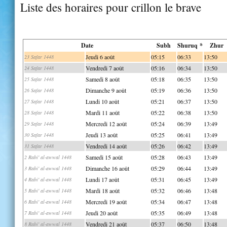
Liste des horaires pour crillon le brave
Date
Subh
Shuruq *
Zhur
Jeudi 6 août
05:15
06:33
13:50
23 Safar 1448
Vendredi 7 août
05:16
06:34
13:50
24 Safar 1448
Samedi 8 août
05:18
06:35
13:50
25 Safar 1448
Dimanche 9 août
05:19
06:36
13:50
26 Safar 1448
Lundi 10 août
05:21
06:37
13:50
27 Safar 1448
Mardi 11 août
05:22
06:38
13:50
28 Safar 1448
Mercredi 12 août
05:24
06:39
13:49
29 Safar 1448
Jeudi 13 août
05:25
06:41
13:49
30 Safar 1448
Vendredi 14 août
05:26
06:42
13:49
31 Safar 1448
Samedi 15 août
05:28
06:43
13:49
2 Rabi' al-awwal 1448
Dimanche 16 août
05:29
06:44
13:49
3 Rabi' al-awwal 1448
Lundi 17 août
05:31
06:45
13:49
4 Rabi' al-awwal 1448
Mardi 18 août
05:32
06:46
13:48
5 Rabi' al-awwal 1448
Mercredi 19 août
05:34
06:47
13:48
6 Rabi' al-awwal 1448
Jeudi 20 août
05:35
06:49
13:48
7 Rabi' al-awwal 1448
Vendredi 21 août
05:37
06:50
13:48
8 Rabi' al-awwal 1448