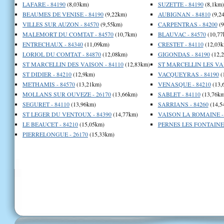
LAFARE - 84190
(8,03km)
SUZETTE - 84190
(8,1km)
BEAUMES DE VENISE - 84190
(9,22km)
AUBIGNAN - 84810
(9,2
VILLES SUR AUZON - 84570
(9,55km)
CARPENTRAS - 84200
(9
MALEMORT DU COMTAT - 84570
(10,7km)
BLAUVAC - 84570
(10,77
ENTRECHAUX - 84340
(11,09km)
CRESTET - 84110
(12,03k
LORIOL DU COMTAT - 84870
(12,08km)
GIGONDAS - 84190
(12,
ST MARCELLIN DES VAISON - 84110
(12,83km)
ST MARCELLIN LES VAI
ST DIDIER - 84210
(12,9km)
VACQUEYRAS - 84190
(
METHAMIS - 84570
(13,21km)
VENASQUE - 84210
(13,
MOLLANS SUR OUVEZE - 26170
(13,66km)
SABLET - 84110
(13,76km
SEGURET - 84110
(13,96km)
SARRIANS - 84260
(14,5
ST LEGER DU VENTOUX - 84390
(14,77km)
VAISON LA ROMAINE - 
LE BEAUCET - 84210
(15,05km)
PERNES LES FONTAINES
PIERRELONGUE - 26170
(15,33km)