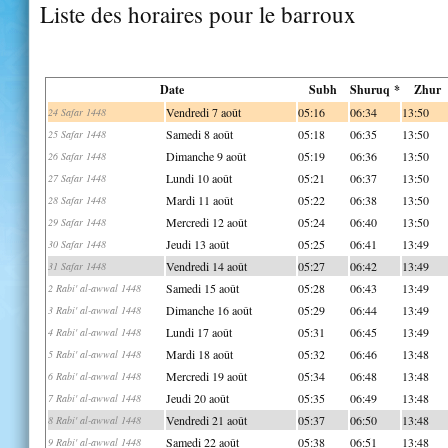
Liste des horaires pour le barroux
Date
Subh
Shuruq *
Zhur
Vendredi 7 août
05:16
06:34
13:50
24 Safar 1448
Samedi 8 août
05:18
06:35
13:50
25 Safar 1448
Dimanche 9 août
05:19
06:36
13:50
26 Safar 1448
Lundi 10 août
05:21
06:37
13:50
27 Safar 1448
Mardi 11 août
05:22
06:38
13:50
28 Safar 1448
Mercredi 12 août
05:24
06:40
13:50
29 Safar 1448
Jeudi 13 août
05:25
06:41
13:49
30 Safar 1448
Vendredi 14 août
05:27
06:42
13:49
31 Safar 1448
Samedi 15 août
05:28
06:43
13:49
2 Rabi' al-awwal 1448
Dimanche 16 août
05:29
06:44
13:49
3 Rabi' al-awwal 1448
Lundi 17 août
05:31
06:45
13:49
4 Rabi' al-awwal 1448
Mardi 18 août
05:32
06:46
13:48
5 Rabi' al-awwal 1448
Mercredi 19 août
05:34
06:48
13:48
6 Rabi' al-awwal 1448
Jeudi 20 août
05:35
06:49
13:48
7 Rabi' al-awwal 1448
Vendredi 21 août
05:37
06:50
13:48
8 Rabi' al-awwal 1448
Samedi 22 août
05:38
06:51
13:48
9 Rabi' al-awwal 1448