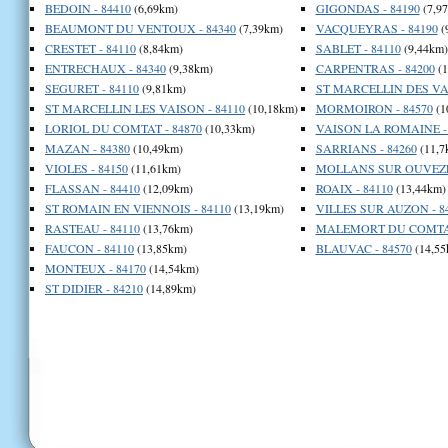
BEDOIN - 84410
(6,69km)
GIGONDAS - 84190
(7,9
BEAUMONT DU VENTOUX - 84340
(7,39km)
VACQUEYRAS - 84190
(
CRESTET - 84110
(8,84km)
SABLET - 84110
(9,44km)
ENTRECHAUX - 84340
(9,38km)
CARPENTRAS - 84200
(1
SEGURET - 84110
(9,81km)
ST MARCELLIN DES VAI
ST MARCELLIN LES VAISON - 84110
(10,18km)
MORMOIRON - 84570
(1
LORIOL DU COMTAT - 84870
(10,33km)
VAISON LA ROMAINE - 
MAZAN - 84380
(10,49km)
SARRIANS - 84260
(11,7
VIOLES - 84150
(11,61km)
MOLLANS SUR OUVEZE 
FLASSAN - 84410
(12,09km)
ROAIX - 84110
(13,44km)
ST ROMAIN EN VIENNOIS - 84110
(13,19km)
VILLES SUR AUZON - 8
RASTEAU - 84110
(13,76km)
MALEMORT DU COMTAT
FAUCON - 84110
(13,85km)
BLAUVAC - 84570
(14,55
MONTEUX - 84170
(14,54km)
ST DIDIER - 84210
(14,89km)