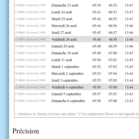
Dimanche 23 août
05:39
06:52
13:47
10 Rabi' al-awwal 1448
Lundi 24 août
05:41
06:53
13:47
11 Rabi' al-awwal 1448
Mardi 25 août
05:42
06:55
13:47
12 Rabi' al-awwal 1448
Mercredi 26 août
05:44
06:56
13:46
13 Rabi' al-awwal 1448
Jeudi 27 août
05:45
06:57
13:46
14 Rabi' al-awwal 1448
Vendredi 28 août
05:46
06:58
13:46
15 Rabi' al-awwal 1448
Samedi 29 août
05:48
06:59
13:46
16 Rabi' al-awwal 1448
Dimanche 30 août
05:49
07:00
13:45
17 Rabi' al-awwal 1448
Lundi 31 août
05:50
07:01
13:45
18 Rabi' al-awwal 1448
Mardi 1 septembre
05:52
07:03
13:45
19 Rabi' al-awwal 1448
Mercredi 2 septembre
05:53
07:04
13:44
20 Rabi' al-awwal 1448
Jeudi 3 septembre
05:55
07:05
13:44
21 Rabi' al-awwal 1448
Vendredi 4 septembre
05:56
07:06
13:44
22 Rabi' al-awwal 1448
Samedi 5 septembre
05:57
07:07
13:43
23 Rabi' al-awwal 1448
Dimanche 6 septembre
05:58
07:08
13:43
24 Rabi' al-awwal 1448
* Attention, le shuruq n'est pas une prière ! C'est simplement l'heure avant laquelle l
Précision