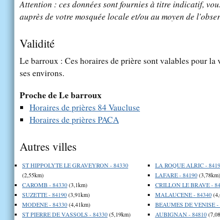
Attention : ces données sont fournies à titre indicatif, vou
auprès de votre mosquée locale et/ou au moyen de l'obser
Validité
Le barroux : Ces horaires de prière sont valables pour la 
ses environs.
Proche de Le barroux
Horaires de prières 84 Vaucluse
Horaires de prières PACA
Autres villes
ST HIPPOLYTE LE GRAVEYRON - 84330
LA ROQUE ALRIC - 841
(2,55km)
LAFARE - 84190
(3,78km
CAROMB - 84330
(3,1km)
CRILLON LE BRAVE - 84
SUZETTE - 84190
(3,91km)
MALAUCENE - 84340
(4
MODENE - 84330
(4,41km)
BEAUMES DE VENISE - 
ST PIERRE DE VASSOLS - 84330
(5,19km)
AUBIGNAN - 84810
(7,0