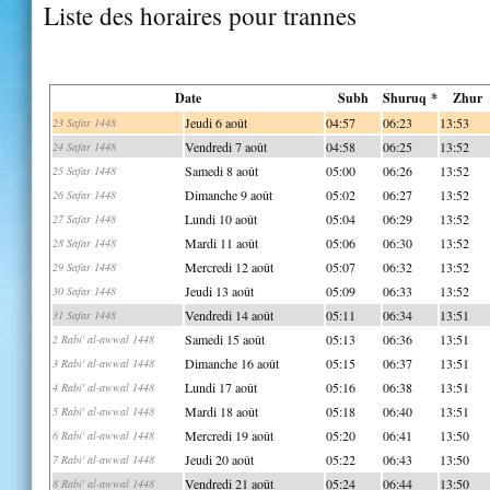
Liste des horaires pour trannes
Date
Subh
Shuruq *
Zhur
Jeudi 6 août
04:57
06:23
13:53
23 Safar 1448
Vendredi 7 août
04:58
06:25
13:52
24 Safar 1448
Samedi 8 août
05:00
06:26
13:52
25 Safar 1448
Dimanche 9 août
05:02
06:27
13:52
26 Safar 1448
Lundi 10 août
05:04
06:29
13:52
27 Safar 1448
Mardi 11 août
05:06
06:30
13:52
28 Safar 1448
Mercredi 12 août
05:07
06:32
13:52
29 Safar 1448
Jeudi 13 août
05:09
06:33
13:52
30 Safar 1448
Vendredi 14 août
05:11
06:34
13:51
31 Safar 1448
Samedi 15 août
05:13
06:36
13:51
2 Rabi' al-awwal 1448
Dimanche 16 août
05:15
06:37
13:51
3 Rabi' al-awwal 1448
Lundi 17 août
05:16
06:38
13:51
4 Rabi' al-awwal 1448
Mardi 18 août
05:18
06:40
13:51
5 Rabi' al-awwal 1448
Mercredi 19 août
05:20
06:41
13:50
6 Rabi' al-awwal 1448
Jeudi 20 août
05:22
06:43
13:50
7 Rabi' al-awwal 1448
Vendredi 21 août
05:24
06:44
13:50
8 Rabi' al-awwal 1448