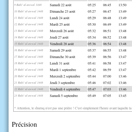
Samedi 22 août
05:25
06:45
13:50
9 Rabi' al-awwal 1448
Dimanche 23 août
05:27
06:47
13:49
10 Rabi' al-awwal 1448
Lundi 24 août
05:29
06:48
13:49
11 Rabi' al-awwal 1448
Mardi 25 août
05:30
06:49
13:49
12 Rabi' al-awwal 1448
Mercredi 26 août
05:32
06:51
13:48
13 Rabi' al-awwal 1448
Jeudi 27 août
05:34
06:52
13:48
14 Rabi' al-awwal 1448
Vendredi 28 août
05:36
06:54
13:48
15 Rabi' al-awwal 1448
Samedi 29 août
05:37
06:55
13:48
16 Rabi' al-awwal 1448
Dimanche 30 août
05:39
06:56
13:47
17 Rabi' al-awwal 1448
Lundi 31 août
05:41
06:58
13:47
18 Rabi' al-awwal 1448
Mardi 1 septembre
05:42
06:59
13:47
19 Rabi' al-awwal 1448
Mercredi 2 septembre
05:44
07:00
13:46
20 Rabi' al-awwal 1448
Jeudi 3 septembre
05:46
07:02
13:46
21 Rabi' al-awwal 1448
Vendredi 4 septembre
05:47
07:03
13:46
22 Rabi' al-awwal 1448
Samedi 5 septembre
05:49
07:05
13:45
23 Rabi' al-awwal 1448
* Attention, le shuruq n'est pas une prière ! C'est simplement l'heure avant laquelle l
Précision