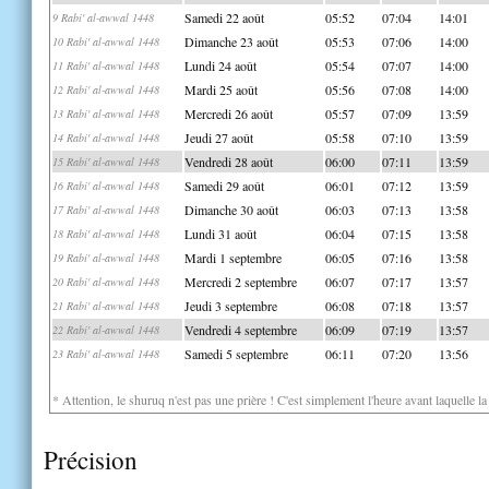
Samedi 22 août
05:52
07:04
14:01
9 Rabi' al-awwal 1448
Dimanche 23 août
05:53
07:06
14:00
10 Rabi' al-awwal 1448
Lundi 24 août
05:54
07:07
14:00
11 Rabi' al-awwal 1448
Mardi 25 août
05:56
07:08
14:00
12 Rabi' al-awwal 1448
Mercredi 26 août
05:57
07:09
13:59
13 Rabi' al-awwal 1448
Jeudi 27 août
05:58
07:10
13:59
14 Rabi' al-awwal 1448
Vendredi 28 août
06:00
07:11
13:59
15 Rabi' al-awwal 1448
Samedi 29 août
06:01
07:12
13:59
16 Rabi' al-awwal 1448
Dimanche 30 août
06:03
07:13
13:58
17 Rabi' al-awwal 1448
Lundi 31 août
06:04
07:15
13:58
18 Rabi' al-awwal 1448
Mardi 1 septembre
06:05
07:16
13:58
19 Rabi' al-awwal 1448
Mercredi 2 septembre
06:07
07:17
13:57
20 Rabi' al-awwal 1448
Jeudi 3 septembre
06:08
07:18
13:57
21 Rabi' al-awwal 1448
Vendredi 4 septembre
06:09
07:19
13:57
22 Rabi' al-awwal 1448
Samedi 5 septembre
06:11
07:20
13:56
23 Rabi' al-awwal 1448
* Attention, le shuruq n'est pas une prière ! C'est simplement l'heure avant laquelle l
Précision