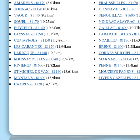
AMARENS - 81170
(8,03km)
FRAUSSEILLES - 81170
(
TONNAC - 81170
(8,61km)
DONNAZAC - 81170
(8,8
VAOUR - 81140
(9,83km)
SENOUILLAC - 81600
(1
SOUEL - 81170
(10,25km)
VINDRAC ALAYRAC - 8
PUYCELCI - 81140
(10,64km)
GAILLAC - 81600
(10,77
FAYSSAC - 81150
(11,05km)
LABARTHE BLEYS - 811
CESTAYROLS - 81150
(11,49km)
NOAILLES - 81170
(11,6
LES CABANNES - 81170
(11,94km)
BRENS - 81600
(12,28km)
LARROQUE - 81140
(12,3km)
CORDES SUR CIEL - 811
ROUSSAYROLLES - 81140
(12,62km)
MARNAVES - 81170
(12,
RIVIERES - 81600
(12,82km)
PENNE - 81140
(13,4km)
ST MICHEL DE VAX - 81140
(13,61km)
MOUZIEYS PANENS - 81
MONTANS - 81600
(13,9km)
LIVERS CAZELLES - 811
CAMPES - 81170
(14,58km)