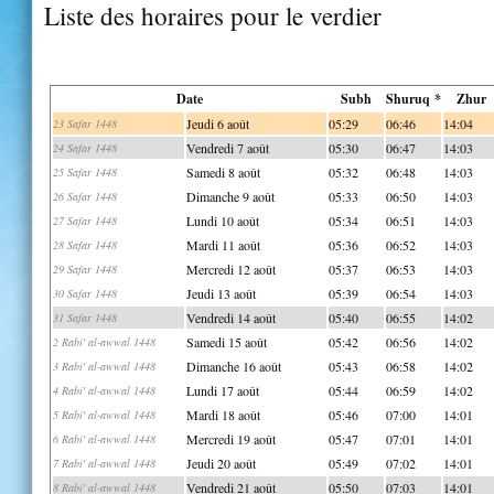
Liste des horaires pour le verdier
Date
Subh
Shuruq *
Zhur
Jeudi 6 août
05:29
06:46
14:04
23 Safar 1448
Vendredi 7 août
05:30
06:47
14:03
24 Safar 1448
Samedi 8 août
05:32
06:48
14:03
25 Safar 1448
Dimanche 9 août
05:33
06:50
14:03
26 Safar 1448
Lundi 10 août
05:34
06:51
14:03
27 Safar 1448
Mardi 11 août
05:36
06:52
14:03
28 Safar 1448
Mercredi 12 août
05:37
06:53
14:03
29 Safar 1448
Jeudi 13 août
05:39
06:54
14:03
30 Safar 1448
Vendredi 14 août
05:40
06:55
14:02
31 Safar 1448
Samedi 15 août
05:42
06:56
14:02
2 Rabi' al-awwal 1448
Dimanche 16 août
05:43
06:58
14:02
3 Rabi' al-awwal 1448
Lundi 17 août
05:44
06:59
14:02
4 Rabi' al-awwal 1448
Mardi 18 août
05:46
07:00
14:01
5 Rabi' al-awwal 1448
Mercredi 19 août
05:47
07:01
14:01
6 Rabi' al-awwal 1448
Jeudi 20 août
05:49
07:02
14:01
7 Rabi' al-awwal 1448
Vendredi 21 août
05:50
07:03
14:01
8 Rabi' al-awwal 1448