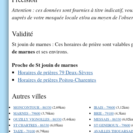
Attention : ces données sont fournies à titre indicatif, vou
auprès de votre mosquée locale et/ou au moyen de l'obser
Validité
St jouin de marnes : Ces horaires de prière sont valables 
de marnes
et ses environs.
Proche de St jouin de marnes
Horaires de prières 79 Deux-Sèvres
Horaires de prières Poitou-Charentes
Autres villes
MONCONTOUR - 86330
(2,69km)
IRAIS - 79600
(3,12km)
MARNES - 79600
(3,76km)
BRIE - 79100
(4,3km)
OUZILLY VIGNOLLES - 86330
(5,44km)
MESSAIS - 86330
(6,02k
ST CHARTRES - 86330
(6,05km)
ST GENEROUX - 79600
(
TAIZE - 79100
(6,79km)
AVAILLES THOUARSAIS 