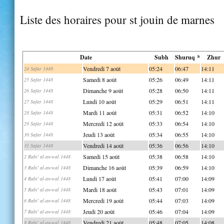
Liste des horaires pour st jouin de marnes
Date
Subh
Shuruq *
Zhur
Vendredi 7 août
05:24
06:47
14:11
24 Safar 1448
Samedi 8 août
05:26
06:49
14:11
25 Safar 1448
Dimanche 9 août
05:28
06:50
14:11
26 Safar 1448
Lundi 10 août
05:29
06:51
14:11
27 Safar 1448
Mardi 11 août
05:31
06:52
14:10
28 Safar 1448
Mercredi 12 août
05:33
06:54
14:10
29 Safar 1448
Jeudi 13 août
05:34
06:55
14:10
30 Safar 1448
Vendredi 14 août
05:36
06:56
14:10
31 Safar 1448
Samedi 15 août
05:38
06:58
14:10
2 Rabi' al-awwal 1448
Dimanche 16 août
05:39
06:59
14:10
3 Rabi' al-awwal 1448
Lundi 17 août
05:41
07:00
14:09
4 Rabi' al-awwal 1448
Mardi 18 août
05:43
07:01
14:09
5 Rabi' al-awwal 1448
Mercredi 19 août
05:44
07:03
14:09
6 Rabi' al-awwal 1448
Jeudi 20 août
05:46
07:04
14:09
7 Rabi' al-awwal 1448
Vendredi 21 août
05:48
07:05
14:08
8 Rabi' al-awwal 1448