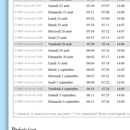
Samedi 22 août
05:49
07:07
14:08
9 Rabi' al-awwal 1448
Dimanche 23 août
05:51
07:08
14:08
10 Rabi' al-awwal 1448
Lundi 24 août
05:52
07:09
14:08
11 Rabi' al-awwal 1448
Mardi 25 août
05:54
07:11
14:07
12 Rabi' al-awwal 1448
Mercredi 26 août
05:56
07:12
14:07
13 Rabi' al-awwal 1448
Jeudi 27 août
05:57
07:13
14:07
14 Rabi' al-awwal 1448
Vendredi 28 août
05:59
07:14
14:06
15 Rabi' al-awwal 1448
Samedi 29 août
06:00
07:16
14:06
16 Rabi' al-awwal 1448
Dimanche 30 août
06:02
07:17
14:06
17 Rabi' al-awwal 1448
Lundi 31 août
06:04
07:18
14:06
18 Rabi' al-awwal 1448
Mardi 1 septembre
06:05
07:20
14:05
19 Rabi' al-awwal 1448
Mercredi 2 septembre
06:07
07:21
14:05
20 Rabi' al-awwal 1448
Jeudi 3 septembre
06:08
07:22
14:05
21 Rabi' al-awwal 1448
Vendredi 4 septembre
06:10
07:24
14:04
22 Rabi' al-awwal 1448
Samedi 5 septembre
06:11
07:25
14:04
23 Rabi' al-awwal 1448
Dimanche 6 septembre
06:13
07:26
14:04
24 Rabi' al-awwal 1448
* Attention, le shuruq n'est pas une prière ! C'est simplement l'heure avant laquelle l
Précision