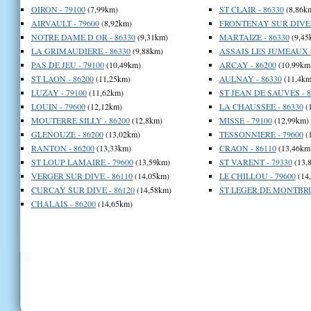
OIRON - 79100
(7,99km)
ST CLAIR - 86330
(8,86k
AIRVAULT - 79600
(8,92km)
FRONTENAY SUR DIVE -
NOTRE DAME D OR - 86330
(9,31km)
MARTAIZE - 86330
(9,45
LA GRIMAUDIERE - 86330
(9,88km)
ASSAIS LES JUMEAUX -
PAS DE JEU - 79100
(10,49km)
ARCAY - 86200
(10,99km
ST LAON - 86200
(11,25km)
AULNAY - 86330
(11,4km
LUZAY - 79100
(11,62km)
ST JEAN DE SAUVES - 8
LOUIN - 79600
(12,12km)
LA CHAUSSEE - 86330
(
MOUTERRE SILLY - 86200
(12,8km)
MISSE - 79100
(12,99km)
GLENOUZE - 86200
(13,02km)
TESSONNIERE - 79600
(
RANTON - 86200
(13,33km)
CRAON - 86110
(13,46km
ST LOUP LAMAIRE - 79600
(13,59km)
ST VARENT - 79330
(13,
VERGER SUR DIVE - 86110
(14,05km)
LE CHILLOU - 79600
(14
CURCAY SUR DIVE - 86120
(14,58km)
ST LEGER DE MONTBRU
CHALAIS - 86200
(14,65km)