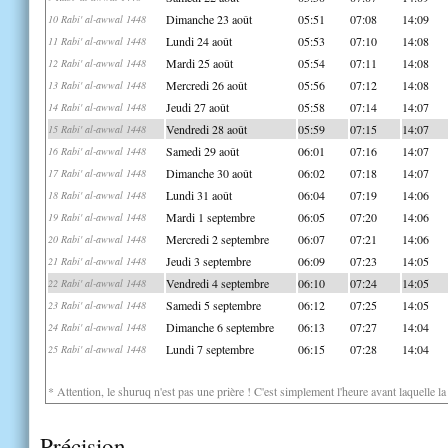
Dimanche 23 août
05:51
07:08
14:09
10 Rabi' al-awwal 1448
Lundi 24 août
05:53
07:10
14:08
11 Rabi' al-awwal 1448
Mardi 25 août
05:54
07:11
14:08
12 Rabi' al-awwal 1448
Mercredi 26 août
05:56
07:12
14:08
13 Rabi' al-awwal 1448
Jeudi 27 août
05:58
07:14
14:07
14 Rabi' al-awwal 1448
Vendredi 28 août
05:59
07:15
14:07
15 Rabi' al-awwal 1448
Samedi 29 août
06:01
07:16
14:07
16 Rabi' al-awwal 1448
Dimanche 30 août
06:02
07:18
14:07
17 Rabi' al-awwal 1448
Lundi 31 août
06:04
07:19
14:06
18 Rabi' al-awwal 1448
Mardi 1 septembre
06:05
07:20
14:06
19 Rabi' al-awwal 1448
Mercredi 2 septembre
06:07
07:21
14:06
20 Rabi' al-awwal 1448
Jeudi 3 septembre
06:09
07:23
14:05
21 Rabi' al-awwal 1448
Vendredi 4 septembre
06:10
07:24
14:05
22 Rabi' al-awwal 1448
Samedi 5 septembre
06:12
07:25
14:05
23 Rabi' al-awwal 1448
Dimanche 6 septembre
06:13
07:27
14:04
24 Rabi' al-awwal 1448
Lundi 7 septembre
06:15
07:28
14:04
25 Rabi' al-awwal 1448
* Attention, le shuruq n'est pas une prière ! C'est simplement l'heure avant laquelle l
Précision