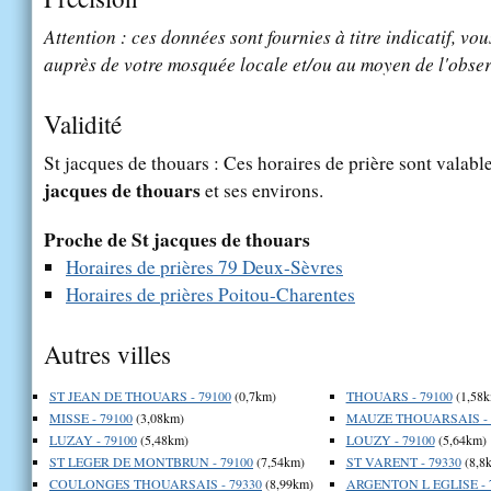
Attention : ces données sont fournies à titre indicatif, vou
auprès de votre mosquée locale et/ou au moyen de l'obser
Validité
St jacques de thouars : Ces horaires de prière sont valable
jacques de thouars
et ses environs.
Proche de St jacques de thouars
Horaires de prières 79 Deux-Sèvres
Horaires de prières Poitou-Charentes
Autres villes
ST JEAN DE THOUARS - 79100
(0,7km)
THOUARS - 79100
(1,58k
MISSE - 79100
(3,08km)
MAUZE THOUARSAIS - 
LUZAY - 79100
(5,48km)
LOUZY - 79100
(5,64km)
ST LEGER DE MONTBRUN - 79100
(7,54km)
ST VARENT - 79330
(8,8
COULONGES THOUARSAIS - 79330
(8,99km)
ARGENTON L EGLISE - 