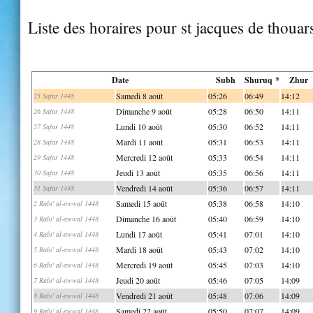
Liste des horaires pour st jacques de thouar
Date
Subh
Shuruq *
Zhur
Samedi 8 août
05:26
06:49
14:12
25 Safar 1448
Dimanche 9 août
05:28
06:50
14:11
26 Safar 1448
Lundi 10 août
05:30
06:52
14:11
27 Safar 1448
Mardi 11 août
05:31
06:53
14:11
28 Safar 1448
Mercredi 12 août
05:33
06:54
14:11
29 Safar 1448
Jeudi 13 août
05:35
06:56
14:11
30 Safar 1448
Vendredi 14 août
05:36
06:57
14:11
31 Safar 1448
Samedi 15 août
05:38
06:58
14:10
2 Rabi' al-awwal 1448
Dimanche 16 août
05:40
06:59
14:10
3 Rabi' al-awwal 1448
Lundi 17 août
05:41
07:01
14:10
4 Rabi' al-awwal 1448
Mardi 18 août
05:43
07:02
14:10
5 Rabi' al-awwal 1448
Mercredi 19 août
05:45
07:03
14:10
6 Rabi' al-awwal 1448
Jeudi 20 août
05:46
07:05
14:09
7 Rabi' al-awwal 1448
Vendredi 21 août
05:48
07:06
14:09
8 Rabi' al-awwal 1448
Samedi 22 août
05:50
07:07
14:09
9 Rabi' al-awwal 1448