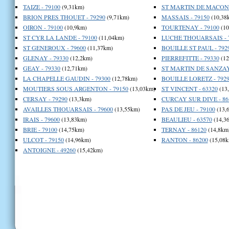
TAIZE - 79100
(9,31km)
ST MARTIN DE MACON -
BRION PRES THOUET - 79290
(9,71km)
MASSAIS - 79150
(10,38
OIRON - 79100
(10,9km)
TOURTENAY - 79100
(10
ST CYR LA LANDE - 79100
(11,04km)
LUCHE THOUARSAIS - 
ST GENEROUX - 79600
(11,37km)
BOUILLE ST PAUL - 792
GLENAY - 79330
(12,2km)
PIERREFITTE - 79330
(12
GEAY - 79330
(12,71km)
ST MARTIN DE SANZAY 
LA CHAPELLE GAUDIN - 79300
(12,78km)
BOUILLE LORETZ - 792
MOUTIERS SOUS ARGENTON - 79150
(13,03km)
ST VINCENT - 63320
(13
CERSAY - 79290
(13,3km)
CURCAY SUR DIVE - 86
AVAILLES THOUARSAIS - 79600
(13,55km)
PAS DE JEU - 79100
(13,
IRAIS - 79600
(13,83km)
BEAULIEU - 63570
(14,3
BRIE - 79100
(14,75km)
TERNAY - 86120
(14,8km
ULCOT - 79150
(14,96km)
RANTON - 86200
(15,08k
ANTOIGNE - 49260
(15,42km)