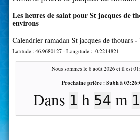
Les heures de salat pour St jacques de th
environs
Calendrier ramadan St jacques de thouars -
Latitude :
46.9680127
- Longitude :
-0.2214821
Nous sommes le
8 août 2026
et il est
01
Prochaine prière :
Subh
à
03:26:
Dans
h
m
1
54