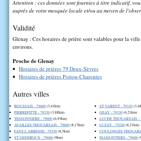
Attention : ces données sont fournies à titre indicatif, vou
auprès de votre mosquée locale et/ou au moyen de l'obser
Validité
Glenay : Ces horaires de prière sont valables pour la vill
environs.
Proche de Glenay
Horaires de prières 79 Deux-Sèvres
Horaires de prières Poitou-Charentes
Autres villes
BOUSSAIS - 79600
(3,41km)
ST VARENT - 79330
(3,4
PIERREFITTE - 79330
(3,88km)
GEAY - 79330
(6,21km)
TESSONNIERE - 79600
(6,93km)
LUCHE THOUARSAIS - 
AVAILLES THOUARSAIS - 79600
(8,17km)
LUZAY - 79100
(8,21km)
FAYE L ABBESSE - 79350
(8,5km)
COULONGES THOUARSAI
ST GENEROUX - 79600
(9km)
MAISONTIERS - 79600
(