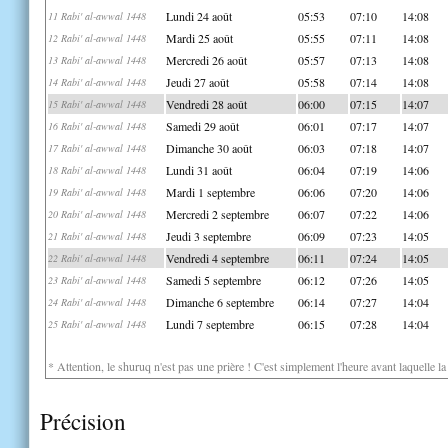
Lundi 24 août
05:53
07:10
14:08
11 Rabi' al-awwal 1448
Mardi 25 août
05:55
07:11
14:08
12 Rabi' al-awwal 1448
Mercredi 26 août
05:57
07:13
14:08
13 Rabi' al-awwal 1448
Jeudi 27 août
05:58
07:14
14:08
14 Rabi' al-awwal 1448
Vendredi 28 août
06:00
07:15
14:07
15 Rabi' al-awwal 1448
Samedi 29 août
06:01
07:17
14:07
16 Rabi' al-awwal 1448
Dimanche 30 août
06:03
07:18
14:07
17 Rabi' al-awwal 1448
Lundi 31 août
06:04
07:19
14:06
18 Rabi' al-awwal 1448
Mardi 1 septembre
06:06
07:20
14:06
19 Rabi' al-awwal 1448
Mercredi 2 septembre
06:07
07:22
14:06
20 Rabi' al-awwal 1448
Jeudi 3 septembre
06:09
07:23
14:05
21 Rabi' al-awwal 1448
Vendredi 4 septembre
06:11
07:24
14:05
22 Rabi' al-awwal 1448
Samedi 5 septembre
06:12
07:26
14:05
23 Rabi' al-awwal 1448
Dimanche 6 septembre
06:14
07:27
14:04
24 Rabi' al-awwal 1448
Lundi 7 septembre
06:15
07:28
14:04
25 Rabi' al-awwal 1448
* Attention, le shuruq n'est pas une prière ! C'est simplement l'heure avant laquelle l
Précision