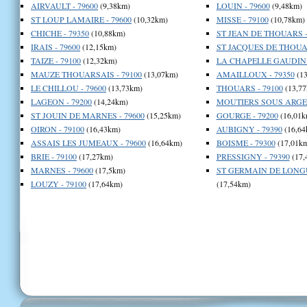
AIRVAULT - 79600
(9,38km)
LOUIN - 79600
(9,48km)
ST LOUP LAMAIRE - 79600
(10,32km)
MISSE - 79100
(10,78km)
CHICHE - 79350
(10,88km)
ST JEAN DE THOUARS -
IRAIS - 79600
(12,15km)
ST JACQUES DE THOUAR
TAIZE - 79100
(12,32km)
LA CHAPELLE GAUDIN -
MAUZE THOUARSAIS - 79100
(13,07km)
AMAILLOUX - 79350
(13
LE CHILLOU - 79600
(13,73km)
THOUARS - 79100
(13,77
LAGEON - 79200
(14,24km)
MOUTIERS SOUS ARGEN
ST JOUIN DE MARNES - 79600
(15,25km)
GOURGE - 79200
(16,01k
OIRON - 79100
(16,43km)
AUBIGNY - 79390
(16,64
ASSAIS LES JUMEAUX - 79600
(16,64km)
BOISME - 79300
(17,01k
BRIE - 79100
(17,27km)
PRESSIGNY - 79390
(17,
MARNES - 79600
(17,5km)
ST GERMAIN DE LONGU
LOUZY - 79100
(17,64km)
(17,54km)