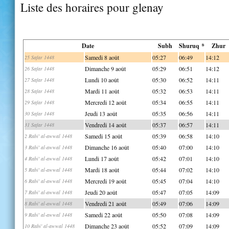
Liste des horaires pour glenay
Date
Subh
Shuruq *
Zhur
Samedi 8 août
05:27
06:49
14:12
25 Safar 1448
Dimanche 9 août
05:29
06:51
14:12
26 Safar 1448
Lundi 10 août
05:30
06:52
14:11
27 Safar 1448
Mardi 11 août
05:32
06:53
14:11
28 Safar 1448
Mercredi 12 août
05:34
06:55
14:11
29 Safar 1448
Jeudi 13 août
05:35
06:56
14:11
30 Safar 1448
Vendredi 14 août
05:37
06:57
14:11
31 Safar 1448
Samedi 15 août
05:39
06:58
14:10
2 Rabi' al-awwal 1448
Dimanche 16 août
05:40
07:00
14:10
3 Rabi' al-awwal 1448
Lundi 17 août
05:42
07:01
14:10
4 Rabi' al-awwal 1448
Mardi 18 août
05:44
07:02
14:10
5 Rabi' al-awwal 1448
Mercredi 19 août
05:45
07:04
14:10
6 Rabi' al-awwal 1448
Jeudi 20 août
05:47
07:05
14:09
7 Rabi' al-awwal 1448
Vendredi 21 août
05:49
07:06
14:09
8 Rabi' al-awwal 1448
Samedi 22 août
05:50
07:08
14:09
9 Rabi' al-awwal 1448
Dimanche 23 août
05:52
07:09
14:09
10 Rabi' al-awwal 1448