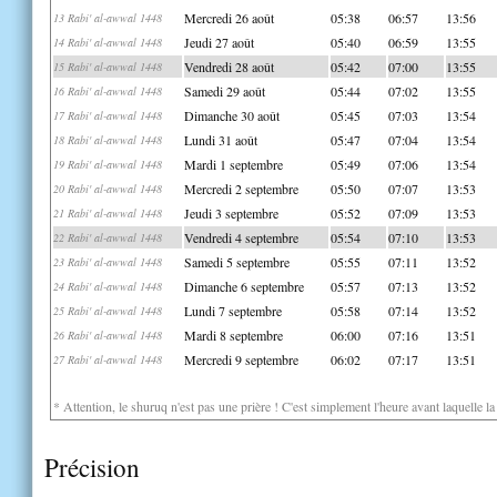
Mercredi 26 août
05:38
06:57
13:56
13 Rabi' al-awwal 1448
Jeudi 27 août
05:40
06:59
13:55
14 Rabi' al-awwal 1448
Vendredi 28 août
05:42
07:00
13:55
15 Rabi' al-awwal 1448
Samedi 29 août
05:44
07:02
13:55
16 Rabi' al-awwal 1448
Dimanche 30 août
05:45
07:03
13:54
17 Rabi' al-awwal 1448
Lundi 31 août
05:47
07:04
13:54
18 Rabi' al-awwal 1448
Mardi 1 septembre
05:49
07:06
13:54
19 Rabi' al-awwal 1448
Mercredi 2 septembre
05:50
07:07
13:53
20 Rabi' al-awwal 1448
Jeudi 3 septembre
05:52
07:09
13:53
21 Rabi' al-awwal 1448
Vendredi 4 septembre
05:54
07:10
13:53
22 Rabi' al-awwal 1448
Samedi 5 septembre
05:55
07:11
13:52
23 Rabi' al-awwal 1448
Dimanche 6 septembre
05:57
07:13
13:52
24 Rabi' al-awwal 1448
Lundi 7 septembre
05:58
07:14
13:52
25 Rabi' al-awwal 1448
Mardi 8 septembre
06:00
07:16
13:51
26 Rabi' al-awwal 1448
Mercredi 9 septembre
06:02
07:17
13:51
27 Rabi' al-awwal 1448
* Attention, le shuruq n'est pas une prière ! C'est simplement l'heure avant laquelle l
Précision