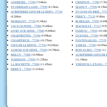
ANDREZEL - 77390
(7,64km)
CRISENOY - 77390
(7,7k
ST GERMAIN LAXIS - 77950
(8,13km)
MAINCY - 77950
(8,15km
AUBEPIERRE OZOUER LE REPO - 77720
ST OUEN EN BRIE - 777
(8,26km)
FERICY - 77133
(9,4km)
MORMANT - 77720
(9,34km)
RUBELLES - 77950
(9,69
VAUX LE PENIL - 77000
(9,46km)
MACHAULT - 77133
(9,9
LIVRY SUR SEINE - 77000
(9,88km)
PAMFOU - 77830
(10,16k
CHARTRETTES - 77590
(9,99km)
GUIGNES - 77390
(10,48
CHAMPDEUIL - 77390
(10,37km)
FONTENAILLES - 77370
OZOUER LE REPOS - 77720
(10,65km)
YEBLES - 77390
(10,95km
SAMOIS SUR SEINE - 77920
(10,78km)
BOIS LE ROI - 77590
(11,
MELUN - 77000
(10,98km)
AUBEPIERRE OZOUER LE
VOISENON - 77950
(11,23km)
(11,34km)
LA ROCHETTE - 77000
(11,42km)
VERNEUIL L ETANG - 7
HERICY - 77850
(11,61km)