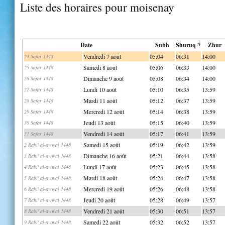
Liste des horaires pour moisenay
Date
Subh
Shuruq *
Zhur
Vendredi 7 août
05:04
06:31
14:00
24 Safar 1448
Samedi 8 août
05:06
06:33
14:00
25 Safar 1448
Dimanche 9 août
05:08
06:34
14:00
26 Safar 1448
Lundi 10 août
05:10
06:35
13:59
27 Safar 1448
Mardi 11 août
05:12
06:37
13:59
28 Safar 1448
Mercredi 12 août
05:14
06:38
13:59
29 Safar 1448
Jeudi 13 août
05:15
06:40
13:59
30 Safar 1448
Vendredi 14 août
05:17
06:41
13:59
31 Safar 1448
Samedi 15 août
05:19
06:42
13:59
2 Rabi' al-awwal 1448
Dimanche 16 août
05:21
06:44
13:58
3 Rabi' al-awwal 1448
Lundi 17 août
05:23
06:45
13:58
4 Rabi' al-awwal 1448
Mardi 18 août
05:24
06:47
13:58
5 Rabi' al-awwal 1448
Mercredi 19 août
05:26
06:48
13:58
6 Rabi' al-awwal 1448
Jeudi 20 août
05:28
06:49
13:57
7 Rabi' al-awwal 1448
Vendredi 21 août
05:30
06:51
13:57
8 Rabi' al-awwal 1448
Samedi 22 août
05:32
06:52
13:57
9 Rabi' al-awwal 1448