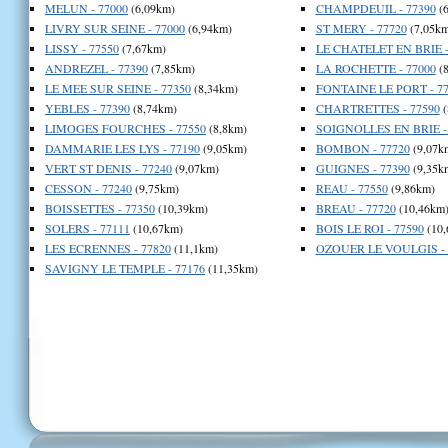
MELUN - 77000
(6,09km)
CHAMPDEUIL - 77390
(6
LIVRY SUR SEINE - 77000
(6,94km)
ST MERY - 77720
(7,05km
LISSY - 77550
(7,67km)
LE CHATELET EN BRIE -
ANDREZEL - 77390
(7,85km)
LA ROCHETTE - 77000
(8
LE MEE SUR SEINE - 77350
(8,34km)
FONTAINE LE PORT - 77
YEBLES - 77390
(8,74km)
CHARTRETTES - 77590
(
LIMOGES FOURCHES - 77550
(8,8km)
SOIGNOLLES EN BRIE -
DAMMARIE LES LYS - 77190
(9,05km)
BOMBON - 77720
(9,07k
VERT ST DENIS - 77240
(9,07km)
GUIGNES - 77390
(9,35k
CESSON - 77240
(9,75km)
REAU - 77550
(9,86km)
BOISSETTES - 77350
(10,39km)
BREAU - 77720
(10,46km
SOLERS - 77111
(10,67km)
BOIS LE ROI - 77590
(10,
LES ECRENNES - 77820
(11,1km)
OZOUER LE VOULGIS - 
SAVIGNY LE TEMPLE - 77176
(11,35km)