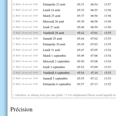
Dimanche 23 août
05:33
06:54
13:57
10 Rabi' al-awwal 1448
Lundi 24 août
05:35
06:55
13:56
11 Rabi' al-awwal 1448
Mardi 25 août
05:37
06:56
13:56
12 Rabi' al-awwal 1448
Mercredi 26 août
05:39
06:58
13:56
13 Rabi' al-awwal 1448
Jeudi 27 août
05:40
06:59
13:56
14 Rabi' al-awwal 1448
Vendredi 28 août
05:42
07:01
13:55
15 Rabi' al-awwal 1448
Samedi 29 août
05:44
07:02
13:55
16 Rabi' al-awwal 1448
Dimanche 30 août
05:45
07:03
13:55
17 Rabi' al-awwal 1448
Lundi 31 août
05:47
07:05
13:54
18 Rabi' al-awwal 1448
Mardi 1 septembre
05:49
07:06
13:54
19 Rabi' al-awwal 1448
Mercredi 2 septembre
05:50
07:08
13:54
20 Rabi' al-awwal 1448
Jeudi 3 septembre
05:52
07:09
13:53
21 Rabi' al-awwal 1448
Vendredi 4 septembre
05:54
07:10
13:53
22 Rabi' al-awwal 1448
Samedi 5 septembre
05:55
07:12
13:53
23 Rabi' al-awwal 1448
Dimanche 6 septembre
05:57
07:13
13:52
24 Rabi' al-awwal 1448
* Attention, le shuruq n'est pas une prière ! C'est simplement l'heure avant laquelle l
Précision