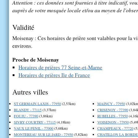
Attention : ces données sont fournies à titre indicatif, vou
auprès de votre mosquée locale et/ou au moyen de l'obser
Validité
Moisenay : Ces horaires de prière sont valables pour la vi
environs.
Proche de Moisenay
Horaires de prières 77 Seine-et-Marne
Horaires de prières Ile de France
Autres villes
ST GERMAIN LAXIS - 77950
(2,53km)
MAINCY - 77950
(3,02km
BLANDY - 77115
(3,37km)
CRISENOY - 77390
(3,84
FOUJU - 77390
(3,86km)
RUBELLES - 77950
(4,16
SIVRY COURTRY - 77115
(4,18km)
VOISENON - 77950
(5,49
VAUX LE PENIL - 77000
(5,68km)
CHAMPEAUX - 77720
(5
MONTEREAU SUR LE JARD - 77950
(5,82km)
CHATILLON LA BORDE -