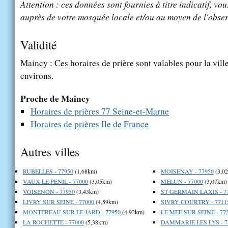
Attention : ces données sont fournies à titre indicatif, vou
auprès de votre mosquée locale et/ou au moyen de l'obser
Validité
Maincy : Ces horaires de prière sont valables pour la vill
environs.
Proche de Maincy
Horaires de prières 77 Seine-et-Marne
Horaires de prières Ile de France
Autres villes
RUBELLES - 77950
(1,68km)
MOISENAY - 77950
(3,0
VAUX LE PENIL - 77000
(3,05km)
MELUN - 77000
(3,07km)
VOISENON - 77950
(3,43km)
ST GERMAIN LAXIS - 7
LIVRY SUR SEINE - 77000
(4,59km)
SIVRY COURTRY - 7711
MONTEREAU SUR LE JARD - 77950
(4,92km)
LE MEE SUR SEINE - 77
LA ROCHETTE - 77000
(5,38km)
DAMMARIE LES LYS - 7