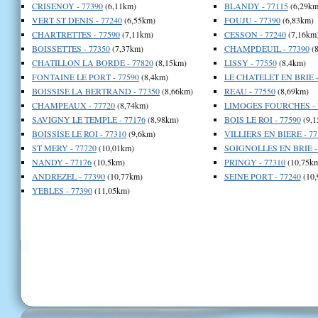
CRISENOY - 77390
(6,11km)
BLANDY - 77115
(6,29km
VERT ST DENIS - 77240
(6,55km)
FOUJU - 77390
(6,83km)
CHARTRETTES - 77590
(7,11km)
CESSON - 77240
(7,16km
BOISSETTES - 77350
(7,37km)
CHAMPDEUIL - 77390
(8
CHATILLON LA BORDE - 77820
(8,15km)
LISSY - 77550
(8,4km)
FONTAINE LE PORT - 77590
(8,4km)
LE CHATELET EN BRIE -
BOISSISE LA BERTRAND - 77350
(8,66km)
REAU - 77550
(8,69km)
CHAMPEAUX - 77720
(8,74km)
LIMOGES FOURCHES - 
SAVIGNY LE TEMPLE - 77176
(8,98km)
BOIS LE ROI - 77590
(9,1
BOISSISE LE ROI - 77310
(9,6km)
VILLIERS EN BIERE - 77
ST MERY - 77720
(10,01km)
SOIGNOLLES EN BRIE -
NANDY - 77176
(10,5km)
PRINGY - 77310
(10,75k
ANDREZEL - 77390
(10,77km)
SEINE PORT - 77240
(10,
YEBLES - 77390
(11,05km)