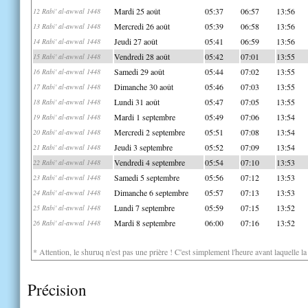
Mardi 25 août
05:37
06:57
13:56
12 Rabi' al-awwal 1448
Mercredi 26 août
05:39
06:58
13:56
13 Rabi' al-awwal 1448
Jeudi 27 août
05:41
06:59
13:56
14 Rabi' al-awwal 1448
Vendredi 28 août
05:42
07:01
13:55
15 Rabi' al-awwal 1448
Samedi 29 août
05:44
07:02
13:55
16 Rabi' al-awwal 1448
Dimanche 30 août
05:46
07:03
13:55
17 Rabi' al-awwal 1448
Lundi 31 août
05:47
07:05
13:55
18 Rabi' al-awwal 1448
Mardi 1 septembre
05:49
07:06
13:54
19 Rabi' al-awwal 1448
Mercredi 2 septembre
05:51
07:08
13:54
20 Rabi' al-awwal 1448
Jeudi 3 septembre
05:52
07:09
13:54
21 Rabi' al-awwal 1448
Vendredi 4 septembre
05:54
07:10
13:53
22 Rabi' al-awwal 1448
Samedi 5 septembre
05:56
07:12
13:53
23 Rabi' al-awwal 1448
Dimanche 6 septembre
05:57
07:13
13:53
24 Rabi' al-awwal 1448
Lundi 7 septembre
05:59
07:15
13:52
25 Rabi' al-awwal 1448
Mardi 8 septembre
06:00
07:16
13:52
26 Rabi' al-awwal 1448
* Attention, le shuruq n'est pas une prière ! C'est simplement l'heure avant laquelle l
Précision