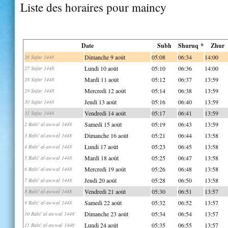
Liste des horaires pour maincy
Date
Subh
Shuruq *
Zhur
Dimanche 9 août
05:08
06:34
14:00
26 Safar 1448
Lundi 10 août
05:10
06:36
14:00
27 Safar 1448
Mardi 11 août
05:12
06:37
13:59
28 Safar 1448
Mercredi 12 août
05:14
06:38
13:59
29 Safar 1448
Jeudi 13 août
05:16
06:40
13:59
30 Safar 1448
Vendredi 14 août
05:17
06:41
13:59
31 Safar 1448
Samedi 15 août
05:19
06:43
13:59
2 Rabi' al-awwal 1448
Dimanche 16 août
05:21
06:44
13:58
3 Rabi' al-awwal 1448
Lundi 17 août
05:23
06:45
13:58
4 Rabi' al-awwal 1448
Mardi 18 août
05:25
06:47
13:58
5 Rabi' al-awwal 1448
Mercredi 19 août
05:26
06:48
13:58
6 Rabi' al-awwal 1448
Jeudi 20 août
05:28
06:50
13:58
7 Rabi' al-awwal 1448
Vendredi 21 août
05:30
06:51
13:57
8 Rabi' al-awwal 1448
Samedi 22 août
05:32
06:52
13:57
9 Rabi' al-awwal 1448
Dimanche 23 août
05:34
06:54
13:57
10 Rabi' al-awwal 1448
Lundi 24 août
05:35
06:55
13:57
11 Rabi' al-awwal 1448