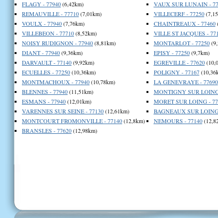
FLAGY - 77940
(6,42km)
VAUX SUR LUNAIN - 77
REMAUVILLE - 77710
(7,01km)
VILLECERF - 77250
(7,1
VOULX - 77940
(7,76km)
CHAINTREAUX - 77460
VILLEBEON - 77710
(8,52km)
VILLE ST JACQUES - 77
NOISY RUDIGNON - 77940
(8,81km)
MONTARLOT - 77250
(9
DIANT - 77940
(9,36km)
EPISY - 77250
(9,7km)
DARVAULT - 77140
(9,92km)
EGREVILLE - 77620
(10,
ECUELLES - 77250
(10,36km)
POLIGNY - 77167
(10,36
MONTMACHOUX - 77940
(10,78km)
LA GENEVRAYE - 77690
BLENNES - 77940
(11,51km)
MONTIGNY SUR LOING 
ESMANS - 77940
(12,01km)
MORET SUR LOING - 77
VARENNES SUR SEINE - 77130
(12,61km)
BAGNEAUX SUR LOING 
MONTCOURT FROMONVILLE - 77140
(12,8km)
NEMOURS - 77140
(12,8
BRANSLES - 77620
(12,98km)