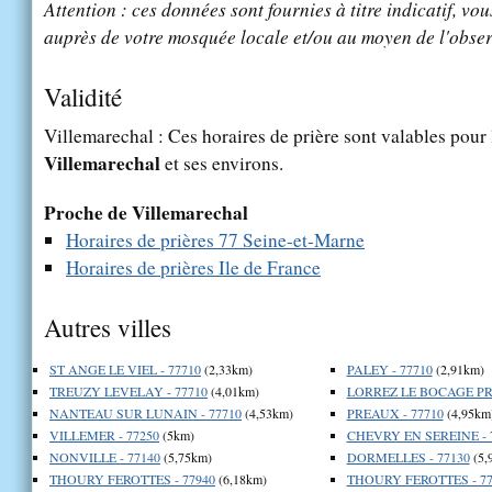
Attention : ces données sont fournies à titre indicatif, vou
auprès de votre mosquée locale et/ou au moyen de l'obser
Validité
Villemarechal : Ces horaires de prière sont valables pour l
Villemarechal
et ses environs.
Proche de Villemarechal
Horaires de prières 77 Seine-et-Marne
Horaires de prières Ile de France
Autres villes
ST ANGE LE VIEL - 77710
(2,33km)
PALEY - 77710
(2,91km)
TREUZY LEVELAY - 77710
(4,01km)
LORREZ LE BOCAGE PR
NANTEAU SUR LUNAIN - 77710
(4,53km)
PREAUX - 77710
(4,95km
VILLEMER - 77250
(5km)
CHEVRY EN SEREINE - 
NONVILLE - 77140
(5,75km)
DORMELLES - 77130
(5,
THOURY FEROTTES - 77940
(6,18km)
THOURY FEROTTES - 77