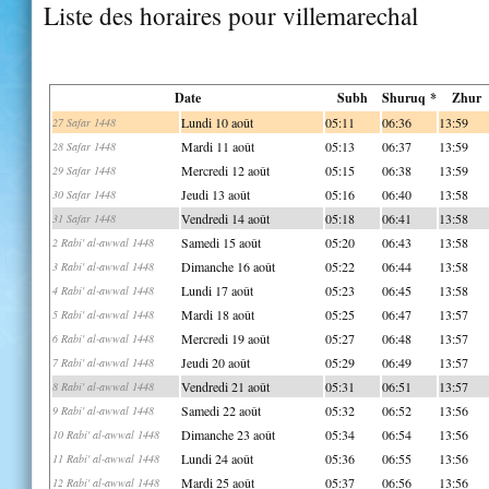
Liste des horaires pour villemarechal
Date
Subh
Shuruq *
Zhur
Lundi 10 août
05:11
06:36
13:59
27 Safar 1448
Mardi 11 août
05:13
06:37
13:59
28 Safar 1448
Mercredi 12 août
05:15
06:38
13:59
29 Safar 1448
Jeudi 13 août
05:16
06:40
13:58
30 Safar 1448
Vendredi 14 août
05:18
06:41
13:58
31 Safar 1448
Samedi 15 août
05:20
06:43
13:58
2 Rabi' al-awwal 1448
Dimanche 16 août
05:22
06:44
13:58
3 Rabi' al-awwal 1448
Lundi 17 août
05:23
06:45
13:58
4 Rabi' al-awwal 1448
Mardi 18 août
05:25
06:47
13:57
5 Rabi' al-awwal 1448
Mercredi 19 août
05:27
06:48
13:57
6 Rabi' al-awwal 1448
Jeudi 20 août
05:29
06:49
13:57
7 Rabi' al-awwal 1448
Vendredi 21 août
05:31
06:51
13:57
8 Rabi' al-awwal 1448
Samedi 22 août
05:32
06:52
13:56
9 Rabi' al-awwal 1448
Dimanche 23 août
05:34
06:54
13:56
10 Rabi' al-awwal 1448
Lundi 24 août
05:36
06:55
13:56
11 Rabi' al-awwal 1448
Mardi 25 août
05:37
06:56
13:56
12 Rabi' al-awwal 1448