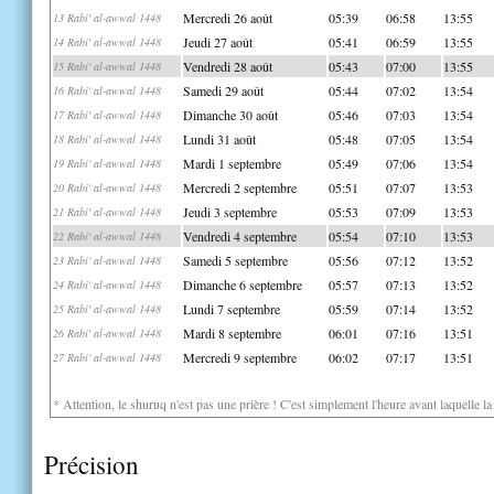
Mercredi 26 août
05:39
06:58
13:55
13 Rabi' al-awwal 1448
Jeudi 27 août
05:41
06:59
13:55
14 Rabi' al-awwal 1448
Vendredi 28 août
05:43
07:00
13:55
15 Rabi' al-awwal 1448
Samedi 29 août
05:44
07:02
13:54
16 Rabi' al-awwal 1448
Dimanche 30 août
05:46
07:03
13:54
17 Rabi' al-awwal 1448
Lundi 31 août
05:48
07:05
13:54
18 Rabi' al-awwal 1448
Mardi 1 septembre
05:49
07:06
13:54
19 Rabi' al-awwal 1448
Mercredi 2 septembre
05:51
07:07
13:53
20 Rabi' al-awwal 1448
Jeudi 3 septembre
05:53
07:09
13:53
21 Rabi' al-awwal 1448
Vendredi 4 septembre
05:54
07:10
13:53
22 Rabi' al-awwal 1448
Samedi 5 septembre
05:56
07:12
13:52
23 Rabi' al-awwal 1448
Dimanche 6 septembre
05:57
07:13
13:52
24 Rabi' al-awwal 1448
Lundi 7 septembre
05:59
07:14
13:52
25 Rabi' al-awwal 1448
Mardi 8 septembre
06:01
07:16
13:51
26 Rabi' al-awwal 1448
Mercredi 9 septembre
06:02
07:17
13:51
27 Rabi' al-awwal 1448
* Attention, le shuruq n'est pas une prière ! C'est simplement l'heure avant laquelle l
Précision