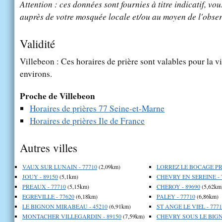
Attention : ces données sont fournies à titre indicatif, vou
auprès de votre mosquée locale et/ou au moyen de l'obser
Validité
Villebeon : Ces horaires de prière sont valables pour la v
environs.
Proche de Villebeon
Horaires de prières 77 Seine-et-Marne
Horaires de prières Ile de France
Autres villes
VAUX SUR LUNAIN - 77710
(2,09km)
LORREZ LE BOCAGE PR
JOUY - 89150
(5,1km)
CHEVRY EN SEREINE - 
PREAUX - 77710
(5,15km)
CHEROY - 89690
(5,62km
EGREVILLE - 77620
(6,18km)
PALEY - 77710
(6,86km)
LE BIGNON MIRABEAU - 45210
(6,91km)
ST ANGE LE VIEL - 7771
MONTACHER VILLEGARDIN - 89150
(7,59km)
CHEVRY SOUS LE BIGNO