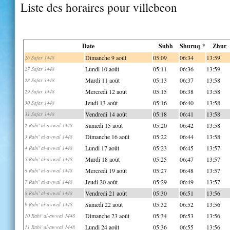
Liste des horaires pour villebeon
Date
Subh
Shuruq *
Zhur
Dimanche 9 août
05:09
06:34
13:59
26 Safar 1448
Lundi 10 août
05:11
06:36
13:59
27 Safar 1448
Mardi 11 août
05:13
06:37
13:58
28 Safar 1448
Mercredi 12 août
05:15
06:38
13:58
29 Safar 1448
Jeudi 13 août
05:16
06:40
13:58
30 Safar 1448
Vendredi 14 août
05:18
06:41
13:58
31 Safar 1448
Samedi 15 août
05:20
06:42
13:58
2 Rabi' al-awwal 1448
Dimanche 16 août
05:22
06:44
13:58
3 Rabi' al-awwal 1448
Lundi 17 août
05:23
06:45
13:57
4 Rabi' al-awwal 1448
Mardi 18 août
05:25
06:47
13:57
5 Rabi' al-awwal 1448
Mercredi 19 août
05:27
06:48
13:57
6 Rabi' al-awwal 1448
Jeudi 20 août
05:29
06:49
13:57
7 Rabi' al-awwal 1448
Vendredi 21 août
05:30
06:51
13:56
8 Rabi' al-awwal 1448
Samedi 22 août
05:32
06:52
13:56
9 Rabi' al-awwal 1448
Dimanche 23 août
05:34
06:53
13:56
10 Rabi' al-awwal 1448
Lundi 24 août
05:36
06:55
13:56
11 Rabi' al-awwal 1448