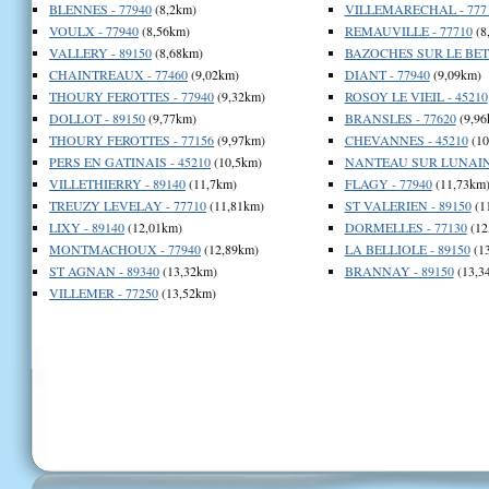
BLENNES - 77940
(8,2km)
VILLEMARECHAL - 777
VOULX - 77940
(8,56km)
REMAUVILLE - 77710
(8
VALLERY - 89150
(8,68km)
BAZOCHES SUR LE BETZ
CHAINTREAUX - 77460
(9,02km)
DIANT - 77940
(9,09km)
THOURY FEROTTES - 77940
(9,32km)
ROSOY LE VIEIL - 45210
DOLLOT - 89150
(9,77km)
BRANSLES - 77620
(9,96
THOURY FEROTTES - 77156
(9,97km)
CHEVANNES - 45210
(10
PERS EN GATINAIS - 45210
(10,5km)
NANTEAU SUR LUNAIN 
VILLETHIERRY - 89140
(11,7km)
FLAGY - 77940
(11,73km
TREUZY LEVELAY - 77710
(11,81km)
ST VALERIEN - 89150
(1
LIXY - 89140
(12,01km)
DORMELLES - 77130
(12
MONTMACHOUX - 77940
(12,89km)
LA BELLIOLE - 89150
(1
ST AGNAN - 89340
(13,32km)
BRANNAY - 89150
(13,3
VILLEMER - 77250
(13,52km)