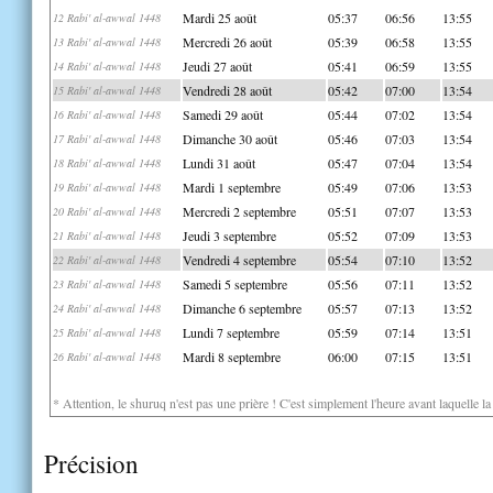
Mardi 25 août
05:37
06:56
13:55
12 Rabi' al-awwal 1448
Mercredi 26 août
05:39
06:58
13:55
13 Rabi' al-awwal 1448
Jeudi 27 août
05:41
06:59
13:55
14 Rabi' al-awwal 1448
Vendredi 28 août
05:42
07:00
13:54
15 Rabi' al-awwal 1448
Samedi 29 août
05:44
07:02
13:54
16 Rabi' al-awwal 1448
Dimanche 30 août
05:46
07:03
13:54
17 Rabi' al-awwal 1448
Lundi 31 août
05:47
07:04
13:54
18 Rabi' al-awwal 1448
Mardi 1 septembre
05:49
07:06
13:53
19 Rabi' al-awwal 1448
Mercredi 2 septembre
05:51
07:07
13:53
20 Rabi' al-awwal 1448
Jeudi 3 septembre
05:52
07:09
13:53
21 Rabi' al-awwal 1448
Vendredi 4 septembre
05:54
07:10
13:52
22 Rabi' al-awwal 1448
Samedi 5 septembre
05:56
07:11
13:52
23 Rabi' al-awwal 1448
Dimanche 6 septembre
05:57
07:13
13:52
24 Rabi' al-awwal 1448
Lundi 7 septembre
05:59
07:14
13:51
25 Rabi' al-awwal 1448
Mardi 8 septembre
06:00
07:15
13:51
26 Rabi' al-awwal 1448
* Attention, le shuruq n'est pas une prière ! C'est simplement l'heure avant laquelle l
Précision