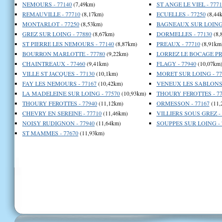
NEMOURS - 77140
(7,49km)
ST ANGE LE VIEL - 7771
REMAUVILLE - 77710
(8,17km)
ECUELLES - 77250
(8,44
MONTARLOT - 77250
(8,53km)
BAGNEAUX SUR LOING 
GREZ SUR LOING - 77880
(8,67km)
DORMELLES - 77130
(8,
ST PIERRE LES NEMOURS - 77140
(8,87km)
PREAUX - 77710
(8,91km
BOURRON MARLOTTE - 77780
(9,22km)
LORREZ LE BOCAGE PR
CHAINTREAUX - 77460
(9,41km)
FLAGY - 77940
(10,07km
VILLE ST JACQUES - 77130
(10,1km)
MORET SUR LOING - 77
FAY LES NEMOURS - 77167
(10,42km)
VENEUX LES SABLONS 
LA MADELEINE SUR LOING - 77570
(10,93km)
THOURY FEROTTES - 77
THOURY FEROTTES - 77940
(11,12km)
ORMESSON - 77167
(11,
CHEVRY EN SEREINE - 77710
(11,46km)
VILLIERS SOUS GREZ - 
NOISY RUDIGNON - 77940
(11,64km)
SOUPPES SUR LOING - 
ST MAMMES - 77670
(11,93km)