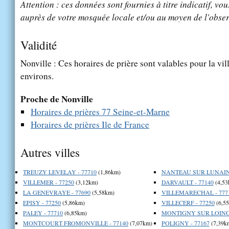
Attention : ces données sont fournies à titre indicatif, vou
auprès de votre mosquée locale et/ou au moyen de l'obser
Validité
Nonville : Ces horaires de prière sont valables pour la vil
environs.
Proche de Nonville
Horaires de prières 77 Seine-et-Marne
Horaires de prières Ile de France
Autres villes
TREUZY LEVELAY - 77710
(1,86km)
NANTEAU SUR LUNAIN 
VILLEMER - 77250
(3,12km)
DARVAULT - 77140
(4,53
LA GENEVRAYE - 77690
(5,58km)
VILLEMARECHAL - 777
EPISY - 77250
(5,86km)
VILLECERF - 77250
(6,5
PALEY - 77710
(6,85km)
MONTIGNY SUR LOING 
MONTCOURT FROMONVILLE - 77140
(7,07km)
POLIGNY - 77167
(7,39k