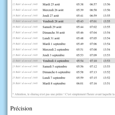
Mardi 25 août
05:38
06:57
13:56
12 Rabi' al-awwal 1448
Mercredi 26 août
05:39
06:58
13:56
13 Rabi' al-awwal 1448
Jeudi 27 août
05:41
06:59
13:55
14 Rabi' al-awwal 1448
Vendredi 28 août
05:43
07:01
13:55
15 Rabi' al-awwal 1448
Samedi 29 août
05:44
07:02
13:55
16 Rabi' al-awwal 1448
Dimanche 30 août
05:46
07:04
13:54
17 Rabi' al-awwal 1448
Lundi 31 août
05:48
07:05
13:54
18 Rabi' al-awwal 1448
Mardi 1 septembre
05:49
07:06
13:54
19 Rabi' al-awwal 1448
Mercredi 2 septembre
05:51
07:08
13:54
20 Rabi' al-awwal 1448
Jeudi 3 septembre
05:53
07:09
13:53
21 Rabi' al-awwal 1448
Vendredi 4 septembre
05:54
07:10
13:53
22 Rabi' al-awwal 1448
Samedi 5 septembre
05:56
07:12
13:53
23 Rabi' al-awwal 1448
Dimanche 6 septembre
05:58
07:13
13:52
24 Rabi' al-awwal 1448
Lundi 7 septembre
05:59
07:15
13:52
25 Rabi' al-awwal 1448
Mardi 8 septembre
06:01
07:16
13:51
26 Rabi' al-awwal 1448
* Attention, le shuruq n'est pas une prière ! C'est simplement l'heure avant laquelle l
Précision