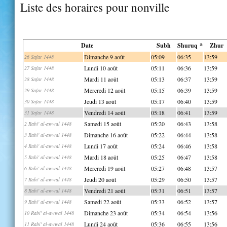
Liste des horaires pour nonville
Date
Subh
Shuruq *
Zhur
Dimanche 9 août
05:09
06:35
13:59
26 Safar 1448
Lundi 10 août
05:11
06:36
13:59
27 Safar 1448
Mardi 11 août
05:13
06:37
13:59
28 Safar 1448
Mercredi 12 août
05:15
06:39
13:59
29 Safar 1448
Jeudi 13 août
05:17
06:40
13:59
30 Safar 1448
Vendredi 14 août
05:18
06:41
13:59
31 Safar 1448
Samedi 15 août
05:20
06:43
13:58
2 Rabi' al-awwal 1448
Dimanche 16 août
05:22
06:44
13:58
3 Rabi' al-awwal 1448
Lundi 17 août
05:24
06:46
13:58
4 Rabi' al-awwal 1448
Mardi 18 août
05:25
06:47
13:58
5 Rabi' al-awwal 1448
Mercredi 19 août
05:27
06:48
13:57
6 Rabi' al-awwal 1448
Jeudi 20 août
05:29
06:50
13:57
7 Rabi' al-awwal 1448
Vendredi 21 août
05:31
06:51
13:57
8 Rabi' al-awwal 1448
Samedi 22 août
05:33
06:52
13:57
9 Rabi' al-awwal 1448
Dimanche 23 août
05:34
06:54
13:56
10 Rabi' al-awwal 1448
Lundi 24 août
05:36
06:55
13:56
11 Rabi' al-awwal 1448