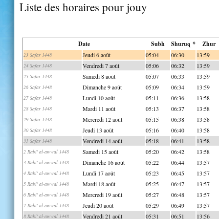
Liste des horaires pour jouy
Date
Subh
Shuruq *
Zhur
Jeudi 6 août
05:04
06:30
13:59
23 Safar 1448
Vendredi 7 août
05:06
06:32
13:59
24 Safar 1448
Samedi 8 août
05:07
06:33
13:59
25 Safar 1448
Dimanche 9 août
05:09
06:34
13:59
26 Safar 1448
Lundi 10 août
05:11
06:36
13:58
27 Safar 1448
Mardi 11 août
05:13
06:37
13:58
28 Safar 1448
Mercredi 12 août
05:15
06:38
13:58
29 Safar 1448
Jeudi 13 août
05:16
06:40
13:58
30 Safar 1448
Vendredi 14 août
05:18
06:41
13:58
31 Safar 1448
Samedi 15 août
05:20
06:42
13:58
2 Rabi' al-awwal 1448
Dimanche 16 août
05:22
06:44
13:57
3 Rabi' al-awwal 1448
Lundi 17 août
05:23
06:45
13:57
4 Rabi' al-awwal 1448
Mardi 18 août
05:25
06:47
13:57
5 Rabi' al-awwal 1448
Mercredi 19 août
05:27
06:48
13:57
6 Rabi' al-awwal 1448
Jeudi 20 août
05:29
06:49
13:57
7 Rabi' al-awwal 1448
Vendredi 21 août
05:31
06:51
13:56
8 Rabi' al-awwal 1448