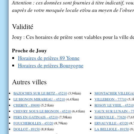
Attention : ces données sont fournies à titre indicatif, vou
auprès de votre mosquée locale et/ou au moyen de l'obser
Validité
Jouy : Ces horaires de prière sont valables pour la ville 
Proche de Jouy
Horaires de prières 89 Yonne
Horaires de prières Bourgogne
Autres villes
BAZOCHES SUR LE BETZ - 45210
(3,94km)
MONTACHER VILLEGARD
LE BIGNON MIRABEAU - 45210
(4,43km)
VILLEBEON - 77710
(5,1
CHEROY - 89690
(5,21km)
ROSOY LE VIEIL - 45210
CHEVRY SOUS LE BIGNON - 45210
(6,41km)
VAUX SUR LUNAIN - 77
PERS EN GATINAIS - 45210
(7,58km)
EGREVILLE - 77620
(7,6
FOUCHEROLLES - 45320
(8,79km)
ERVAUVILLE - 45320
(8,
DOLLOT - 89150
(8,81km)
LA BELLIOLE - 89150
(9