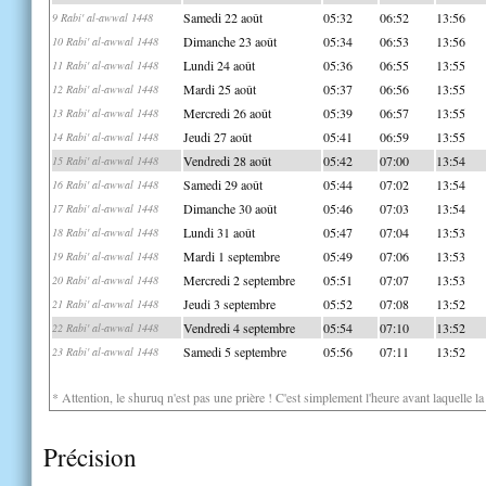
Samedi 22 août
05:32
06:52
13:56
9 Rabi' al-awwal 1448
Dimanche 23 août
05:34
06:53
13:56
10 Rabi' al-awwal 1448
Lundi 24 août
05:36
06:55
13:55
11 Rabi' al-awwal 1448
Mardi 25 août
05:37
06:56
13:55
12 Rabi' al-awwal 1448
Mercredi 26 août
05:39
06:57
13:55
13 Rabi' al-awwal 1448
Jeudi 27 août
05:41
06:59
13:55
14 Rabi' al-awwal 1448
Vendredi 28 août
05:42
07:00
13:54
15 Rabi' al-awwal 1448
Samedi 29 août
05:44
07:02
13:54
16 Rabi' al-awwal 1448
Dimanche 30 août
05:46
07:03
13:54
17 Rabi' al-awwal 1448
Lundi 31 août
05:47
07:04
13:53
18 Rabi' al-awwal 1448
Mardi 1 septembre
05:49
07:06
13:53
19 Rabi' al-awwal 1448
Mercredi 2 septembre
05:51
07:07
13:53
20 Rabi' al-awwal 1448
Jeudi 3 septembre
05:52
07:08
13:52
21 Rabi' al-awwal 1448
Vendredi 4 septembre
05:54
07:10
13:52
22 Rabi' al-awwal 1448
Samedi 5 septembre
05:56
07:11
13:52
23 Rabi' al-awwal 1448
* Attention, le shuruq n'est pas une prière ! C'est simplement l'heure avant laquelle l
Précision