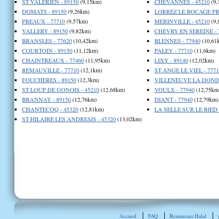
ST VALERIEN - 89150
(9,15km)
CHEVANNES - 45210
(9,
DOMATS - 89150
(9,26km)
LORREZ LE BOCAGE PR
PREAUX - 77710
(9,57km)
MERINVILLE - 45210
(9,
VALLERY - 89150
(9,82km)
CHEVRY EN SEREINE - 
BRANSLES - 77620
(10,42km)
BLENNES - 77940
(10,61
COURTOIN - 89150
(11,12km)
PALEY - 77710
(11,6km)
CHAINTREAUX - 77460
(11,95km)
LIXY - 89140
(12,02km)
REMAUVILLE - 77710
(12,1km)
ST ANGE LE VIEL - 7771
FOUCHERES - 89150
(12,3km)
VILLENEUVE LA DONDA
ST LOUP DE GONOIS - 45210
(12,68km)
VOULX - 77940
(12,75km
BRANNAY - 89150
(12,76km)
DIANT - 77940
(12,79km)
CHANTECOQ - 45320
(12,81km)
LA SELLE SUR LE BIED 
ST HILAIRE LES ANDRESIS - 45320
(13,02km)
Accueil
FAQ
Restaurant Halal